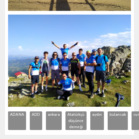
ADANA
ADD
ankara
Atatürkçü
aydın
bulancak
cu
düşünce
derneği