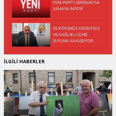
YENİ PARTİ GİRESUN’DA
SAHAYA İNİYOR
35 KÖYÜMÜZ KESİNTİSİZ
VE SAĞLIKLI İÇME
SUYUNA KAVUŞUYOR
İLGİLİ HABERLER