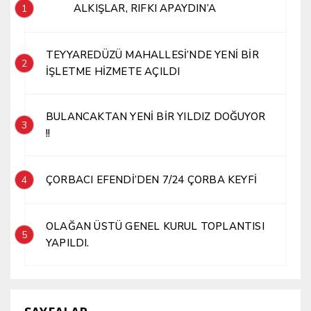
ALKIŞLAR, RIFKI APAYDIN’A
1
TEYYAREDÜZÜ MAHALLESİ’NDE YENİ BİR
2
İŞLETME HİZMETE AÇILDI
BULANCAKTAN YENİ BİR YILDIZ DOĞUYOR
3
!!
ÇORBACI EFENDİ’DEN 7/24 ÇORBA KEYFİ
4
OLAĞAN ÜSTÜ GENEL KURUL TOPLANTISI
5
YAPILDI.