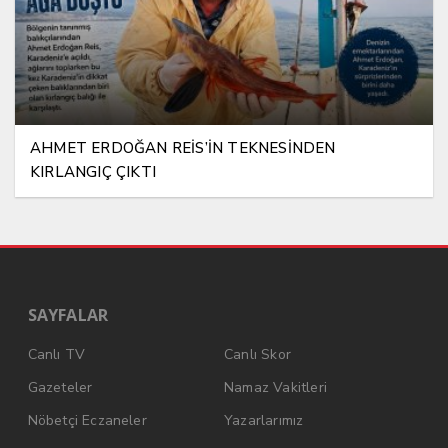
AHMET ERDOĞAN REİS’İN TEKNESİNDEN
KIRLANGIÇ ÇIKTI
SAYFALAR
Canlı TV
Canlı Skor
Gazeteler
Namaz Vakitleri
Nöbetçi Eczaneler
Yazarlarımız