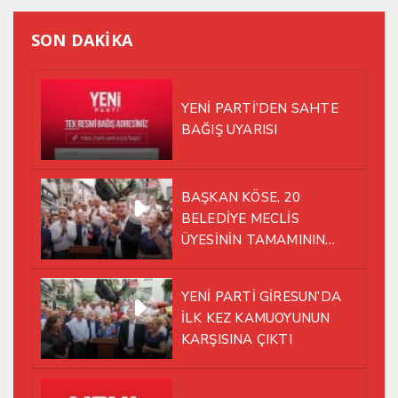
SON DAKİKA
YENİ PARTİ’DEN SAHTE
BAĞIŞ UYARISI
BAŞKAN KÖSE, 20
BELEDİYE MECLİS
ÜYESİNİN TAMAMININ
YENİ PARTİ ÇATISI
ALTINDA AYNI YOLDA
YENİ PARTİ GİRESUN’DA
YÜRÜMEYE KARAR VERDİK
İLK KEZ KAMUOYUNUN
KARŞISINA ÇIKTI