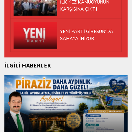
İLK KEZ KAMUOYUNUN
KARŞISINA ÇIKTI
YENİ PARTİ GİRESUN’DA
SAHAYA İNİYOR
İLGİLİ HABERLER