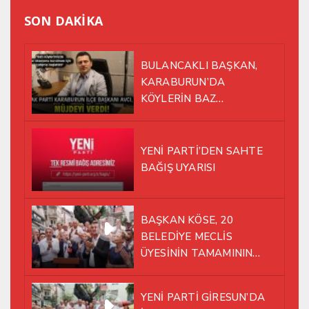
SON DAKİKA
BULANCAKLI BAŞKAN,
KARABURUN’DA
KÖYLERİN BAZ
İSTASYONU SORUNUNA EL
ATTI!
YENİ PARTİ’DEN SAHTE
BAĞIŞ UYARISI
BAŞKAN KÖSE, 20
BELEDİYE MECLİS
ÜYESİNİN TAMAMININ
YENİ PARTİ ÇATISI
ALTINDA AYNI YOLDA
YENİ PARTİ GİRESUN’DA
YÜRÜMEYE KARAR VERDİK