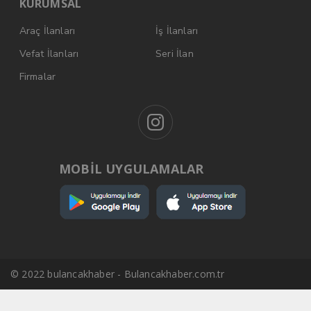
KURUMSAL
Araç İlanları
İş İlanları
Vefat İlanları
Seri İlan
Firmalar
MOBİL UYGULAMALAR
© 2022 bulancakhaber - Bulancakhaber.com.tr