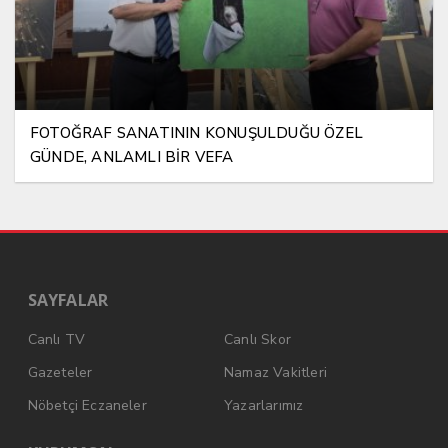
FOTOĞRAF SANATININ KONUŞULDUĞU ÖZEL
GÜNDE, ANLAMLI BİR VEFA
SAYFALAR
Canlı TV
Canlı Skor
Gazeteler
Namaz Vakitleri
Nöbetçi Eczaneler
Yazarlarımız