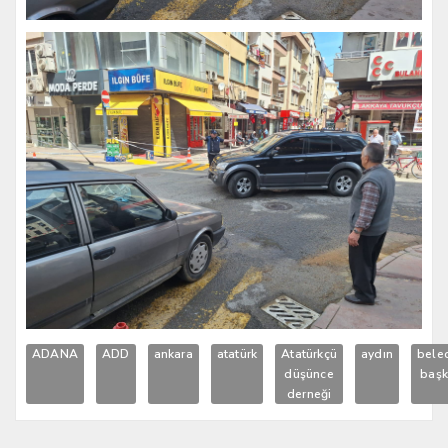
ADANA
ADD
ankara
atatürk
Atatürkçü
aydın
bele
düşünce
başk
derneği