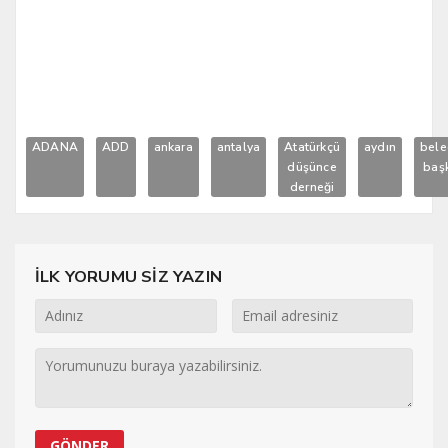
ADANA
ADD
ankara
antalya
Atatürkçü
aydın
bele
düşünce
baş
derneği
İLK YORUMU SİZ YAZIN