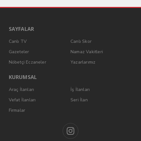
SAYFALAR
Canlı TV
Canlı Skor
Gazeteler
Namaz Vakitleri
Nöbetçi Eczaneler
Yazarlarımız
KURUMSAL
Araç İlanları
İş İlanları
Vefat İlanları
Seri İlan
Firmalar