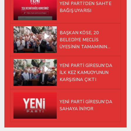
YENİ PARTİ’DEN SAHTE
BAĞIŞ UYARISI
BAŞKAN KÖSE, 20
BELEDİYE MECLİS
ÜYESİNİN TAMAMININ
YENİ PARTİ ÇATISI
ALTINDA AYNI YOLDA
YENİ PARTİ GİRESUN’DA
YÜRÜMEYE KARAR VERDİK
İLK KEZ KAMUOYUNUN
KARŞISINA ÇIKTI
YENİ PARTİ GİRESUN’DA
SAHAYA İNİYOR