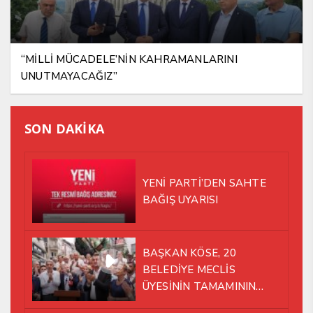
“MİLLİ MÜCADELE’NİN KAHRAMANLARINI
UNUTMAYACAĞIZ”
SON DAKİKA
YENİ PARTİ’DEN SAHTE
BAĞIŞ UYARISI
BAŞKAN KÖSE, 20
BELEDİYE MECLİS
ÜYESİNİN TAMAMININ
YENİ PARTİ ÇATISI