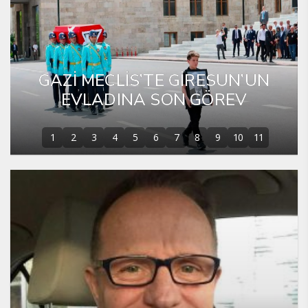
GAZİ MECLİS’TE GİRESUN’UN
EVLADINA SON GÖREV
1
2
3
4
5
6
7
8
9
10
11