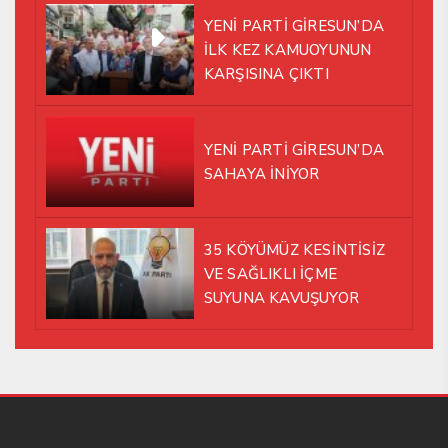
ALTINDA AYNI YOLDA
YENİ PARTİ GİRESUN’DA
YÜRÜMEYE KARAR VERDİK
İLK KEZ KAMUOYUNUN
KARŞISINA ÇIKTI
YENİ PARTİ GİRESUN’DA
SAHAYA İNİYOR
35 KÖYÜMÜZ KESİNTİSİZ
VE SAĞLIKLI İÇME
SUYUNA KAVUŞUYOR