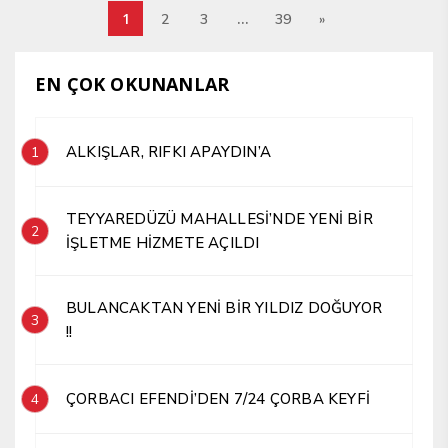
1
…
2
3
39
»
EN ÇOK OKUNANLAR
ALKIŞLAR, RIFKI APAYDIN’A
1
TEYYAREDÜZÜ MAHALLESİ’NDE YENİ BİR
2
İŞLETME HİZMETE AÇILDI
BULANCAKTAN YENİ BİR YILDIZ DOĞUYOR
3
!!
ÇORBACI EFENDİ’DEN 7/24 ÇORBA KEYFİ
4