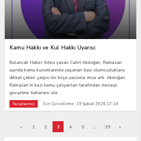
Kamu Hakkı ve Kul Hakkı Uyarısı:
Bulancak Haber Sitesi yazarı Cahit Akdoğan, Ramazan
ayında kamu kurumlarında yaşanan bazı olumsuzluklara
dikkat çeken çarpıcı bir köşe yazısına imza attı. Akdoğan,
Ramazan’ın bazı kamu çalışanları tarafından mesaiyi
gevşetme bahanesi ola...
Son Güncelleme:
19 Şubat 2026 17:14
Yazarlarımız
3
…
«
1
2
4
5
39
»