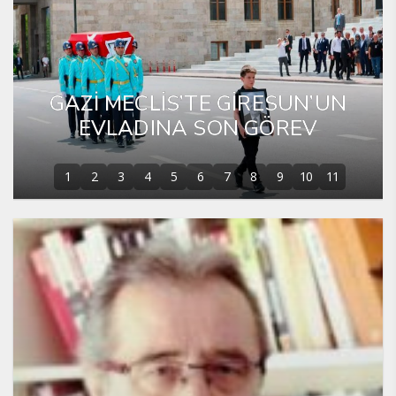
GAZİ MECLİS’TE GİRESUN’UN
EVLADINA SON GÖREV
1
2
3
4
5
6
7
8
9
10
11