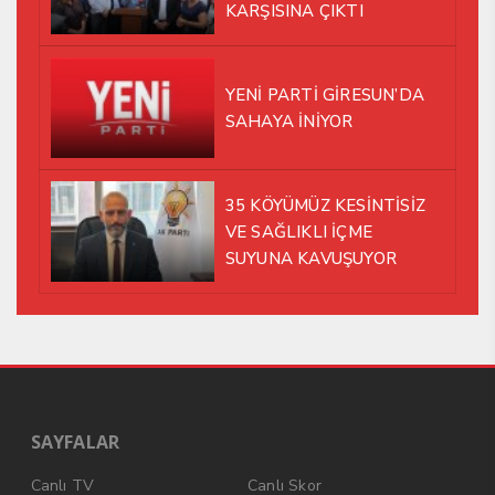
KARŞISINA ÇIKTI
YENİ PARTİ GİRESUN’DA
SAHAYA İNİYOR
35 KÖYÜMÜZ KESİNTİSİZ
VE SAĞLIKLI İÇME
SUYUNA KAVUŞUYOR
SAYFALAR
Canlı TV
Canlı Skor