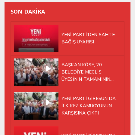
SON DAKİKA
YENİ PARTİ’DEN SAHTE
BAĞIŞ UYARISI
BAŞKAN KÖSE, 20
BELEDİYE MECLİS
ÜYESİNİN TAMAMININ
YENİ PARTİ ÇATISI
ALTINDA AYNI YOLDA
YENİ PARTİ GİRESUN’DA
YÜRÜMEYE KARAR VERDİK
İLK KEZ KAMUOYUNUN
KARŞISINA ÇIKTI