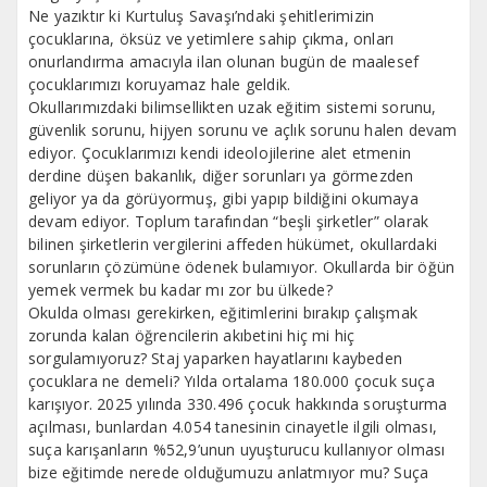
Ne yazıktır ki Kurtuluş Savaşı’ndaki şehitlerimizin
çocuklarına, öksüz ve yetimlere sahip çıkma, onları
onurlandırma amacıyla ilan olunan bugün de maalesef
çocuklarımızı koruyamaz hale geldik.
Okullarımızdaki bilimsellikten uzak eğitim sistemi sorunu,
güvenlik sorunu, hijyen sorunu ve açlık sorunu halen devam
ediyor. Çocuklarımızı kendi ideolojilerine alet etmenin
derdine düşen bakanlık, diğer sorunları ya görmezden
geliyor ya da görüyormuş, gibi yapıp bildiğini okumaya
devam ediyor. Toplum tarafından “beşli şirketler” olarak
bilinen şirketlerin vergilerini affeden hükümet, okullardaki
sorunların çözümüne ödenek bulamıyor. Okullarda bir öğün
yemek vermek bu kadar mı zor bu ülkede?
Okulda olması gerekirken, eğitimlerini bırakıp çalışmak
zorunda kalan öğrencilerin akıbetini hiç mi hiç
sorgulamıyoruz? Staj yaparken hayatlarını kaybeden
çocuklara ne demeli? Yılda ortalama 180.000 çocuk suça
karışıyor. 2025 yılında 330.496 çocuk hakkında soruşturma
açılması, bunlardan 4.054 tanesinin cinayetle ilgili olması,
suça karışanların %52,9’unun uyuşturucu kullanıyor olması
bize eğitimde nerede olduğumuzu anlatmıyor mu? Suça