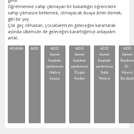
geldi.
Öğretmenine sahip çıkmayan bir bakanlığın öğrencilere
sahip çıkmasını beklemek, olmayacak duaya âmin demek,
gibi bir şey.
Çok geç olmadan, çocuklarımızın geleceğini karartarak
aslında ülkemizin de geleceğini kararttığımızı anlayalım
artık!..
ADANA
ADD
ADD
ADD
ADD
ADD
Genel
Genel
Genel
Genel
başkan
başkan
başkan
Başkan
yardımcısı
yardımcısı
yardımcısı
Dr.
Hatice
Özgür
Safa
Hüsnü
topçu
Kırdar
Yenice
Bozkurt