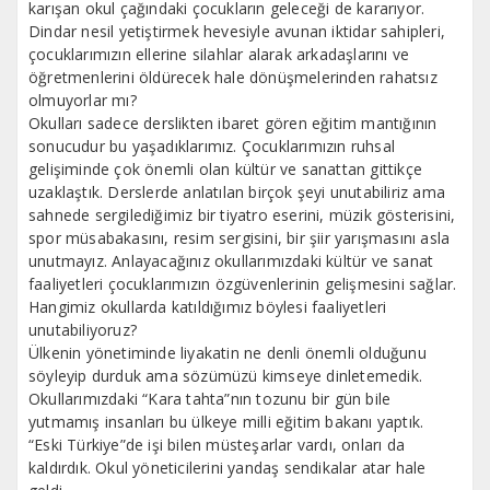
karışan okul çağındaki çocukların geleceği de kararıyor.
Dindar nesil yetiştirmek hevesiyle avunan iktidar sahipleri,
çocuklarımızın ellerine silahlar alarak arkadaşlarını ve
öğretmenlerini öldürecek hale dönüşmelerinden rahatsız
olmuyorlar mı?
Okulları sadece derslikten ibaret gören eğitim mantığının
sonucudur bu yaşadıklarımız. Çocuklarımızın ruhsal
gelişiminde çok önemli olan kültür ve sanattan gittikçe
uzaklaştık. Derslerde anlatılan birçok şeyi unutabiliriz ama
sahnede sergilediğimiz bir tiyatro eserini, müzik gösterisini,
spor müsabakasını, resim sergisini, bir şiir yarışmasını asla
unutmayız. Anlayacağınız okullarımızdaki kültür ve sanat
faaliyetleri çocuklarımızın özgüvenlerinin gelişmesini sağlar.
Hangimiz okullarda katıldığımız böylesi faaliyetleri
unutabiliyoruz?
Ülkenin yönetiminde liyakatin ne denli önemli olduğunu
söyleyip durduk ama sözümüzü kimseye dinletemedik.
Okullarımızdaki “Kara tahta”nın tozunu bir gün bile
yutmamış insanları bu ülkeye milli eğitim bakanı yaptık.
“Eski Türkiye”de işi bilen müsteşarlar vardı, onları da
kaldırdık. Okul yöneticilerini yandaş sendikalar atar hale