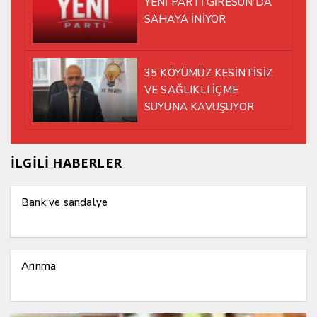
YENİ PARTİ GİRESUN’DA
SAHAYA İNİYOR
35 KÖYÜMÜZ KESİNTİSİZ
VE SAĞLIKLI İÇME
SUYUNA KAVUŞUYOR
İLGİLİ HABERLER
Bank ve sandalye
Arınma