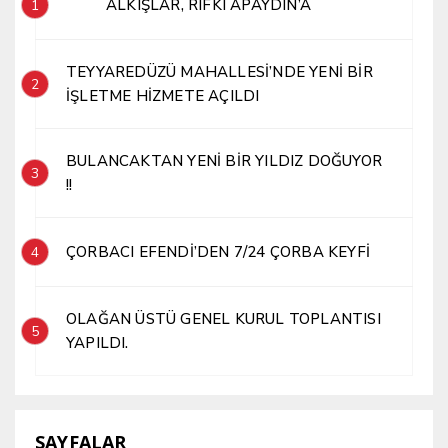
ALKIŞLAR, RIFKI APAYDIN’A
1
TEYYAREDÜZÜ MAHALLESİ’NDE YENİ BİR
2
İŞLETME HİZMETE AÇILDI
BULANCAKTAN YENİ BİR YILDIZ DOĞUYOR
3
!!
ÇORBACI EFENDİ’DEN 7/24 ÇORBA KEYFİ
4
OLAĞAN ÜSTÜ GENEL KURUL TOPLANTISI
5
YAPILDI.
SAYFALAR