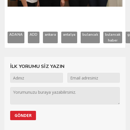
ADANA
ADD
ankara
antalya
bulancak
bulancak
g
haber
İLK YORUMU SİZ YAZIN