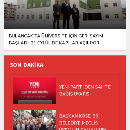
BULANCAK’TA ÜNİVERSİTE İÇİN GERİ SAYIM
BAŞLADI: 21 EYLÜL’DE KAPILAR AÇILIYOR
SON DAKİKA
YENİ PARTİ’DEN SAHTE
BAĞIŞ UYARISI
BAŞKAN KÖSE, 20
BELEDİYE MECLİS