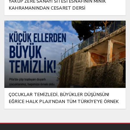
YAKUP ZERE SANAYİ SİTESİ ESNAFININ MİNİK
KAHRAMANINDAN CESARET DERSİ
ÇOCUKLAR TEMİZLEDİ, BÜYÜKLER DÜŞÜNSÜN!
EĞRİCE HALK PLAJI’NDAN TÜM TÜRKİYE’YE ÖRNEK
MESAJ