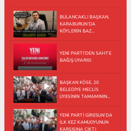
BULANCAKLI BAŞKAN,
KARABURUN’DA
KÖYLERİN BAZ
İSTASYONU SORUNUNA EL
ATTI!
YENİ PARTİ’DEN SAHTE
BAĞIŞ UYARISI
BAŞKAN KÖSE, 20
BELEDİYE MECLİS
ÜYESİNİN TAMAMININ
YENİ PARTİ ÇATISI
ALTINDA AYNI YOLDA
YENİ PARTİ GİRESUN’DA
YÜRÜMEYE KARAR VERDİK
İLK KEZ KAMUOYUNUN
KARŞISINA ÇIKTI