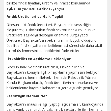
birlikte fındık fiyatları, üretim ve ihracat konularında
açıklama yapmaması dikkat çekiyor.
Fındık Üreticileri ve Halk Tepkili
Giresun’daki fındık üreticileri, Bayraktar’ın sessizliğini
eleştirerek, Fiskobirlik’in fındık sektöründeki rolünün ve
üreticilere sağladığı desteğin önemine vurgu yaptı.
Üreticiler, Bayraktar’dan beklentilerinin büyük olduğunu,
özellikle fındık fiyatlarının belirlenmesi sürecinde daha aktif
bir rol üstlenmesini beklediklerini ifade ettiler.
Fiskobirlik’ten Açıklama Bekleniyor
Giresun halkı ve fındık üreticileri, Fiskobirlik’in ve
Bayraktar’ın konuyla ilgili bir açıklama yapmasını bekliyor.
Bayraktar’ın, hem milletvekili hem de Fiskobirlik Yönetim
Kurulu Başkanı olarak, fındık üreticilerinin sorunlarına ve
beklentilerine kayıtsız kalmaması gerektiği dile getiriliyor.
Sessizliğin Nedeni Ne?
Bayraktar’ın maaşı ile ilgili yaptığı açıklamalar, kamuoyunda
geniş yankı uyandırdı. Ancak, fındık sektörü ile ilgili herhangi