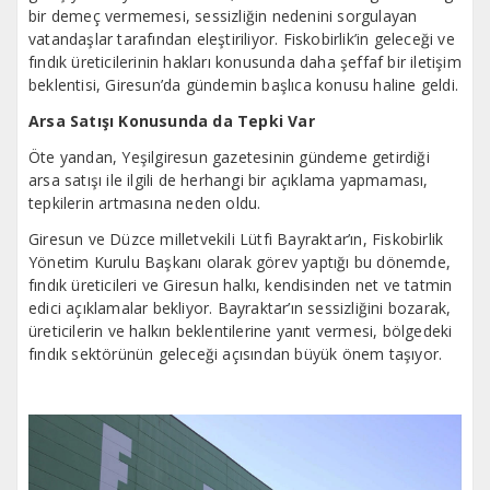
bir demeç vermemesi, sessizliğin nedenini sorgulayan
vatandaşlar tarafından eleştiriliyor. Fiskobirlik’in geleceği ve
fındık üreticilerinin hakları konusunda daha şeffaf bir iletişim
beklentisi, Giresun’da gündemin başlıca konusu haline geldi.
Arsa Satışı Konusunda da Tepki Var
Öte yandan, Yeşilgiresun gazetesinin gündeme getirdiği
arsa satışı ile ilgili de herhangi bir açıklama yapmaması,
tepkilerin artmasına neden oldu.
Giresun ve Düzce milletvekili Lütfi Bayraktar’ın, Fiskobirlik
Yönetim Kurulu Başkanı olarak görev yaptığı bu dönemde,
fındık üreticileri ve Giresun halkı, kendisinden net ve tatmin
edici açıklamalar bekliyor. Bayraktar’ın sessizliğini bozarak,
üreticilerin ve halkın beklentilerine yanıt vermesi, bölgedeki
fındık sektörünün geleceği açısından büyük önem taşıyor.