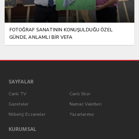
FOTOĞRAF SANATININ KONUŞULDUĞU ÖZEL
GÜNDE, ANLAMLI BİR VEFA
SAYFALAR
Canlı TV
Canlı Skor
Gazeteler
Namaz Vakitleri
Nöbetçi Eczaneler
Yazarlarımız
KURUMSAL