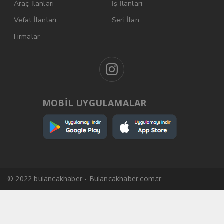
Araç İlanları
İş İlanları
Vefat İlanları
Seri İlan
Firmalar
MOBİL UYGULAMALAR
© 2022 bulancakhaber - Bulancakhaber.com.tr