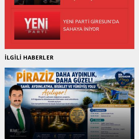
YENİ PARTİ GİRESUN’DA
SAHAYA İNİYOR
İLGİLİ HABERLER