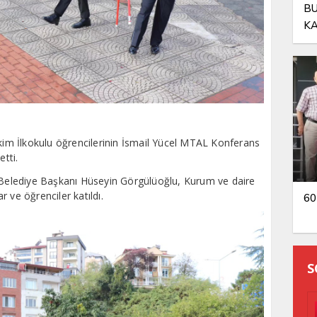
BU
KA
OL
m İlkokulu öğrencilerinin İsmail Yücel MTAL Konferans
tti.
elediye Başkanı Hüseyin Görgülüoğlu, Kurum ve daire
ar ve öğrenciler katıldı.
60
S