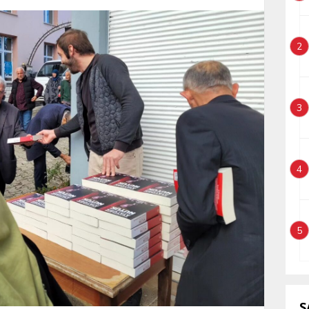
2
3
4
5
S