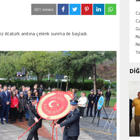
631 views
C
Ca
G
 Atatürk anıtına çelenk sunma ile başladı.
Na
Nö
Ya
DİĞ