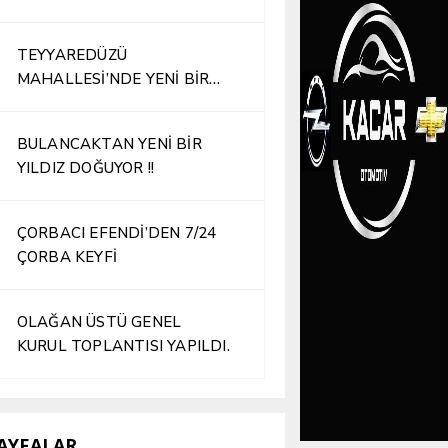
TEYYAREDÜZÜ
MAHALLESİ’NDE YENİ BİR
İŞLETME HİZMETE AÇILDI
BULANCAKTAN YENİ BİR
YILDIZ DOĞUYOR !!
ÇORBACI EFENDİ’DEN 7/24
ÇORBA KEYFİ
OLAĞAN ÜSTÜ GENEL
KURUL TOPLANTISI YAPILDI.
AYFALAR