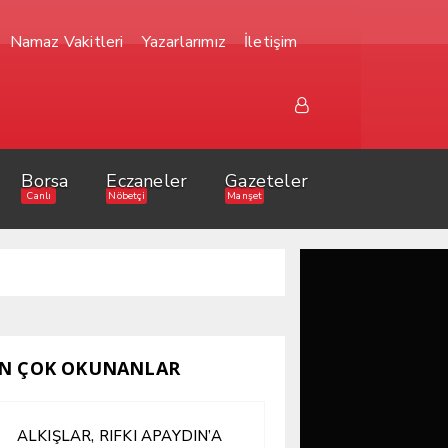
Namaz Vakitleri
Yazarlarımız
İletişim
Borsa
Eczaneler
Gazeteler
Canlı
Nöbetçi
Manşet
N ÇOK OKUNANLAR
ALKIŞLAR, RIFKI APAYDIN’A