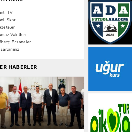
anlı TV
nlı Skor
azeteler
maz Vakitleri
betçi Eczaneler
zarlarımız
ER HABERLER