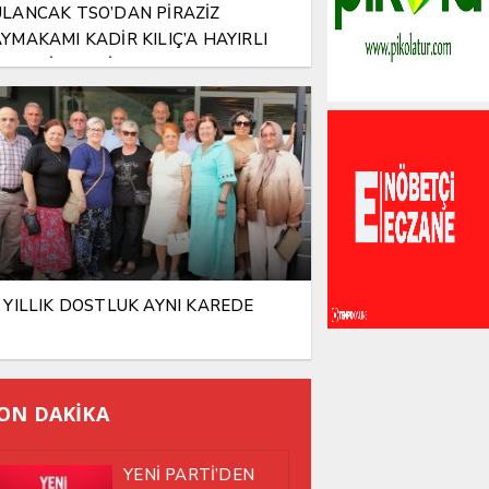
LANCAK TSO’DAN PİRAZİZ
YMAKAMI KADİR KILIÇ’A HAYIRLI
SUN ZİYARETİ
 YILLIK DOSTLUK AYNI KAREDE
ON DAKİKA
YENİ PARTİ’DEN