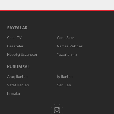
SAYFALAR
Canlı TV
Canlı Skor
Gazeteler
Namaz Vakitleri
Nöbetçi Eczaneler
Yazarlarımız
KURUMSAL
Araç İlanları
İş İlanları
Vefat İlanları
Seri İlan
Firmalar