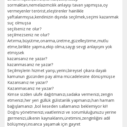
sormaktan,nemelazımcılık anlayışı tavan yapmışsa,oy
vermeyenler terörist,eleştirenler hainlikle
yaftalanmışsa,kendinizin dışında seçilmek,seçimi kazanmak
suç olmuşsa
seçilseniz ne olur?
seçilmezseniz ne olur?
Artırma,büyütme,onarma,üretme,güzelleştirme,mutlu
etme,birlikte yapma,ekip olma,saygı sevgi anlayışını yok
etmişsek
kazansanız ne yazar?
kazanmasanız ne yazar?
Seçilmişlerin hizmet yarışı,yerini,bireysel çıkara dayalı
kamunun gücünden pay alma mücadelesine dönüşmüşse
Kazansanız ne yazar?
Kazanmasanız ne yazar?
Kimse sizden ulufe dağıtmanızı,sadaka vermenizi,zengin
etmenizi,her yeri güllük gülistanlık yapmanızı,han hamam
bağışlamanızı ,bol keseden sallamanızı beklemiyor ki!!
Doğru yönetmenizi,vaatlerinizi ve sorumluluğunuzu yerine
germenizi,ülkenin kaynaklarını,üretimini,zenginliğini adil
bölüşmeyi,insanca yaşamak için gayret