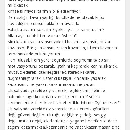
mi çıkacak
kimse bilmiyor, tahmin bile edilemiyor.
Belirsizliğin tavan yaptığı bu ülkede ne olacak ki bu
söylediğim olumsuzluklar olmayacak.
Falcı bacıya mı soralım ? yoksa yazı turamı atalım?
Allah aşkına bir bilen varsa söylesin?
Kim kazanırsa kazansın yoksul halkım kazansın, huzur
kazansın, Barış kazansın, refah kazansın, ülkem kazansın
temennisinde bulunuyorum.
Hem ulusal, hem yerel seçimlerde seçmenin % 50 sini
motivasyonunu bozarak, iştahını kaçırarak, canını sıkarak,
mutsuz ederek, ötekileştirerek, iterek kakarak,
düşmanlaştırarak, üstenci bakışla, kindarlık yaparak
kazansanız ne yazar, kazanmasanız ne yazar.
Ulusal yada yerelde oy vererek seçildikleriniz elinde
bulundurduğu kurumları yönettiklerini mi ? yoksa
seçmenlerine liderlik ve hizmet ettiklerini mi düşünecekler?
Ulusal yada yerelde oy vererek seçtiklerimiz gönülleri
değil,güveni değil,mutluluğu değil,barışı değil,sevgiyi
değil,umudu değil,tek dertleri ve yegane hedefleri sadece
seçimi kazanmaksa,kazansanız ne yazar,kazanmasanız ne