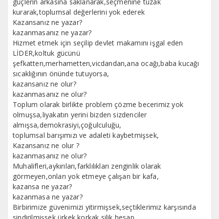
güçlerin arkasına saklanarak,seçmenine tuzak
kurarak,toplumsal değerlerini yok ederek
Kazansanız ne yazar?
kazanmasanız ne yazar?
Hizmet etmek için seçilip devlet makamını işgal eden
LİDER,koltuk gücünü
şefkatten,merhametten,vicdandan,ana ocağı,baba kucağı
sıcaklığının önünde tutuyorsa,
kazansanız ne olur?
kazanmasanız ne olur?
Toplum olarak birlikte problem çözme becerimiz yok
olmuşsa,liyakatın yerini bizden sizdenciler
almışsa,demokrasiyi,çoğulculuğu,
toplumsal barışımızı ve adaleti kaybetmişsek,
Kazansanız ne olur ?
kazanmasanız ne olur?
Muhalifleri,aykırıları,farklılıkları zenginlik olarak
görmeyen,onları yok etmeye çalışan bir kafa,
kazansa ne yazar?
kazanmasa ne yazar?
Birbirimize güvenimizi yitirmişsek,seçtiklerimiz karşısında
sindirilmişsek,ürkek,korkak,silik,hesap