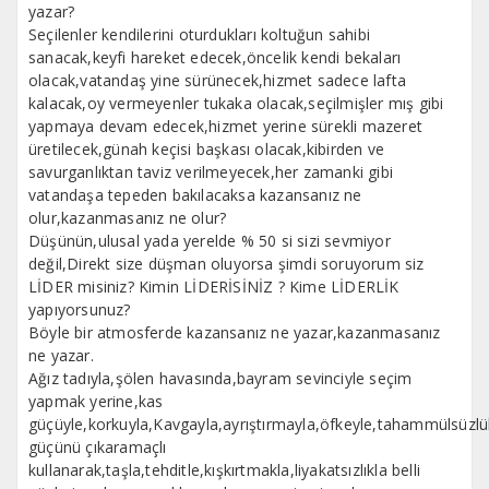
yazar?
Seçilenler kendilerini oturdukları koltuğun sahibi
sanacak,keyfi hareket edecek,öncelik kendi bekaları
olacak,vatandaş yine sürünecek,hizmet sadece lafta
kalacak,oy vermeyenler tukaka olacak,seçilmişler mış gibi
yapmaya devam edecek,hizmet yerine sürekli mazeret
üretilecek,günah keçisi başkası olacak,kibirden ve
savurganlıktan taviz verilmeyecek,her zamanki gibi
vatandaşa tepeden bakılacaksa kazansanız ne
olur,kazanmasanız ne olur?
Düşünün,ulusal yada yerelde % 50 si sizi sevmiyor
değil,Direkt size düşman oluyorsa şimdi soruyorum siz
LİDER misiniz? Kimin LİDERİSİNİZ ? Kime LİDERLİK
yapıyorsunuz?
Böyle bir atmosferde kazansanız ne yazar,kazanmasanız
ne yazar.
Ağız tadıyla,şölen havasında,bayram sevinciyle seçim
yapmak yerine,kas
güçüyle,korkuyla,Kavgayla,ayrıştırmayla,öfkeyle,tahammülsüzlükl
güçünü çıkaramaçlı
kullanarak,taşla,tehditle,kışkırtmakla,liyakatsızlıkla belli