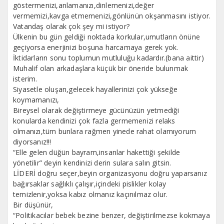
göstermenizi,anlamanızı,dinlemenizi,değer
vermemizi,kavga etmemenizi,gönlünün okşanmasını istiyor.
Vatandaş olarak çok şey mi istiyor?
Ülkenin bu gün geldiği noktada korkular,umutların önüne
geçiyorsa enerjinizi boşuna harcamaya gerek yok.
İktidarların sonu toplumun mutluluğu kadardır.(bana aittir)
Muhalif olan arkadaşlara küçük bir öneride bulunmak
isterim.
Siyasetle oluşan,gelecek hayallerinizi çok yükseğe
koymamanızı,
Bireysel olarak değiştirmeye gücünüzün yetmediği
konularda kendinizi çok fazla germemenizi relaks
olmanızı,tüm bunlara rağmen yinede rahat olamıyorum
diyorsanız!!!
“Elle gelen düğün bayram,insanlar hakettiği şekilde
yönetilir” deyin kendinizi derin sulara salın gitsin.
LİDERİ doğru seçer,beyin organizasyonu doğru yaparsanız
bağırsaklar sağlıklı çalışır,içindeki pislikler kolay
temizlenir,yoksa kabız olmanız kaçınılmaz olur.
Bir düşünür,
“Politikacılar bebek bezine benzer, değiştirilmezse kokmaya