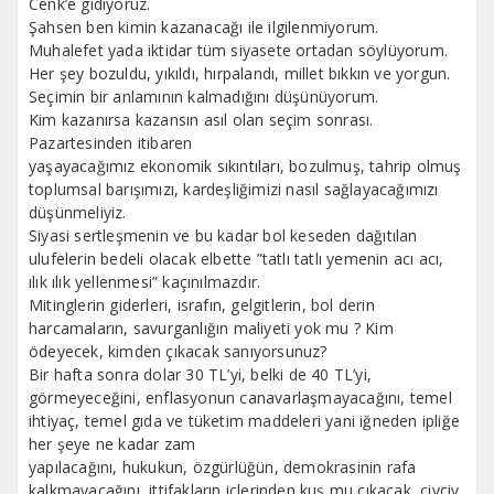
Cenk’e gidiyoruz.
Şahsen ben kimin kazanacağı ile ilgilenmiyorum.
Muhalefet yada iktidar tüm siyasete ortadan söylüyorum.
Her şey bozuldu, yıkıldı, hırpalandı, millet bıkkın ve yorgun.
Seçimin bir anlamının kalmadığını düşünüyorum.
Kim kazanırsa kazansın asıl olan seçim sonrası.
Pazartesinden itibaren
yaşayacağımız ekonomik sıkıntıları, bozulmuş, tahrip olmuş
toplumsal barışımızı, kardeşliğimizi nasıl sağlayacağımızı
düşünmeliyiz.
Siyasi sertleşmenin ve bu kadar bol keseden dağıtılan
ulufelerin bedeli olacak elbette ”tatlı tatlı yemenin acı acı,
ılık ılık yellenmesi” kaçınılmazdır.
Mitinglerin giderleri, israfın, gelgitlerin, bol derin
harcamaların, savurganlığın maliyeti yok mu ? Kim
ödeyecek, kimden çıkacak sanıyorsunuz?
Bir hafta sonra dolar 30 TL’yi, belki de 40 TL’yi,
görmeyeceğini, enflasyonun canavarlaşmayacağını, temel
ihtiyaç, temel gıda ve tüketim maddeleri yani iğneden ipliğe
her şeye ne kadar zam
yapılacağını, hukukun, özgürlüğün, demokrasinin rafa
kalkmayacağını, ittifakların içlerinden kuş mu çıkacak, civciv