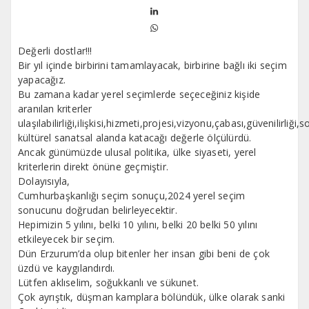
Değerli dostlar!!!
Bir yıl içinde birbirini tamamlayacak, birbirine bağlı iki seçim
yapacağız.
Bu zamana kadar yerel seçimlerde seçeceğiniz kişide
aranılan kriterler
ulaşılabilirliği,ilişkisi,hizmeti,projesi,vizyonu,çabası,güvenilirliği,s
kültürel sanatsal alanda katacağı değerle ölçülürdü.
Ancak günümüzde ulusal politika, ülke siyaseti, yerel
kriterlerin direkt önüne geçmiştir.
Dolayısıyla,
Cumhurbaşkanlığı seçim sonuçu,2024 yerel seçim
sonucunu doğrudan belirleyecektir.
Hepimizin 5 yılını, belki 10 yılını, belki 20 belki 50 yılını
etkileyecek bir seçim.
Dün Erzurum’da olup bitenler her insan gibi beni de çok
üzdü ve kaygılandırdı.
Lütfen aklıselim, soğukkanlı ve sükunet.
Çok ayrıştık, düşman kamplara bölündük, ülke olarak sanki