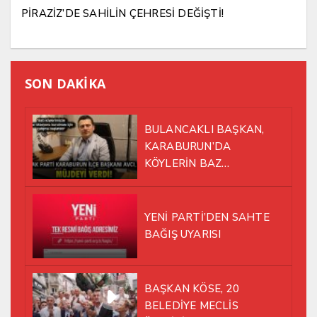
PİRAZİZ’DE SAHİLİN ÇEHRESİ DEĞİŞTİ!
SON DAKİKA
BULANCAKLI BAŞKAN,
KARABURUN’DA
KÖYLERİN BAZ
İSTASYONU SORUNUNA EL
ATTI!
YENİ PARTİ’DEN SAHTE
BAĞIŞ UYARISI
BAŞKAN KÖSE, 20
BELEDİYE MECLİS