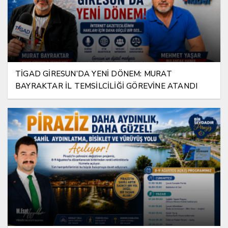
TİGAD GİRESUN’DA YENİ DÖNEM: MURAT
BAYRAKTAR İL TEMSİLCİLİĞİ GÖREVİNE ATANDI