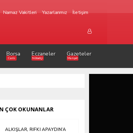
Namaz Vakitleri
Yazarlarımız
İletişim
Borsa
Eczaneler
Gazeteler
Canlı
Nöbetçi
Manşet
N ÇOK OKUNANLAR
ALKIŞLAR, RIFKI APAYDIN’A