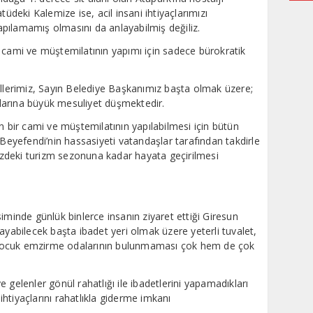
tüdeki Kalemize ise, acil insani ihtiyaçlarımızı
pılamamış olmasını da anlayabilmiş değiliz.
 cami ve müştemilatının yapımı için sadece bürokratik
illerimiz, Sayın Belediye Başkanımız başta olmak üzere;
uşlarına büyük mesuliyet düşmektedir.
n bir cami ve müştemilatının yapılabilmesi için bütün
 Beyefendi’nin hassasiyeti vatandaşlar tarafından takdirle
müzdeki turizm sezonuna kadar hayata geçirilmesi
iminde günlük binlerce insanın ziyaret ettiği Giresun
şılayabilecek başta ibadet yeri olmak üzere yeterli tuvalet,
ve çocuk emzirme odalarının bulunmaması çok hem de çok
 gelenler gönül rahatlığı ile ibadetlerini yapamadıkları
 ihtiyaçlarını rahatlıkla giderme imkanı