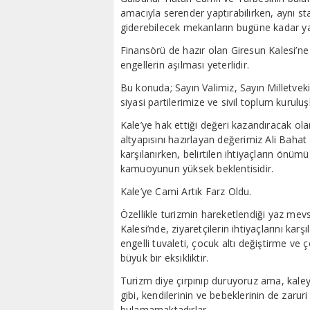
amacıyla serender yaptırabilirken, aynı sta
giderebilecek mekanların bugüne kadar ya
Finansörü de hazır olan Giresun Kalesi’ne
engellerin aşılması yeterlidir.
Bu konuda; Sayın Valimiz, Sayın Milletvek
siyasi partilerimize ve sivil toplum kurul
Kale’ye hak ettiği değeri kazandıracak ola
altyapısını hazırlayan değerimiz Ali Bahat
karşılanırken, belirtilen ihtiyaçların önü
kamuoyunun yüksek beklentisidir.
Kale’ye Cami Artık Farz Oldu.
Özellikle turizmin hareketlendiği yaz mevs
Kalesi’nde, ziyaretçilerin ihtiyaçlarını kar
engelli tuvaleti, çocuk altı değiştirme 
büyük bir eksikliktir.
Turizm diye çırpınıp duruyoruz ama, kaleye
gibi, kendilerinin ve bebeklerinin de zaruri
bulamamaktadırlar.