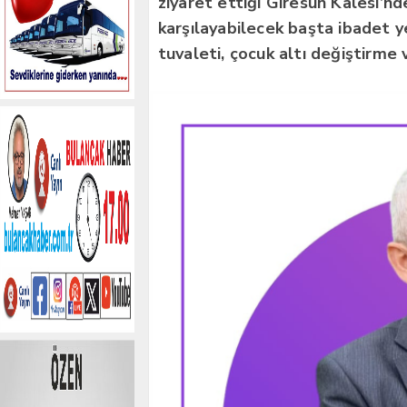
ziyaret ettiği Giresun Kalesi’nde,
karşılayabilecek başta ibadet y
tuvaleti, çocuk altı değiştirme