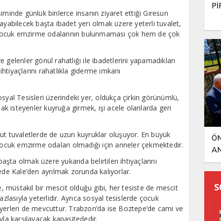
Pİ
iminde günlük binlerce insanın ziyaret ettiği Giresun
şılayabilecek başta ibadet yeri olmak üzere yeterli tuvalet,
ve çocuk emzirme odalarının bulunmaması çok hem de çok
 gelenler gönül rahatlığı ile ibadetlerini yapamadıkları
 ihtiyaçlarını rahatlıkla giderme imkanı
syal Tesisleri üzerindeki yer, oldukça çirkin görünümlü,
 isteyenler kuyruğa girmek, işi acele olanlarda geri
ut tuvaletlerde de uzun kuyruklar oluşuyor. En büyük
ÖN
 çocuk emzirme odaları olmadığı için anneler çekmektedir.
AN
 başta olmak üzere yukarıda belirtilen ihtiyaçlarını
ede Kale’den ayrılmak zorunda kalıyorlar.
S
müstakil bir mescit olduğu gibi, her tesiste de mescit
azlasıyla yeterlidir. Ayrıca sosyal tesislerde çocuk
 yerleri de mevcuttur. Trabzon’da ise Boztepe’de cami ve
sıyla karşılayacak kapasitededir.