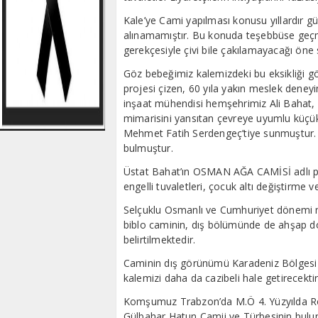
Kale’ye Cami yapılması konusu yıllardır
alınamamıştır. Bu konuda teşebbüse geçme
gerekçesiyle çivi bile çakılamayacağı öne 
Göz bebeğimiz kalemizdeki bu eksikliği g
projesi çizen, 60 yıla yakın meslek dene
inşaat mühendisi hemşehrimiz Ali Bahat, 
mimarisini yansıtan çevreye uyumlu küçük 
Mehmet Fatih Serdengeç’tiye sunmuştur. 
bulmuştur.
Üstat Bahat’ın OSMAN AĞA CAMİSİ adlı pr
engelli tuvaletleri, çocuk altı değiştirme
Selçuklu Osmanlı ve Cumhuriyet dönemi m
biblo caminin, dış bölümünde de ahşap do
belirtilmektedir.
Caminin dış görünümü Karadeniz Bölgesi evl
kalemizi daha da cazibeli hale getirecektir
Komşumuz Trabzon’da M.Ö 4. Yüzyılda R
Gülbahar Hatun Camii ve Türbesinin bulund