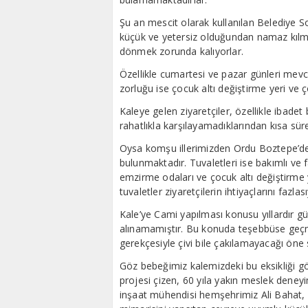
Şu an mescit olarak kullanılan Belediye So
küçük ve yetersiz olduğundan namaz kılmak
dönmek zorunda kalıyorlar.
Özellikle cumartesi ve pazar günleri mevc
zorluğu ise çocuk altı değiştirme yeri ve
Kaleye gelen ziyaretçiler, özellikle ibadet
rahatlıkla karşılayamadıklarından kısa sür
Oysa komşu illerimizden Ordu Boztepe’de, 
bulunmaktadır. Tuvaletleri ise bakımlı ve f
emzirme odaları ve çocuk altı değiştirme
tuvaletler ziyaretçilerin ihtiyaçlarını fazla
Kale’ye Cami yapılması konusu yıllardır
alınamamıştır. Bu konuda teşebbüse geçme
gerekçesiyle çivi bile çakılamayacağı öne 
Göz bebeğimiz kalemizdeki bu eksikliği g
projesi çizen, 60 yıla yakın meslek dene
inşaat mühendisi hemşehrimiz Ali Bahat, 