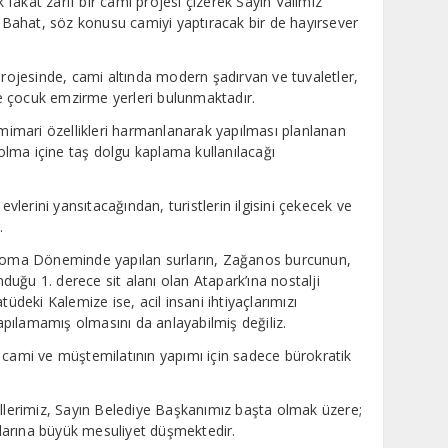
fakat zarif bir cami projesi çizerek Sayın Valimiz
Bahat, söz konusu camiyi yaptıracak bir de hayırsever
ojesinde, cami altında modern şadırvan ve tuvaletler,
 ve çocuk emzirme yerleri bulunmaktadır.
imari özellikleri harmanlanarak yapılması planlanan
lma içine taş dolgu kaplama kullanılacağı
erini yansıtacağından, turistlerin ilgisini çekecek ve
.
oma Döneminde yapılan surların, Zağanos burcunun,
uğu 1. derece sit alanı olan Atapark’ına nostalji
tüdeki Kalemize ise, acil insani ihtiyaçlarımızı
pılamamış olmasını da anlayabilmiş değiliz.
 cami ve müştemilatının yapımı için sadece bürokratik
illerimiz, Sayın Belediye Başkanımız başta olmak üzere;
uşlarına büyük mesuliyet düşmektedir.