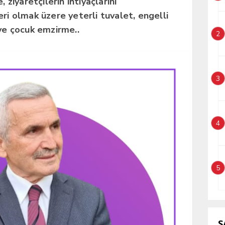
 ziyaretçilerin ihtiyaçlarını
eri olmak üzere yeterli tuvalet, engelli
 ve çocuk emzirme..
2
3
4
5
S