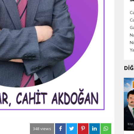
C
Ca
G
Na
Nö
Ya
DİĞ
348 views