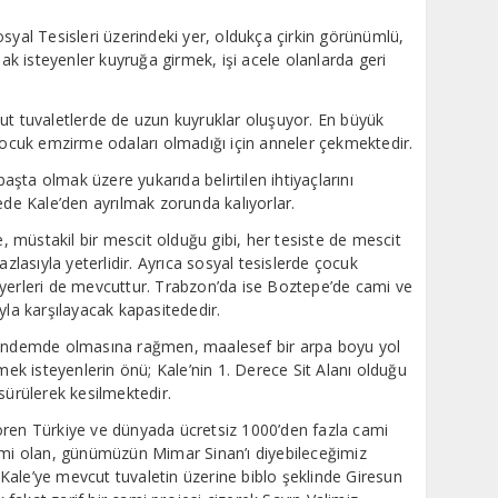
syal Tesisleri üzerindeki yer, oldukça çirkin görünümlü,
 isteyenler kuyruğa girmek, işi acele olanlarda geri
ut tuvaletlerde de uzun kuyruklar oluşuyor. En büyük
 çocuk emzirme odaları olmadığı için anneler çekmektedir.
 başta olmak üzere yukarıda belirtilen ihtiyaçlarını
ede Kale’den ayrılmak zorunda kalıyorlar.
müstakil bir mescit olduğu gibi, her tesiste de mescit
azlasıyla yeterlidir. Ayrıca sosyal tesislerde çocuk
 yerleri de mevcuttur. Trabzon’da ise Boztepe’de cami ve
sıyla karşılayacak kapasitededir.
 gündemde olmasına rağmen, maalesef bir arpa boyu yol
k isteyenlerin önü; Kale’nin 1. Derece Sit Alanı olduğu
sürülerek kesilmektedir.
ören Türkiye ve dünyada ücretsiz 1000’den fazla cami
yimi olan, günümüzün Mimar Sinan’ı diyebileceğimiz
Kale’ye mevcut tuvaletin üzerine biblo şeklinde Giresun