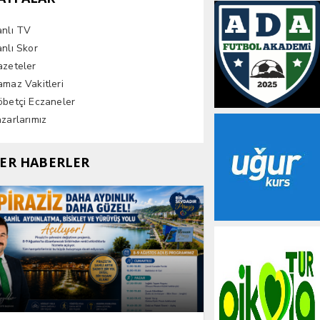
anlı TV
nlı Skor
azeteler
maz Vakitleri
betçi Eczaneler
zarlarımız
ER HABERLER