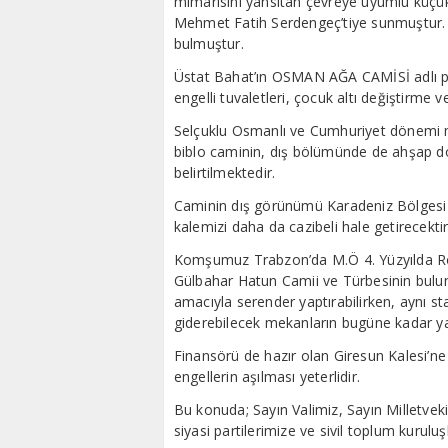
mimarisini yansıtan çevreye uyumlu küçük 
Mehmet Fatih Serdengeç’tiye sunmuştur. 
bulmuştur.
Üstat Bahat’ın OSMAN AĞA CAMİSİ adlı pr
engelli tuvaletleri, çocuk altı değiştirme
Selçuklu Osmanlı ve Cumhuriyet dönemi m
biblo caminin, dış bölümünde de ahşap do
belirtilmektedir.
Caminin dış görünümü Karadeniz Bölgesi evl
kalemizi daha da cazibeli hale getirecektir
Komşumuz Trabzon’da M.Ö 4. Yüzyılda R
Gülbahar Hatun Camii ve Türbesinin bulund
amacıyla serender yaptırabilirken, aynı sta
giderebilecek mekanların bugüne kadar ya
Finansörü de hazır olan Giresun Kalesi’ne
engellerin aşılması yeterlidir.
Bu konuda; Sayın Valimiz, Sayın Milletvek
siyasi partilerimize ve sivil toplum kurul