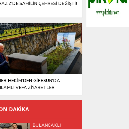
RAZİZ’DE SAHİLİN ÇEHRESİ DEĞİŞTİ!
ER HEKİM’DEN GİRESUN’DA
LAMLI VEFA ZİYARETLERİ
ON DAKİKA
BULANCAKLI