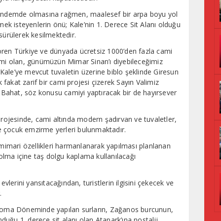
 gündemde olmasına rağmen, maalesef bir arpa boyu yol
k isteyenlerin önü; Kale’nin 1. Derece Sit Alanı olduğu
sürülerek kesilmektedir.
ören Türkiye ve dünyada ücretsiz 1000’den fazla cami
yimi olan, günümüzün Mimar Sinan’ı diyebileceğimiz
Kale’ye mevcut tuvaletin üzerine biblo şeklinde Giresun
fakat zarif bir cami projesi çizerek Sayın Valimiz
Bahat, söz konusu camiyi yaptıracak bir de hayırsever
ojesinde, cami altında modern şadırvan ve tuvaletler,
 ve çocuk emzirme yerleri bulunmaktadır.
imari özellikleri harmanlanarak yapılması planlanan
lma içine taş dolgu kaplama kullanılacağı
erini yansıtacağından, turistlerin ilgisini çekecek ve
.
oma Döneminde yapılan surların, Zağanos burcunun,
uğu 1. derece sit alanı olan Atapark’ına nostalji