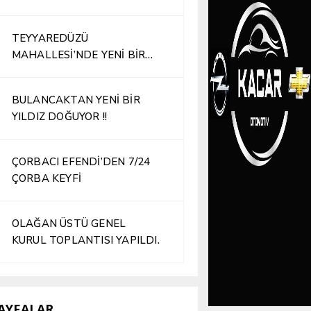
TEYYAREDÜZÜ
MAHALLESİ’NDE YENİ BİR
İŞLETME HİZMETE AÇILDI
BULANCAKTAN YENİ BİR
YILDIZ DOĞUYOR !!
ÇORBACI EFENDİ’DEN 7/24
ÇORBA KEYFİ
OLAĞAN ÜSTÜ GENEL
KURUL TOPLANTISI YAPILDI.
AYFALAR