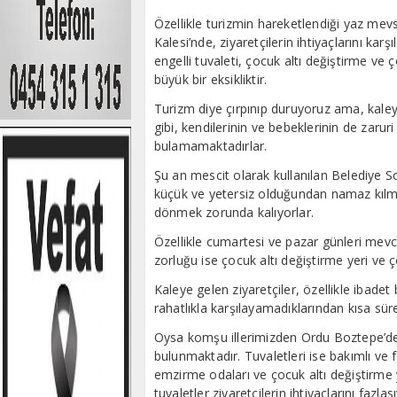
Özellikle turizmin hareketlendiği yaz mevs
Kalesi’nde, ziyaretçilerin ihtiyaçlarını kar
engelli tuvaleti, çocuk altı değiştirme 
büyük bir eksikliktir.
Turizm diye çırpınıp duruyoruz ama, kaleye
gibi, kendilerinin ve bebeklerinin de zaruri
bulamamaktadırlar.
Şu an mescit olarak kullanılan Belediye So
küçük ve yetersiz olduğundan namaz kılmak
dönmek zorunda kalıyorlar.
Özellikle cumartesi ve pazar günleri mevc
zorluğu ise çocuk altı değiştirme yeri ve
Kaleye gelen ziyaretçiler, özellikle ibadet
rahatlıkla karşılayamadıklarından kısa sür
Oysa komşu illerimizden Ordu Boztepe’de, 
bulunmaktadır. Tuvaletleri ise bakımlı ve f
emzirme odaları ve çocuk altı değiştirme
tuvaletler ziyaretçilerin ihtiyaçlarını fazla