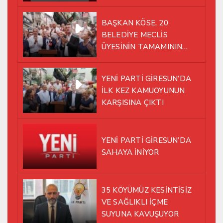
BAŞKAN KÖSE, 20
BELEDİYE MECLİS
ÜYESİNİN TAMAMININ
YENİ PARTİ ÇATISI
ALTINDA AYNI YOLDA
YENİ PARTİ GİRESUN’DA
YÜRÜMEYE KARAR VERDİK
İLK KEZ KAMUOYUNUN
KARŞISINA ÇIKTI
YENİ PARTİ GİRESUN’DA
SAHAYA İNİYOR
35 KÖYÜMÜZ KESİNTİSİZ
VE SAĞLIKLI İÇME
SUYUNA KAVUŞUYOR