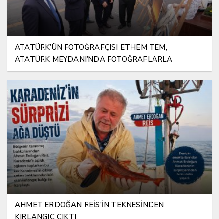
ATATÜRK’ÜN FOTOĞRAFÇISI ETHEM TEM,
ATATÜRK MEYDANI’NDA FOTOĞRAFLARLA
YAŞATILIYOR
AHMET ERDOĞAN REİS’İN TEKNESİNDEN
KIRLANGIÇ ÇIKTI