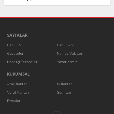
SAYFALAR
Canlı TV
Canlı Skor
Gazeteler
Namaz Vakitleri
Nöbetçi Eczaneler
Yazarlarımız
KURUMSAL
Araç İlanları
İş İlanları
Vefat İlanları
Seri İlan
Firmalar