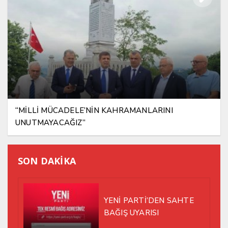
“MİLLİ MÜCADELE’NİN KAHRAMANLARINI
UNUTMAYACAĞIZ”
SON DAKİKA
YENİ PARTİ’DEN SAHTE
BAĞIŞ UYARISI