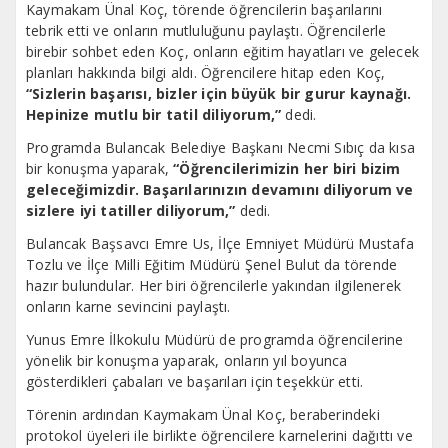
Kaymakam Ünal Koç, törende öğrencilerin başarılarını
tebrik etti ve onların mutluluğunu paylaştı. Öğrencilerle
birebir sohbet eden Koç, onların eğitim hayatları ve gelecek
planları hakkında bilgi aldı. Öğrencilere hitap eden Koç,
“Sizlerin başarısı, bizler için büyük bir gurur kaynağı.
Hepinize mutlu bir tatil diliyorum,”
dedi.
Programda Bulancak Belediye Başkanı Necmi Sıbıç da kısa
bir konuşma yaparak,
“Öğrencilerimizin her biri bizim
geleceğimizdir. Başarılarınızın devamını diliyorum ve
sizlere iyi tatiller diliyorum,”
dedi.
Bulancak Başsavcı Emre Us, İlçe Emniyet Müdürü Mustafa
Tozlu ve İlçe Milli Eğitim Müdürü Şenel Bulut da törende
hazır bulundular. Her biri öğrencilerle yakından ilgilenerek
onların karne sevincini paylaştı.
Yunus Emre İlkokulu Müdürü de programda öğrencilerine
yönelik bir konuşma yaparak, onların yıl boyunca
gösterdikleri çabaları ve başarıları için teşekkür etti.
Törenin ardından Kaymakam Ünal Koç, beraberindeki
protokol üyeleri ile birlikte öğrencilere karnelerini dağıttı ve