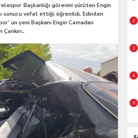
elespor Başkanlığı görevini yürüten Engin
ı sonucu vefat ettiği öğrenildi. Edinilen
2
por’ un yeni Başkanı Engin Camadan
 Çankırı..
3
4
5
S