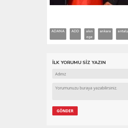
ADANA
ADD
akın
ankara
antal
ege
İLK YORUMU SİZ YAZIN