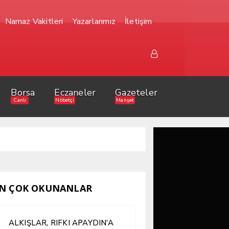
Namaz Vakitleri
Yazarlarımız
İletişim
Borsa
Eczaneler
Gazeteler
Canlı
Nöbetçi
Manşet
N ÇOK OKUNANLAR
ALKIŞLAR, RIFKI APAYDIN’A