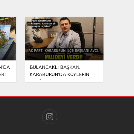
N’DA
BULANCAKLI BAŞKAN,
ERİ
KARABURUN’DA KÖYLERİN
BAZ İSTASYONU SORUNUNA EL
ATTI!