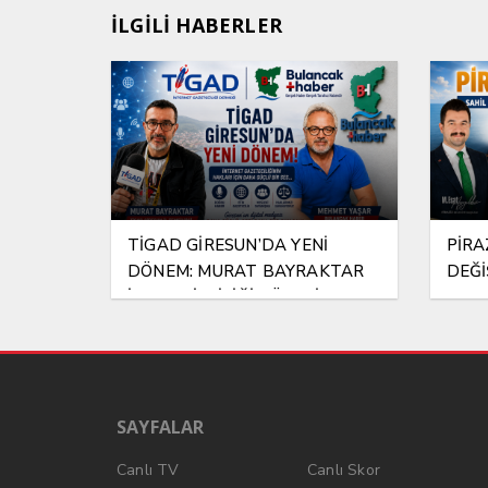
İLGİLİ HABERLER
TİGAD GİRESUN’DA YENİ
PİRA
DÖNEM: MURAT BAYRAKTAR
DEĞİ
İL TEMSİLCİLİĞİ GÖREVİNE
ATANDI
SAYFALAR
Canlı TV
Canlı Skor