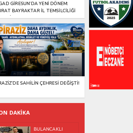
GAD GİRESUN’DA YENİ DÖNEM:
RAT BAYRAKTAR İL TEMSİLCİLİĞİ
REVİNE ATANDI
RAZİZ’DE SAHİLİN ÇEHRESİ DEĞİŞTİ!
ON DAKİKA
BULANCAKLI