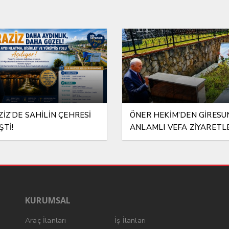
ZİZ’DE SAHİLİN ÇEHRESİ
ÖNER HEKİM’DEN GİRESU
ŞTİ!
ANLAMLI VEFA ZİYARETL
KURUMSAL
Araç İlanları
İş İlanları