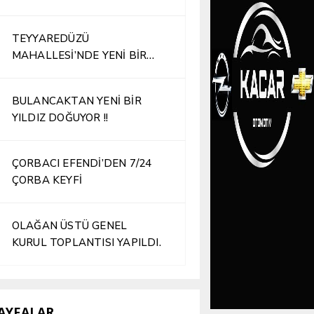
TEYYAREDÜZÜ
MAHALLESİ’NDE YENİ BİR
İŞLETME HİZMETE AÇILDI
BULANCAKTAN YENİ BİR
YILDIZ DOĞUYOR !!
ÇORBACI EFENDİ’DEN 7/24
ÇORBA KEYFİ
OLAĞAN ÜSTÜ GENEL
KURUL TOPLANTISI YAPILDI.
AYFALAR