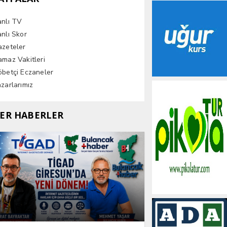
anlı TV
nlı Skor
azeteler
maz Vakitleri
betçi Eczaneler
zarlarımız
ER HABERLER