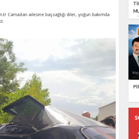
Tİ
MU
 Camadan ailesine başsağlığı diler, yoğun bakımda
GÖ
iz.
Pİ
S