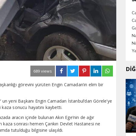
C
Ca
G
Na
Nö
Ya
DİĞ
689 views
şkanlığı görevini yürüten Engin Camadan’ın elim bir
or’ un yeni Başkanı Engin Camadan İstanbul’dan Görele’ye
i kaza sonucu hayatını kaybetti.
zada aracın içinde bulunan Akın Ege’nin de ağır
e’nin kaza sonrası hemen Çankırı Devlet Hastanesi ne
da tutulduğu bilgisine ulaşıldı.