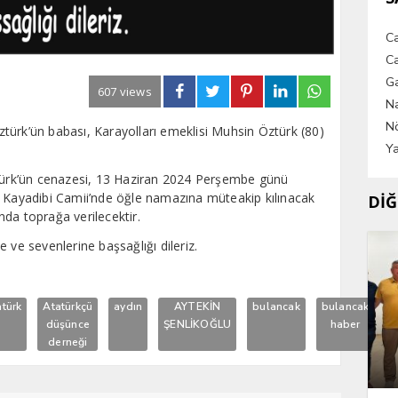
C
Ca
G
607 views
Na
Nö
türk’ün babası, Karayolları emeklisi Muhsin Öztürk (80)
Ya
rk’ün cenazesi, 13 Haziran 2024 Perşembe günü
, Kayadibi Camii’nde öğle namazına müteakip kılınacak
DİĞ
da toprağa verilecektir.
 ve sevenlerine başsağlığı dileriz.
atürk
Atatürkçü
aydın
AYTEKİN
bulancak
bulancak
c
düşünce
ŞENLİKOĞLU
haber
derneği