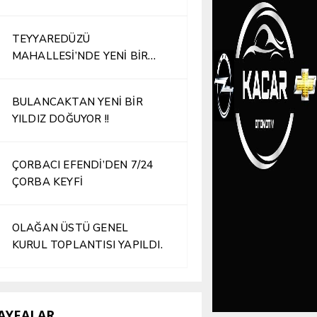
TEYYAREDÜZÜ
MAHALLESİ’NDE YENİ BİR
İŞLETME HİZMETE AÇILDI
BULANCAKTAN YENİ BİR
YILDIZ DOĞUYOR !!
ÇORBACI EFENDİ’DEN 7/24
ÇORBA KEYFİ
OLAĞAN ÜSTÜ GENEL
KURUL TOPLANTISI YAPILDI.
AYFALAR