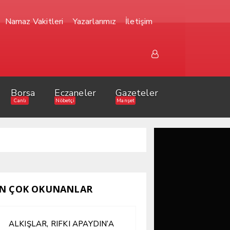
Namaz Vakitleri
Yazarlarımız
İletişim
Borsa
Eczaneler
Gazeteler
Canlı
Nöbetçi
Manşet
N ÇOK OKUNANLAR
ALKIŞLAR, RIFKI APAYDIN’A