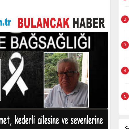
2
3
4
5
S