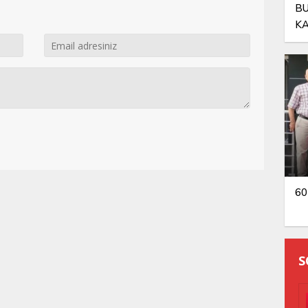
BU
KA
OL
60
S