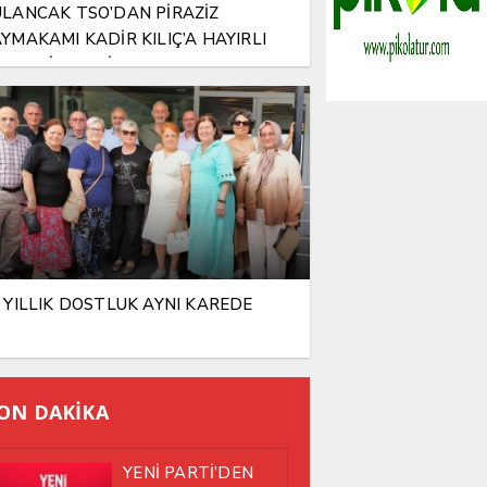
LANCAK TSO’DAN PİRAZİZ
YMAKAMI KADİR KILIÇ’A HAYIRLI
SUN ZİYARETİ
 YILLIK DOSTLUK AYNI KAREDE
ON DAKİKA
YENİ PARTİ’DEN