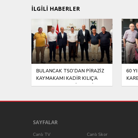
İLGİLİ HABERLER
BULANCAK TSO’DAN PİRAZİZ
60 Y
KAYMAKAMI KADİR KILIÇ’A
KAR
HAYIRLI OLSUN ZİYARETİ
SAYFALAR
Canlı TV
Canlı Skor