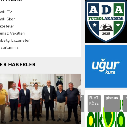
anlı TV
nlı Skor
azeteler
maz Vakitleri
betçi Eczaneler
zarlarımız
ER HABERLER
umhuriyet
EKREM
elvan
EMNİYET
FUAT
giresun
i
İMAMOĞLU
ışık
KÖSE
gezmiş