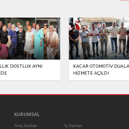
ILLIK DOSTLUK AYNI
KACAR OTOMOTİV DUAL
EDE
HİZMETE AÇILDI
KURUMSAL
Araç İlanları
İş İlanları