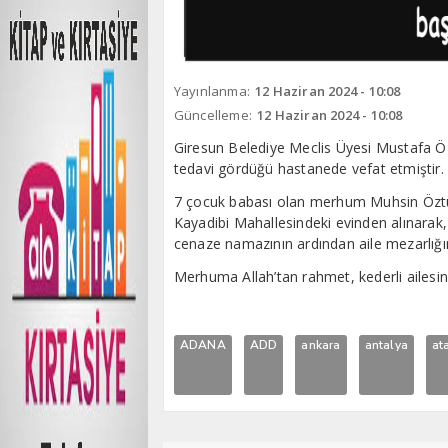
Yayınlanma:
12 Haziran 2024 - 10:08
Güncelleme:
12 Haziran 2024 - 10:08
Giresun Belediye Meclis Üyesi Mustafa Öz
tedavi gördüğü hastanede vefat etmiştir.
7 çocuk babası olan merhum Muhsin Öztü
Kayadibi Mahallesindeki evinden alınarak
cenaze namazının ardından aile mezarlığın
Merhuma Allah’tan rahmet, kederli ailesine
ADANA
ADD
ankara
antalya
at