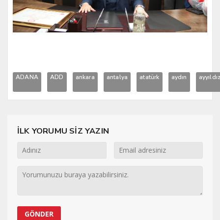
ADANA
ADD
ankara
antalya
atatürk
aydın
ayyıldı
İLK YORUMU SİZ YAZIN