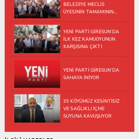
BELEDİYE MECLİS
ÜYESİNİN TAMAMININ
YENİ PARTİ ÇATISI
ALTINDA AYNI YOLDA
YENİ PARTİ GİRESUN’DA
YÜRÜMEYE KARAR VERDİK
İLK KEZ KAMUOYUNUN
KARŞISINA ÇIKTI
YENİ PARTİ GİRESUN’DA
SAHAYA İNİYOR
35 KÖYÜMÜZ KESİNTİSİZ
VE SAĞLIKLI İÇME
SUYUNA KAVUŞUYOR