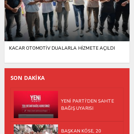
KACAR OTOMOTİV DUALARLA HİZMETE AÇILDI
SON DAKİKA
YENİ PARTİ’DEN SAHTE
BAĞIŞ UYARISI
BAŞKAN KÖSE, 20