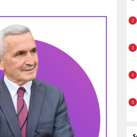
2
3
4
5
S