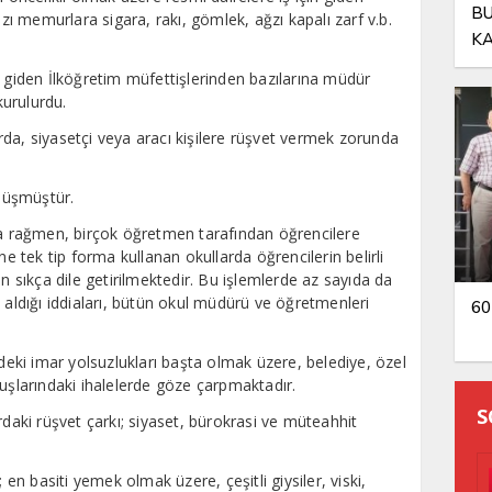
BU
azı memurlara sigara, rakı, gömlek, ağzı kapalı zarf v.b.
KA
OL
e giden İlköğretim müfettişlerinden bazılarına müdür
kurulurdu.
da, siyasetçi veya aracı kişilere rüşvet vermek zorunda
nüşmüştür.
ına rağmen, birçok öğretmen tarafından öğrencilere
ne tek tip forma kullanan okullarda öğrencilerin belirli
an sıkça dile getirilmektedir. Bu işlemlerde az sayıda da
 aldığı iddiaları, bütün okul müdürü ve öğretmenleri
60
rdeki imar yolsuzlukları başta olmak üzere, belediye, özel
luşlarındaki ihalelerde göze çarpmaktadır.
S
ki rüşvet çarkı; siyaset, bürokrasi ve müteahhit
 en basiti yemek olmak üzere, çeşitli giysiler, viski,