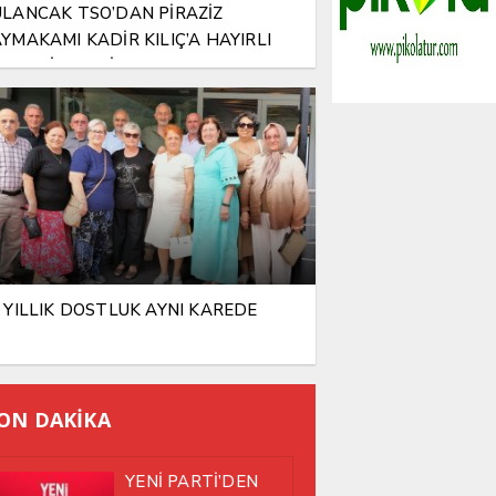
LANCAK TSO’DAN PİRAZİZ
YMAKAMI KADİR KILIÇ’A HAYIRLI
SUN ZİYARETİ
 YILLIK DOSTLUK AYNI KAREDE
ON DAKİKA
YENİ PARTİ’DEN