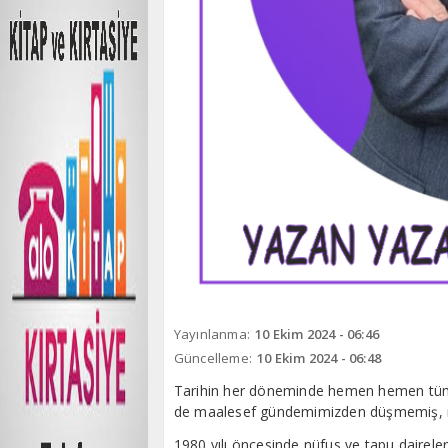
Yayınlanma:
10 Ekim 2024 - 06:46
Güncelleme:
10 Ekim 2024 - 06:48
Tarihin her döneminde hemen hemen tüm
de maalesef gündemimizden düşmemiş, ne 
1980 yılı öncesinde nüfus ve tapu daireleri