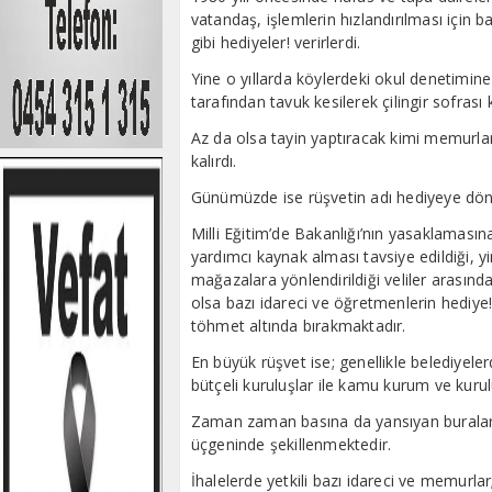
vatandaş, işlemlerin hızlandırılması için b
gibi hediyeler! verirlerdi.
Yine o yıllarda köylerdeki okul denetimin
tarafından tavuk kesilerek çilingir sofrası 
Az da olsa tayin yaptıracak kimi memurlar
kalırdı.
Günümüzde ise rüşvetin adı hediyeye dö
Milli Eğitim’de Bakanlığı’nın yasaklamas
yardımcı kaynak alması tavsiye edildiği, yi
mağazalara yönlendirildiği veliler arasınd
olsa bazı idareci ve öğretmenlerin hediye!
töhmet altında bırakmaktadır.
En büyük rüşvet ise; genellikle belediyele
bütçeli kuruluşlar ile kamu kurum ve kuru
Zaman zaman basına da yansıyan buralarda
üçgeninde şekillenmektedir.
İhalelerde yetkili bazı idareci ve memurlar;