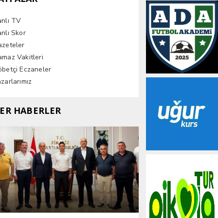
anlı TV
nlı Skor
azeteler
maz Vakitleri
betçi Eczaneler
zarlarımız
ER HABERLER