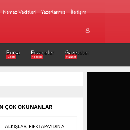
Namaz Vakitleri
Yazarlarımız
İletişim
Borsa
Eczaneler
Gazeteler
Canlı
Nöbetçi
Manşet
N ÇOK OKUNANLAR
ALKIŞLAR, RIFKI APAYDIN’A