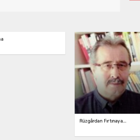
ma
Rüzgârdan Fırtınaya…