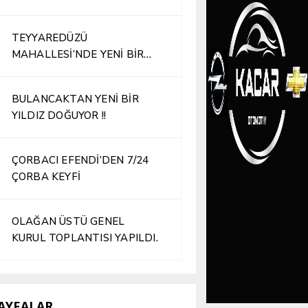
TEYYAREDÜZÜ
MAHALLESİ’NDE YENİ BİR
İŞLETME HİZMETE AÇILDI
BULANCAKTAN YENİ BİR
YILDIZ DOĞUYOR !!
ÇORBACI EFENDİ’DEN 7/24
ÇORBA KEYFİ
OLAĞAN ÜSTÜ GENEL
KURUL TOPLANTISI YAPILDI.
AYFALAR