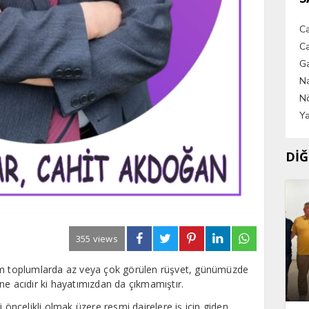
C
Ca
G
Na
Nö
Ya
DİĞ
355 views
 toplumlarda az veya çok görülen rüşvet, günümüzde
acıdır ki hayatımızdan da çıkmamıştır.
 öncelikli olmak üzere resmi dairelere iş için giden