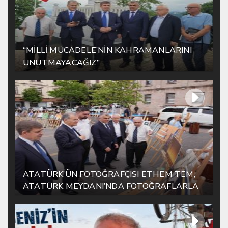
“MİLLİ MÜCADELE’NİN KAHRAMANLARINI
UNUTMAYACAĞIZ”
ATATÜRK’ÜN FOTOĞRAFÇISI ETHEM TEM,
ATATÜRK MEYDANI’NDA FOTOĞRAFLARLA
YAŞATILIYOR