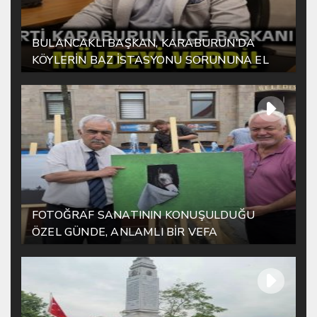
BULANCAKLI BAŞKAN, KARABURUN’DA
KÖYLERİN BAZ İSTASYONU SORUNUNA EL
ATTI!
FOTOĞRAF SANATININ KONUŞULDUĞU
ÖZEL GÜNDE, ANLAMLI BİR VEFA