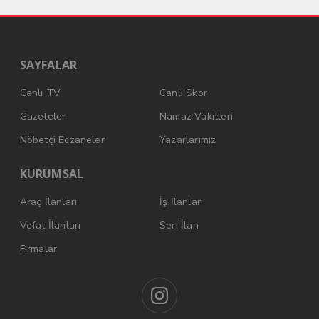
SAYFALAR
Canlı TV
Canlı Skor
Gazeteler
Namaz Vakitleri
Nöbetçi Eczaneler
Yazarlarımız
KURUMSAL
Araç İlanları
İş İlanları
Vefat İlanları
Seri İlan
Firmalar