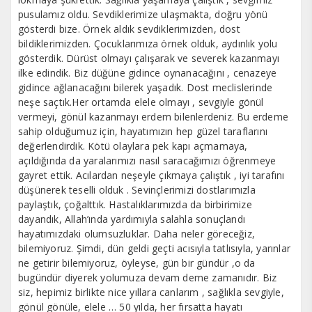
pusulamız oldu. Sevdiklerimize ulaşmakta, doğru yönü
gösterdi bize. Örnek aldık sevdiklerimizden, dost
bildiklerimizden. Çocuklarımıza örnek olduk, aydınlık yolu
gösterdik. Dürüst olmayı çalışarak ve severek kazanmayı
ilke edindik. Biz düğüne gidince oynanacağını , cenazeye
gidince ağlanacağını bilerek yaşadık. Dost meclislerinde
neşe saçtık.Her ortamda elele olmayı , sevgiyle gönül
vermeyi, gönül kazanmayı erdem bilenlerdeniz. Bu erdeme
sahip olduğumuz için, hayatımızın hep güzel taraflarını
değerlendirdik. Kötü olaylara pek kapı açmamaya,
açıldığında da yaralarımızı nasıl saracağımızı öğrenmeye
gayret ettik. Acılardan neşeyle çıkmaya çalıştık , iyi tarafını
düşünerek teselli olduk . Sevinçlerimizi dostlarımızla
paylaştık, çoğalttık. Hastalıklarımızda da birbirimize
dayandık, Allah’ında yardımıyla salahla sonuçlandı
hayatımızdaki olumsuzluklar. Daha neler göreceğiz,
bilemiyoruz. Şimdi, dün geldi geçti acısıyla tatlısıyla, yarınlar
ne getirir bilemiyoruz, öyleyse, gün bir gündür ,o da
bugündür diyerek yolumuza devam deme zamanıdır. Biz
siz, hepimiz birlikte nice yıllara canlarım , sağlıkla sevgiyle,
gönül gönüle, elele … 50 yılda, her fırsatta hayatı