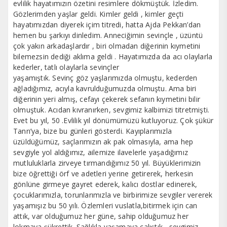
evlilik hayatımızın özetini resimlere dökmüştük. İzledim.
Gözlerimden yaşlar geldi. Kimler geldi , kimler geçti
hayatımızdan diyerek içim titredi, hatta Ajda Pekkan’dan
hemen bu şarkıyı dinledim. Anneciğimin sevinçle , üzüntü
çok yakın arkadaşlardır , biri olmadan diğerinin kıymetini
bilemezsin dediği aklıma geldi . Hayatımızda da acı olaylarla
kederler, tatlı olaylarla sevinçler
yaşamıştık. Sevinç göz yaşlarımızda olmuştu, kederden
ağladığımız, acıyla kavrulduğumuzda olmuştu. Ama biri
diğerinin yeri almış, cefayı çekerek sefanın kıymetini bilir
olmuştuk. Acıdan kıvranırken, sevgimiz kalbimizi titretmişti.
Evet bu yıl, 50 .Evlilik yıl dönümümüzü kutluyoruz. Çok şükür
Tanrı’ya, bize bu günleri gösterdi. Kayıplarımızla
üzüldüğümüz, saçlarımızın ak pak olmasıyla, ama hep
sevgiyle yol aldığımız, ailemize ilavelerle yaşadığımız
mutluluklarla zirveye tırmandığımız 50 yıl. Büyüklerimizin
bize öğrettiği örf ve adetleri yerine getirerek, herkesin
gönlüne girmeye gayret ederek, kalıcı dostlar edinerek,
çocuklarımızla, torunlarımızla ve birbirimize sevgiler vererek
yaşamışız bu 50 yılı. Özlemleri vuslatla,bitirmek için can
attık, var olduğumuz her güne, sahip olduğumuz her
lokmaya şükrettik. Sağlıkla yaşamaya çalıştık , sevgimiz