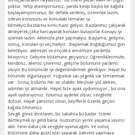
yoktur. Yırtıp atamıyorsunuz, yarıda kesip başka bir kağıda
başlayamıyorsunuz. Bir defalık verilmiş, özenmek lazım,
ödevin konusunu ve konudaki temaları iyi
bilmeliyiz.Bazılarına konu hazır geliyor. Bazılarımız çalışarak
dinleyerek,çaba harcayarak konuları buluyorlar.Konuyu iyi
işlemek lazım. Aklımızla plan yapmalıyız. Başlama, gelişme,
sonuç, konuları iyi seçmeliyiz . Başlamak doğduğumuz gün
belirtiliyor, ailemizin ve ençokta annemizin yardımla
bitiriyoruz. Gelişme bölümüne geçiyoruz. Öğrendiklerimizle,
kendimiz, ailemiz çevremiz ,gelişme bölümüne yardımcı
oluyor.Bu bölümüde iyi değerlendirmek gerekiyor. Hayat bu
bölümde olgunlaşıyor. Yoğunluk var,yılgınlık var tırmanmak
var . Sonuç bölümü her an olabilir. Meçhule yol alırken,
adımları iyi atmalıdır. Hayat bize ayak uydurmuyor , biz ona
ayak uyduruyoruz. Yolumuz aydınlık olsun, sevgilerle
dolsun. Hayat şansımız olsun, keyiflerle özenle geçsin
kağıda ömrümüz.
Sevgili gönül dostlarım, bu sabahta bu kadar. Sizinle
dertleşmek iyi geldi bana. Hüznümün yerini yaşama sevinci
aldı. Yarın daha çok sevgiyle uyanacağım. Ve sonuç
bölümüne daha güzel işler yaparak ödevimi yapmaya