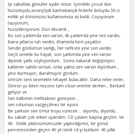
İyi sabahlar,gönüller aydın olsun. İçimdeki çocuk dün
hüzünlüydü,sevinçliydi karmakarışık hislerle doluydu.50 ci
evlilik yıl dönümünü kutlamamıza az kaldı. Coşuyorum
taşıyorum,
hüzünleniyorum. Dün devamlı ,
Bu son şarkımda sen varsın, ilk şarkımda yine sen vardın,
Bana yıllarca ruh verdin, ilhamınla beni yaşattın
Sendin gönlümün varlığı, her nefeste yine sen vardın.
Geçti seninle bu hayat, son şarkımda yine sen varsın
diyerek şarkı söylüyordum . Sonra nakarat değiştiriyor,
kalbimin sahibi sensin, orda yalnız sen varsın diyordum ,
yine durmuyor, durulmuyor gönlüm .
ömrüm seni sevmekle nihayet bulacaktır. Daha neler neler,
Ömrün şu biten neşvesi tam olsun erenler derken , Berkant
geliyor ve
Sen kalbimin mehtabısın güneşisin ,
sen ruhumun vazgeçilmez bir eşisin.
Bir şarkısın sen ömür boyu sürecek … diyordu, diyordu…
Bu sabah çok erken uyandım. CD çaların başına geçtim. Ve
40 . Evlilik yıldönümümüzde yaptırdığımız, bir gönül
penceresinden geçen 40 yıl isimli cd yi buldum. 40 yıllık