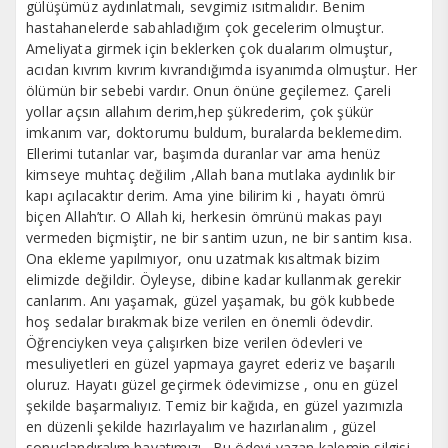
gülüşümüz aydınlatmalı, sevgimiz ısıtmalıdır. Benim
hastahanelerde sabahladığım çok gecelerim olmuştur.
Ameliyata girmek için beklerken çok dualarım olmuştur,
acıdan kıvrım kıvrım kıvrandığımda isyanımda olmuştur. Her
ölümün bir sebebi vardır. Onun önüne geçilemez. Çareli
yollar açsın allahım derim,hep şükrederim, çok şükür
imkanım var, doktorumu buldum, buralarda beklemedim.
Ellerimi tutanlar var, başımda duranlar var ama henüz
kimseye muhtaç değilim ,Allah bana mutlaka aydınlık bir
kapı açılacaktır derim. Ama yine bilirim ki , hayatı ömrü
biçen Allah’tır. O Allah ki, herkesin ömrünü makas payı
vermeden biçmiştir, ne bir santim uzun, ne bir santim kısa.
Ona ekleme yapılmıyor, onu uzatmak kısaltmak bizim
elimizde değildir. Öyleyse, dibine kadar kullanmak gerekir
canlarım. Anı yaşamak, güzel yaşamak, bu gök kubbede
hoş sedalar bırakmak bize verilen en önemli ödevdir.
Öğrenciyken veya çalışırken bize verilen ödevleri ve
mesuliyetleri en güzel yapmaya gayret ederiz ve başarılı
oluruz. Hayatı güzel geçirmek ödevimizse , onu en güzel
şekilde başarmalıyız. Temiz bir kağıda, en güzel yazımızla
en düzenli şekilde hazırlayalım ve hazırlanalım , güzel
sonuçlandıralım hayatımızı . Bu ödevi yazan kalemin silgisi