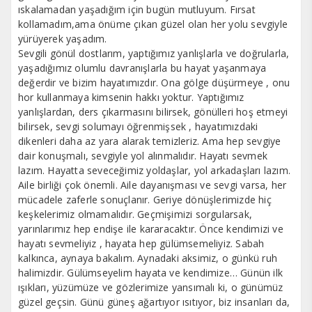
ıskalamadan yaşadığım için bugün mutluyum. Fırsat
kollamadım,ama önüme çıkan güzel olan her yolu sevgiyle
yürüyerek yaşadım.
Sevgili gönül dostlarım, yaptığımız yanlışlarla ve doğrularla,
yaşadığımız olumlu davranışlarla bu hayat yaşanmaya
değerdir ve bizim hayatımızdır. Ona gölge düşürmeye , onu
hor kullanmaya kimsenin hakkı yoktur. Yaptığımız
yanlışlardan, ders çıkarmasını bilirsek, gönülleri hoş etmeyi
bilirsek, sevgi solumayı öğrenmişsek , hayatımızdaki
dikenleri daha az yara alarak temizleriz. Ama hep sevgiye
dair konuşmalı, sevgiyle yol alınmalıdır. Hayatı sevmek
lazım. Hayatta seveceğimiz yoldaşlar, yol arkadaşları lazım.
Aile birliği çok önemli. Aile dayanışması ve sevgi varsa, her
mücadele zaferle sonuçlanır. Geriye dönüşlerimizde hiç
keşkelerimiz olmamalıdır. Geçmişimizi sorgularsak,
yarınlarımız hep endişe ile kararacaktır. Önce kendimizi ve
hayatı sevmeliyiz , hayata hep gülümsemeliyiz. Sabah
kalkınca, aynaya bakalım. Aynadaki aksimiz, o günkü ruh
halimizdir. Gülümseyelim hayata ve kendimize… Günün ilk
ışıkları, yüzümüze ve gözlerimize yansımalı ki, o günümüz
güzel geçsin. Günü güneş ağartıyor ısıtıyor, biz insanları da,