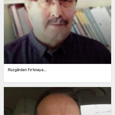
Rüzgârdan Fırtınaya…