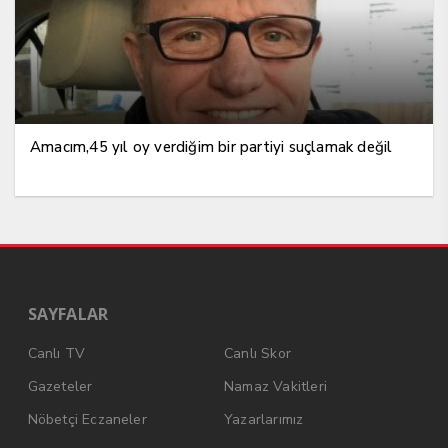
Amacım,45 yıl oy verdiğim bir partiyi suçlamak değil
SAYFALAR
Canlı TV
Canlı Skor
Gazeteler
Namaz Vakitleri
Nöbetçi Eczaneler
Yazarlarımız