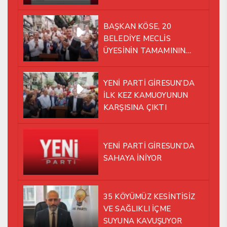
BAŞKAN KÖSE, 20
BELEDİYE MECLİS
ÜYESİNİN TAMAMININ
YENİ PARTİ ÇATISI
ALTINDA AYNI YOLDA
YENİ PARTİ GİRESUN’DA
YÜRÜMEYE KARAR VERDİK
İLK KEZ KAMUOYUNUN
KARŞISINA ÇIKTI
YENİ PARTİ GİRESUN’DA
SAHAYA İNİYOR
35 KÖYÜMÜZ KESİNTİSİZ
VE SAĞLIKLI İÇME
SUYUNA KAVUŞUYOR