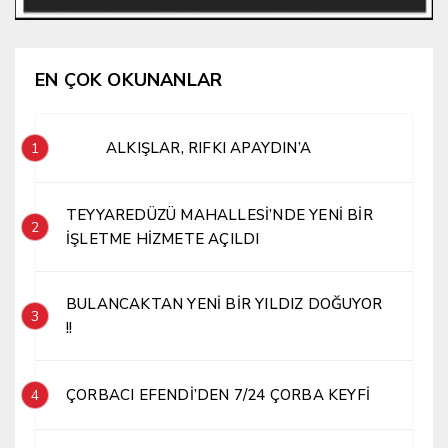
EN ÇOK OKUNANLAR
ALKIŞLAR, RIFKI APAYDIN’A
1
TEYYAREDÜZÜ MAHALLESİ’NDE YENİ BİR
2
İŞLETME HİZMETE AÇILDI
BULANCAKTAN YENİ BİR YILDIZ DOĞUYOR
3
!!
ÇORBACI EFENDİ’DEN 7/24 ÇORBA KEYFİ
4