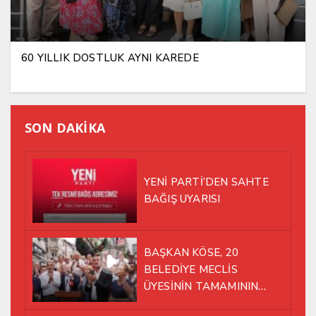
60 YILLIK DOSTLUK AYNI KAREDE
SON DAKİKA
YENİ PARTİ’DEN SAHTE
BAĞIŞ UYARISI
BAŞKAN KÖSE, 20
BELEDİYE MECLİS
ÜYESİNİN TAMAMININ
YENİ PARTİ ÇATISI