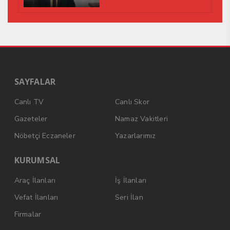
SAYFALAR
Canlı TV
Canlı Skor
Gazeteler
Namaz Vakitleri
Nöbetçi Eczaneler
Yazarlarımız
KURUMSAL
Araç İlanları
İş İlanları
Vefat İlanları
Seri İlan
Firmalar