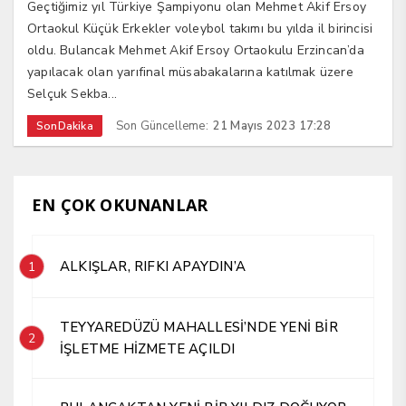
Geçtiğimiz yıl Türkiye Şampiyonu olan Mehmet Akif Ersoy
Ortaokul Küçük Erkekler voleybol takımı bu yılda il birincisi
oldu. Bulancak Mehmet Akif Ersoy Ortaokulu Erzincan’da
yapılacak olan yarıfinal müsabakalarına katılmak üzere
Selçuk Sekba...
Son Güncelleme:
21 Mayıs 2023 17:28
SonDakika
EN ÇOK OKUNANLAR
ALKIŞLAR, RIFKI APAYDIN’A
1
TEYYAREDÜZÜ MAHALLESİ’NDE YENİ BİR
2
İŞLETME HİZMETE AÇILDI