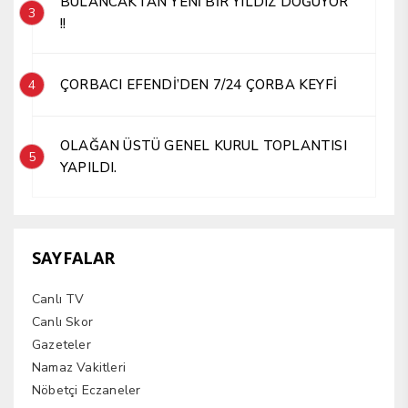
BULANCAKTAN YENİ BİR YILDIZ DOĞUYOR
3
!!
ÇORBACI EFENDİ’DEN 7/24 ÇORBA KEYFİ
4
OLAĞAN ÜSTÜ GENEL KURUL TOPLANTISI
5
YAPILDI.
SAYFALAR
Canlı TV
Canlı Skor
Gazeteler
Namaz Vakitleri
Nöbetçi Eczaneler