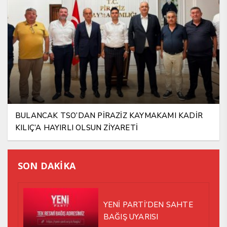
BULANCAK TSO’DAN PİRAZİZ KAYMAKAMI KADİR
KILIÇ’A HAYIRLI OLSUN ZİYARETİ
SON DAKİKA
YENİ PARTİ’DEN SAHTE
BAĞIŞ UYARISI