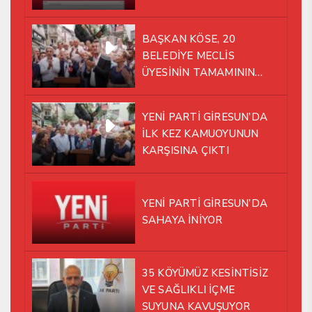
BAŞKAN KÖSE, 20
BELEDİYE MECLİS
ÜYESİNİN TAMAMININ
YENİ PARTİ ÇATISI
ALTINDA AYNI YOLDA
YENİ PARTİ GİRESUN’DA
YÜRÜMEYE KARAR VERDİK
İLK KEZ KAMUOYUNUN
KARŞISINA ÇIKTI
YENİ PARTİ GİRESUN’DA
SAHAYA İNİYOR
35 KÖYÜMÜZ KESİNTİSİZ
VE SAĞLIKLI İÇME
SUYUNA KAVUŞUYOR