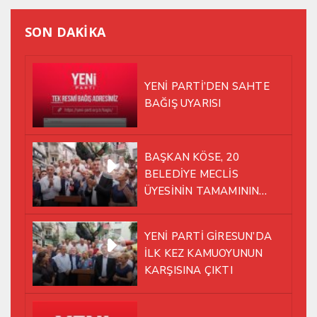
SON DAKİKA
YENİ PARTİ’DEN SAHTE
BAĞIŞ UYARISI
BAŞKAN KÖSE, 20
BELEDİYE MECLİS
ÜYESİNİN TAMAMININ
YENİ PARTİ ÇATISI
ALTINDA AYNI YOLDA
YENİ PARTİ GİRESUN’DA
YÜRÜMEYE KARAR VERDİK
İLK KEZ KAMUOYUNUN
KARŞISINA ÇIKTI