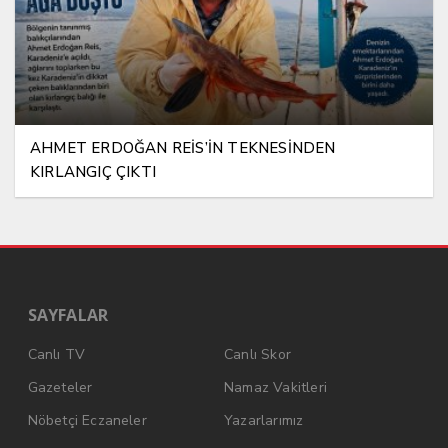
AHMET ERDOĞAN REİS’İN TEKNESİNDEN
KIRLANGIÇ ÇIKTI
SAYFALAR
Canlı TV
Canlı Skor
Gazeteler
Namaz Vakitleri
Nöbetçi Eczaneler
Yazarlarımız