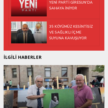
YENİ PARTİ GİRESUN’DA
SAHAYA İNİYOR
35 KÖYÜMÜZ KESİNTİSİZ
VE SAĞLIKLI İÇME
SUYUNA KAVUŞUYOR
İLGİLİ HABERLER