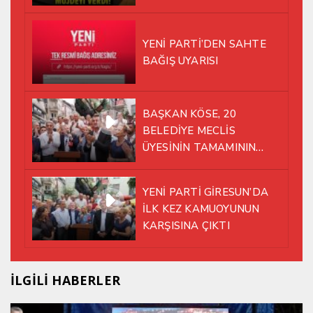
İSTASYONU SORUNUNA EL
ATTI!
YENİ PARTİ’DEN SAHTE
BAĞIŞ UYARISI
BAŞKAN KÖSE, 20
BELEDİYE MECLİS
ÜYESİNİN TAMAMININ
YENİ PARTİ ÇATISI
ALTINDA AYNI YOLDA
YENİ PARTİ GİRESUN’DA
YÜRÜMEYE KARAR VERDİK
İLK KEZ KAMUOYUNUN
KARŞISINA ÇIKTI
İLGİLİ HABERLER