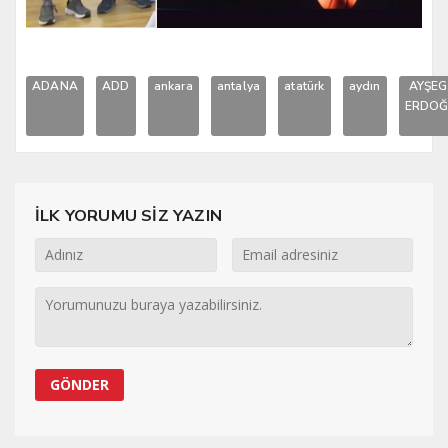
ADANA
ADD
ankara
antalya
atatürk
aydın
AYŞEG
ERDO
İLK YORUMU SİZ YAZIN