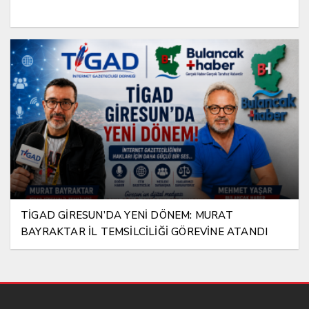
TİGAD GİRESUN’DA YENİ DÖNEM: MURAT
BAYRAKTAR İL TEMSİLCİLİĞİ GÖREVİNE ATANDI