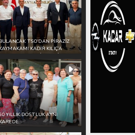
BULANCAK TSO’DAN PİRAZİZ
KAYMAKAMI KADİR KILIÇ’A
HAYIRLI OLSUN ZİYARETİ
60 YILLIK DOSTLUK AYNI
KAREDE