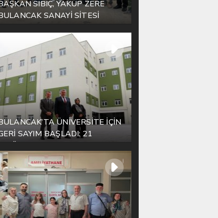
BAŞKAN SIBIÇ, YAKUP ZERE
BULANCAK SANAYİ SİTESİ
ESNAFIYLA AYNI SOFRADA
BULUŞTU
BULANCAK’TA ÜNİVERSİTE İÇİN
GERİ SAYIM BAŞLADI: 21
EYLÜL’DE KAPILAR AÇILIYOR