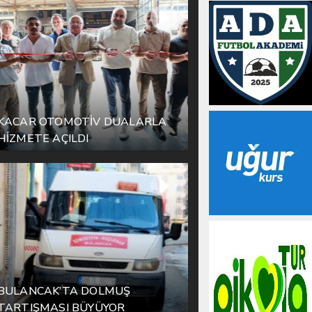
KACAR OTOMOTİV DUALARLA
HİZMETE AÇILDI
BULANCAK’TA DOLMUŞ
TARTIŞMASI BÜYÜYOR