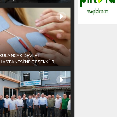
BULANCAK DEVLET
HASTANESİ’NE TEŞEKKÜR,
YETKİLİLERE ÇAĞRI