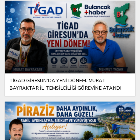
TİGAD GİRESUN’DA YENİ DÖNEM: MURAT
BAYRAKTAR İL TEMSİLCİLİĞİ GÖREVİNE ATANDI