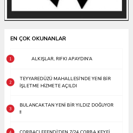
EN ÇOK OKUNANLAR
ALKIŞLAR, RIFKI APAYDIN’A
1
TEYYAREDÜZÜ MAHALLESİ’NDE YENİ BİR
2
İŞLETME HİZMETE AÇILDI
BULANCAKTAN YENİ BİR YILDIZ DOĞUYOR
3
!!
ÇORBACI EFENDİ’DEN 7/24 ÇORBA KEYFİ
4