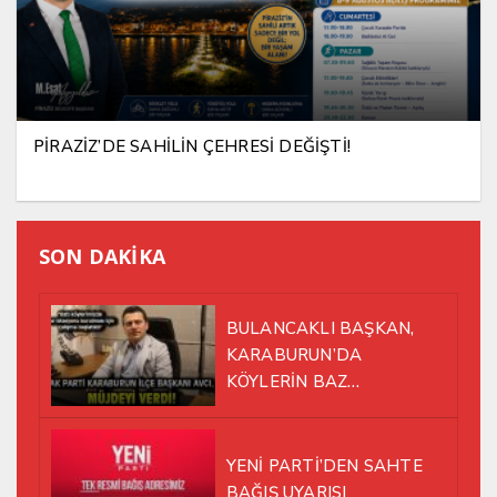
PİRAZİZ’DE SAHİLİN ÇEHRESİ DEĞİŞTİ!
SON DAKİKA
BULANCAKLI BAŞKAN,
KARABURUN’DA
KÖYLERİN BAZ
İSTASYONU SORUNUNA EL
ATTI!
YENİ PARTİ’DEN SAHTE
BAĞIŞ UYARISI