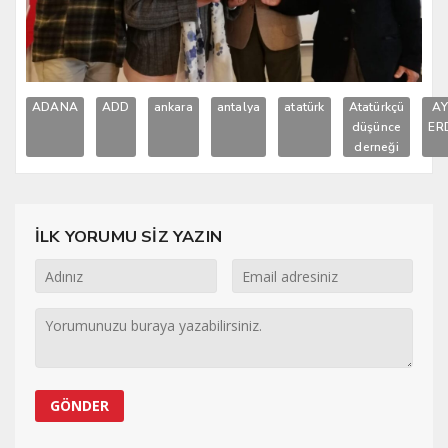
ADANA
ADD
ankara
antalya
atatürk
Atatürkçü
AY
düşünce
ER
derneği
İLK YORUMU SİZ YAZIN