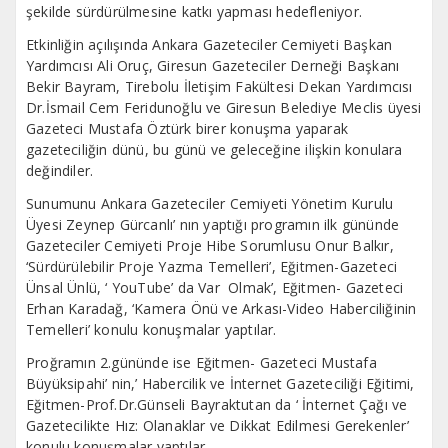
şekilde sürdürülmesine katkı yapması hedefleniyor.
Etkinliğin açılışında Ankara Gazeteciler Cemiyeti Başkan
Yardımcısı Ali Oruç, Giresun Gazeteciler Derneği Başkanı
Bekir Bayram, Tirebolu İletişim Fakültesi Dekan Yardımcısı
Dr.İsmail Cem Feridunoğlu ve Giresun Belediye Meclis üyesi
Gazeteci Mustafa Öztürk birer konuşma yaparak
gazeteciliğin dünü, bu günü ve geleceğine ilişkin konulara
değindiler.
Sunumunu Ankara Gazeteciler Cemiyeti Yönetim Kurulu
Üyesi Zeynep Gürcanlı’ nın yaptığı programın ilk gününde
Gazeteciler Cemiyeti Proje Hibe Sorumlusu Onur Balkır,
‘Sürdürülebilir Proje Yazma Temelleri’, Eğitmen-Gazeteci
Ünsal Ünlü, ‘ YouTube’ da Var Olmak’, Eğitmen- Gazeteci
Erhan Karadağ, ‘Kamera Önü ve Arkası-Video Haberciliğinin
Temelleri’ konulu konuşmalar yaptılar.
Proğramın 2.gününde ise Eğitmen- Gazeteci Mustafa
Büyüksipahi’ nin,’ Habercilik ve İnternet Gazeteciliği Eğitimi,
Eğitmen-Prof.Dr.Günseli Bayraktutan da ‘ İnternet Çağı ve
Gazetecilikte Hız: Olanaklar ve Dikkat Edilmesi Gerekenler’
konulu konuşmalar yaptılar.