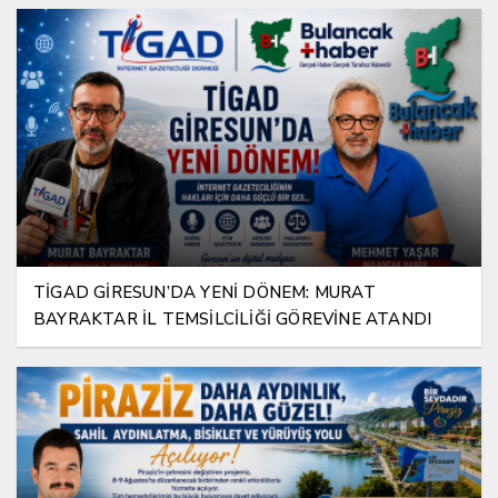
TİGAD GİRESUN’DA YENİ DÖNEM: MURAT
BAYRAKTAR İL TEMSİLCİLİĞİ GÖREVİNE ATANDI