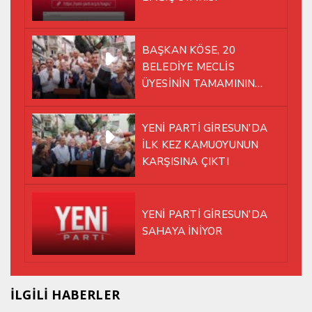
BAŞKAN KÖSE, 20
BELEDİYE MECLİS
ÜYESİNİN TAMAMININ
YENİ PARTİ ÇATISI
ALTINDA AYNI YOLDA
YENİ PARTİ GİRESUN’DA
YÜRÜMEYE KARAR VERDİK
İLK KEZ KAMUOYUNUN
KARŞISINA ÇIKTI
YENİ PARTİ GİRESUN’DA
SAHAYA İNİYOR
İLGİLİ HABERLER