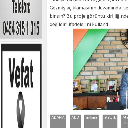
Gezmiş açıklamasının devamında ise 
binsin? Bu proje görüntü kirliliğind
değildir” ifadelerini kullandı.
ADANA
ADD
ankara
atatürk
Ata
dü