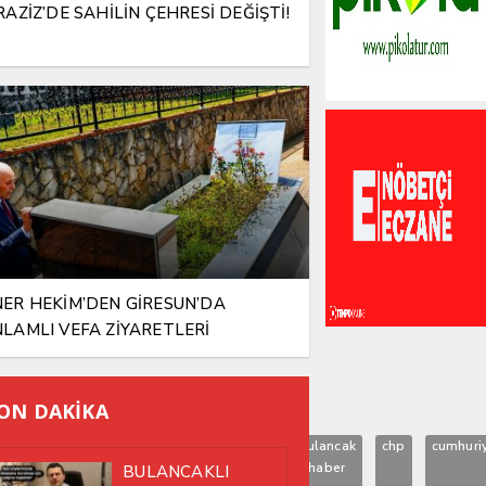
RAZİZ’DE SAHİLİN ÇEHRESİ DEĞİŞTİ!
ER HEKİM’DEN GİRESUN’DA
LAMLI VEFA ZİYARETLERİ
ON DAKİKA
asri
bayram
belediye
bulancak
bulancak
chp
cumhuri
ürsoy
başkanı
haber
BULANCAKLI