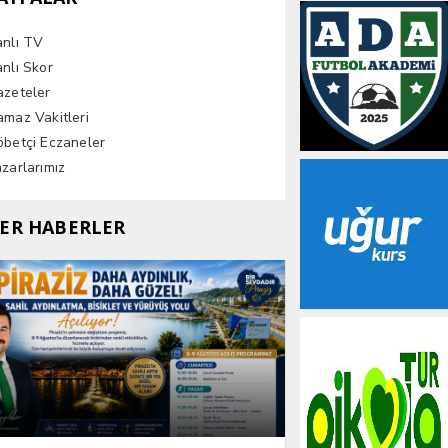
anlı TV
nlı Skor
azeteler
maz Vakitleri
betçi Eczaneler
zarlarımız
ER HABERLER