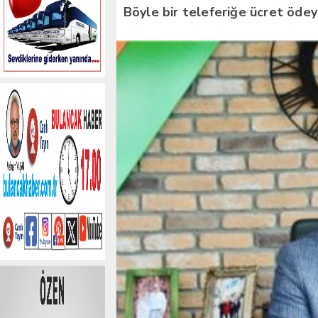
Böyle bir teleferiğe ücret ödey