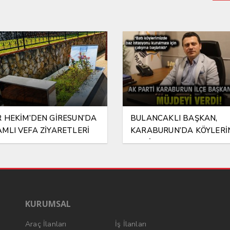
 HEKİM’DEN GİRESUN’DA
BULANCAKLI BAŞKAN,
MLI VEFA ZİYARETLERİ
KARABURUN’DA KÖYLERİ
BAZ İSTASYONU SORUNU
ATTI!
KURUMSAL
Araç İlanları
İş İlanları