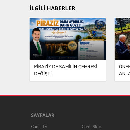
İLGİLİ HABERLER
PİRAZİZ’DE SAHİLİN ÇEHRESİ
ÖNER
DEĞİŞTİ!
ANLA
SAYFALAR
Canlı TV
Canlı Skor