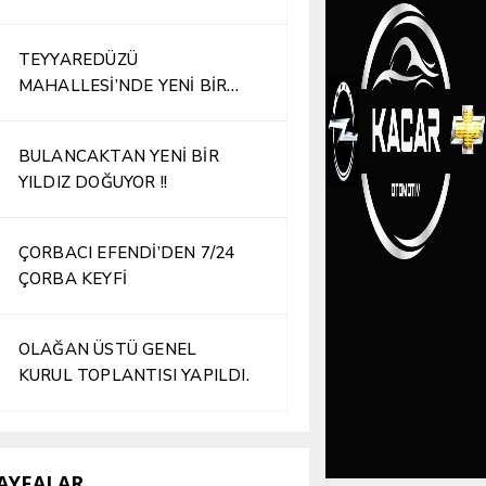
TEYYAREDÜZÜ
MAHALLESİ’NDE YENİ BİR
İŞLETME HİZMETE AÇILDI
BULANCAKTAN YENİ BİR
YILDIZ DOĞUYOR !!
ÇORBACI EFENDİ’DEN 7/24
ÇORBA KEYFİ
OLAĞAN ÜSTÜ GENEL
KURUL TOPLANTISI YAPILDI.
AYFALAR