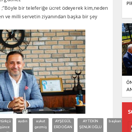
Pİ
;”Böyle bir teleferiğe ücret ödeyerek kim,neden
en ve milli servetin ziyanından başka bir şey
ÖN
AN
S
türkçü
aydın
aykut
AYŞEGÜL
AYTEKİN
başkan
B
şünce
gezmiş
ERDOĞAN
ŞENLİKOĞLU
G