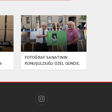
FOTOĞRAF SANATININ
N
KONUŞULDUĞU ÖZEL GÜNDE,
NA EL
ANLAMLI BİR VEFA