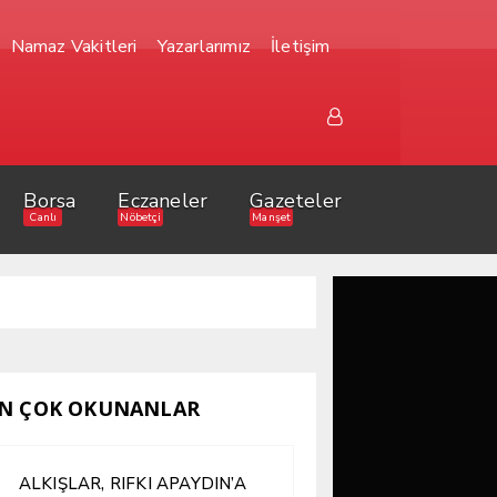
Namaz Vakitleri
Yazarlarımız
İletişim
Borsa
Eczaneler
Gazeteler
Canlı
Nöbetçi
Manşet
N ÇOK OKUNANLAR
ALKIŞLAR, RIFKI APAYDIN’A