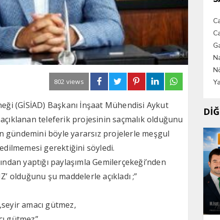
C
Ca
G
Na
Nö
802 views
Ya
rneği (GİSİAD) Başkanı İnşaat Mühendisi Aykut
DİĞ
 açıklanan teleferik projesinin saçmalık olduğunu
hrin gündemini böyle yararsız projelerle meşgul
 edilmemesi gerektiğini söyledi.
ndan yaptığı paylaşımla Gemilerçekeği’nden
IZ’ olduğunu şu maddelerle açıkladı ;”
,seyir amacı gütmez,
cı gütmez”