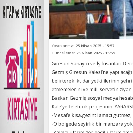
Yayınlanma:
25 Nisan 2025 - 15:57
Güncelleme:
25 Nisan 2025 - 15:59
Giresun Sanayici ve İş İnsanları De
Gezmiş Giresun Kalesi’ne yapılacağı
belirterek iktidar yetkililerinin şe
etmemelerini ve milli servetin ziyan
Başkan Gezmiş sosyal medya hesabı
Kale’ye teleferik projesinin ‘YARARS
-Mesafe kısa,gezinti amacı gütmez,
-O bölgede seyirlik bir manzara yok
-Kaleye ulaşım zor değil,ulaşım ama