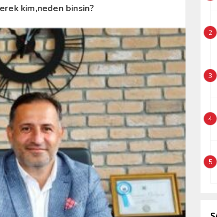
erek kim,neden binsin?
2
3
4
5
S