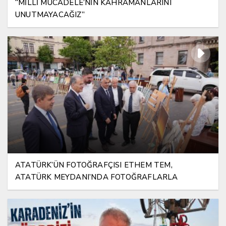
“MİLLİ MÜCADELE’NİN KAHRAMANLARINI
UNUTMAYACAĞIZ”
ATATÜRK’ÜN FOTOĞRAFÇISI ETHEM TEM,
ATATÜRK MEYDANI’NDA FOTOĞRAFLARLA
YAŞATILIYOR