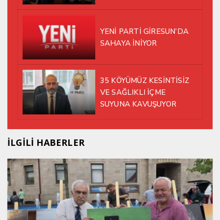
YENİ PARTİ GİRESUN’DA
SAHAYA İNİYOR
35 KÖYÜMÜZ KESİNTİSİZ
VE SAĞLIKLI İÇME
SUYUNA KAVUŞUYOR
İLGİLİ HABERLER