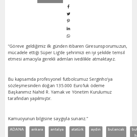
“Göreve geldiğimiz ilk günden itibaren Giresunsporumuzun,
mücadele ettiği Süper Lig’de şehrimizi en iyi şekilde temsil
etmesi amacıyla gerekli adımları ivedilikle atmaktayız.
Bu kapsamda profesyonel futbolcumuz Serginho’ya
sözleşmesinden doğan 135.000 Euro’luk ödeme
Başkanımız Nahid R. Yamak ve Yönetim Kurulumuz
tarafından yapılmıştır.
Kamuoyunun bilgisine saygıyla sunarız.”
ADANA
ankara
antalya
atatürk
aydın
bulancak
bu
h