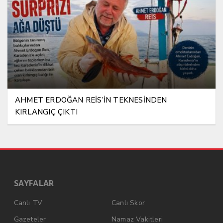
AHMET ERDOĞAN REİS’İN TEKNESİNDEN
KIRLANGIÇ ÇIKTI
SAYFALAR
Canlı TV
Canlı Skor
Gazeteler
Namaz Vakitleri