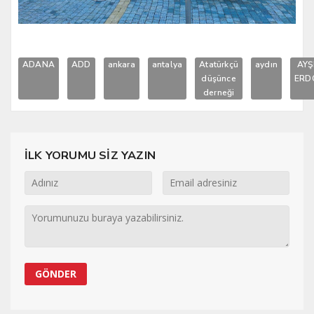
ADANA
ADD
ankara
antalya
Atatürkçü
aydın
AYŞ
düşünce
ERD
derneği
İLK YORUMU SİZ YAZIN