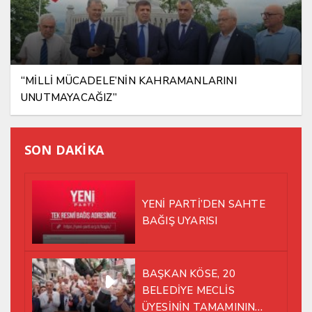
“MİLLİ MÜCADELE’NİN KAHRAMANLARINI
UNUTMAYACAĞIZ”
SON DAKİKA
YENİ PARTİ’DEN SAHTE
BAĞIŞ UYARISI
BAŞKAN KÖSE, 20
BELEDİYE MECLİS
ÜYESİNİN TAMAMININ