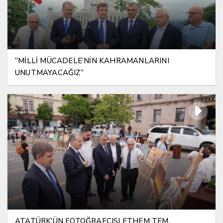
“MİLLİ MÜCADELE’NİN KAHRAMANLARINI
UNUTMAYACAĞIZ”
ATATÜRK’ÜN FOTOĞRAFÇISI ETHEM TEM,