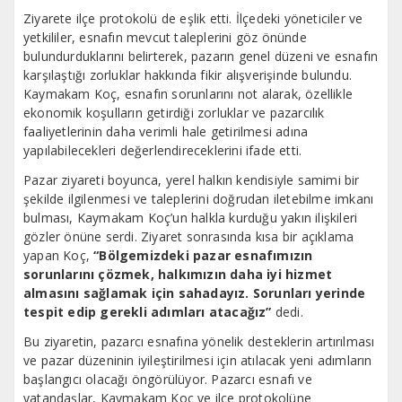
Ziyarete ilçe protokolü de eşlik etti. İlçedeki yöneticiler ve
yetkililer, esnafın mevcut taleplerini göz önünde
bulundurduklarını belirterek, pazarın genel düzeni ve esnafın
karşılaştığı zorluklar hakkında fikir alışverişinde bulundu.
Kaymakam Koç, esnafın sorunlarını not alarak, özellikle
ekonomik koşulların getirdiği zorluklar ve pazarcılık
faaliyetlerinin daha verimli hale getirilmesi adına
yapılabilecekleri değerlendireceklerini ifade etti.
Pazar ziyareti boyunca, yerel halkın kendisiyle samimi bir
şekilde ilgilenmesi ve taleplerini doğrudan iletebilme imkanı
bulması, Kaymakam Koç’un halkla kurduğu yakın ilişkileri
gözler önüne serdi. Ziyaret sonrasında kısa bir açıklama
yapan Koç,
“Bölgemizdeki pazar esnafımızın
sorunlarını çözmek, halkımızın daha iyi hizmet
almasını sağlamak için sahadayız. Sorunları yerinde
tespit edip gerekli adımları atacağız”
dedi.
Bu ziyaretin, pazarcı esnafına yönelik desteklerin artırılması
ve pazar düzeninin iyileştirilmesi için atılacak yeni adımların
başlangıcı olacağı öngörülüyor. Pazarcı esnafı ve
vatandaşlar, Kaymakam Koç ve ilçe protokolüne