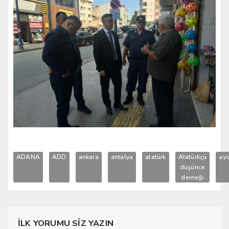
ADANA
ADD
ankara
antalya
atatürk
Atatürkçü
ayd
düşünce
derneği
İLK YORUMU SİZ YAZIN