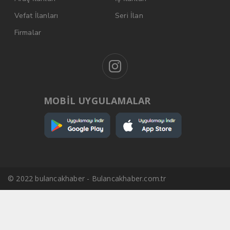
Vefat İlanları
Seri İlan
Firmalar
MOBİL UYGULAMALAR
© 2022 bulancakhaber - Bulancakhaber.com.tr