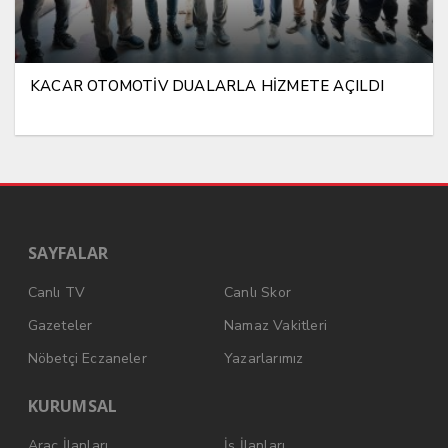
KACAR OTOMOTİV DUALARLA HİZMETE AÇILDI
SAYFALAR
Canlı TV
Canlı Skor
Gazeteler
Namaz Vakitleri
Nöbetçi Eczaneler
Yazarlarımız
KURUMSAL
Araç İlanları
İş İlanları