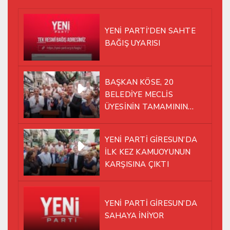
YENİ PARTİ’DEN SAHTE
BAĞIŞ UYARISI
BAŞKAN KÖSE, 20
BELEDİYE MECLİS
ÜYESİNİN TAMAMININ
YENİ PARTİ ÇATISI
ALTINDA AYNI YOLDA
YENİ PARTİ GİRESUN’DA
YÜRÜMEYE KARAR VERDİK
İLK KEZ KAMUOYUNUN
KARŞISINA ÇIKTI
YENİ PARTİ GİRESUN’DA
SAHAYA İNİYOR