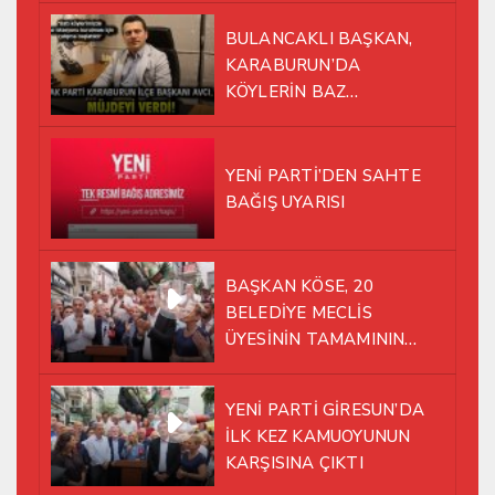
BULANCAKLI BAŞKAN,
KARABURUN’DA
KÖYLERİN BAZ
İSTASYONU SORUNUNA EL
ATTI!
YENİ PARTİ’DEN SAHTE
BAĞIŞ UYARISI
BAŞKAN KÖSE, 20
BELEDİYE MECLİS
ÜYESİNİN TAMAMININ
YENİ PARTİ ÇATISI
ALTINDA AYNI YOLDA
YENİ PARTİ GİRESUN’DA
YÜRÜMEYE KARAR VERDİK
İLK KEZ KAMUOYUNUN
KARŞISINA ÇIKTI