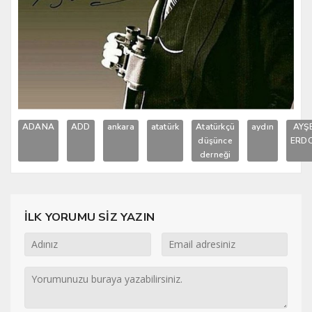
ADANA
ADD
ankara
atatürk
Atatürkçü
aydın
AYŞ
düşünce
ERD
derneği
İLK YORUMU SİZ YAZIN