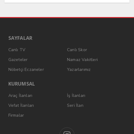
SAYFALAR
Canlı TV
Canlı Skor
Gazeteler
Namaz Vakitleri
Nöbetçi Eczaneler
Yazarlarımız
KURUMSAL
Araç İlanları
İş İlanları
Vefat İlanları
Seri İlan
Firmalar