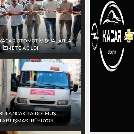
KACAR OTOMOTİV DUALARLA
HİZMETE AÇILDI
BULANCAK’TA DOLMUŞ
TARTIŞMASI BÜYÜYOR