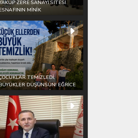
YAKUP ZERE SANAYİ SİTESİ
ESNAFININ MİNİK
KAHRAMANINDAN CESARET
DERSİ
ÇOCUKLAR TEMİZLEDİ,
BÜYÜKLER DÜŞÜNSÜN! EĞRİCE
HALK PLAJI’NDAN TÜM
TÜRKİYE’YE ÖRNEK MESAJ