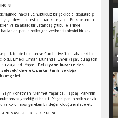
INSIN!
rliğinde, haksız ve hukuksuz bir şekilde el değiştirdiği
lediyeye devredilmesi için harekete geçti. Bu kapsamda,
lcileri ve kalabalık bir vatandaş grubu, ellerinde
katılanlar, parkın halka geri verilmesi talebini bir kez
ise park içinde bulunan ve Cumhuriyet’ten daha eski bir
ağacı oldu. Emekli Orman Mühendisi Enver Yaşar, bu ağacın
unu vurguladı. Yaşar,
“Belki yarın burası elden
 gelecek” diyerek, parkın tarihi ve doğal
kkat çekti.
M
el Yayın Yönetmeni Mehmet Yaşar da, Taşbaşı Parkı’nın
ulmaması gerektiğini belirtti. Yaşar, parkın halkın ortak
nu ve korunması gereken bir değer olduğunu ifade etti.
KTARILMASI GEREKEN BİR MİRAS