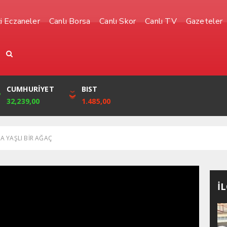
i Eczaneler
Canlı Borsa
Canlı Skor
Canlı TV
Gazeteler
YEN
CUMHURİYET
FRANK
BIST
0,0010
32,239,00
51,5910
1.485,00
 YAŞLI BİR AĞAÇ
İ