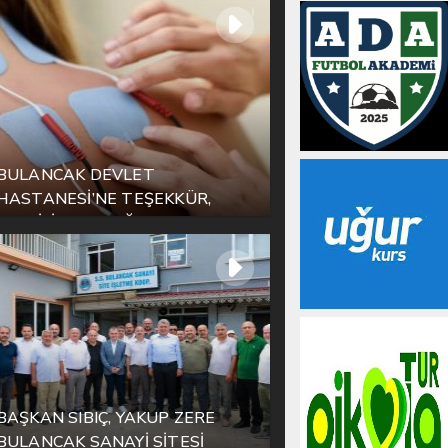
BULANCAK DEVLET
HASTANESİ’NE TEŞEKKÜR,
YETKİLİLERE ÇAĞRI
BAŞKAN SIBIÇ, YAKUP ZERE
BULANCAK SANAYİ SİTESİ