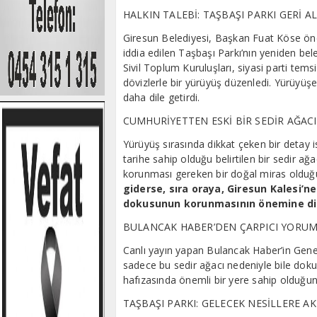
HALKIN TALEBİ: TAŞBAŞI PARKI GERİ AL
Giresun Belediyesi, Başkan Fuat Köse önde
iddia edilen Taşbaşı Parkı’nın yeniden be
Sivil Toplum Kuruluşları, siyasi parti temsi
dövizlerle bir yürüyüş düzenledi. Yürüyüşe 
daha dile getirdi.
CUMHURİYETTEN ESKİ BİR SEDİR AĞACI
Yürüyüş sırasında dikkat çeken bir detay 
tarihe sahip olduğu belirtilen bir sedir 
korunması gereken bir doğal miras olduğ
giderse, sıra oraya, Giresun Kalesi’ne
dokusunun korunmasının önemine di
BULANCAK HABER’DEN ÇARPICI YORU
Canlı yayın yapan Bulancak Haber’in Gen
sadece bu sedir ağacı nedeniyle bile dokun
hafızasında önemli bir yere sahip olduğu
TAŞBAŞI PARKI: GELECEK NESİLLERE A