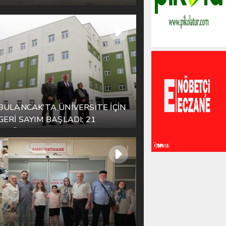
ESNAFIYLA AYNI SOFRADA
BULUŞTU
BULANCAK’TA ÜNİVERSİTE İÇİN
GERİ SAYIM BAŞLADI: 21
EYLÜL’DE KAPILAR AÇILIYOR