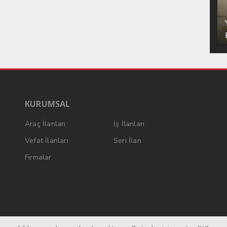
KURUMSAL
Araç İlanları
İş İlanları
Vefat İlanları
Seri İlan
Firmalar