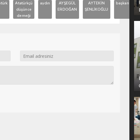
atürk
Atatürkçü
aydın
AYŞEGÜL
AYTEKİN
başkan
düşünce
ERDOĞAN
ŞENLİKOĞLU
G
derneği