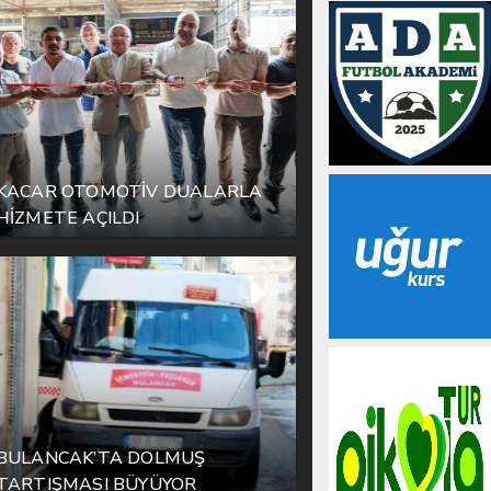
KACAR OTOMOTİV DUALARLA
HİZMETE AÇILDI
BULANCAK’TA DOLMUŞ
TARTIŞMASI BÜYÜYOR