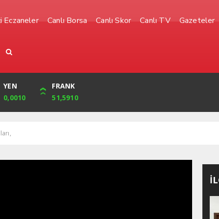
i Eczaneler
Canlı Borsa
Canlı Skor
Canlı TV
Gazeteler
YEN
CUMHURİYET
FRANK
BIST
0,0010
32,239,00
51,5910
1.485,00
arı,
İ