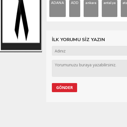
ADANA
ADD
ankara
antalya
at
İLK YORUMU SİZ YAZIN