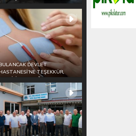
BULANCAK DEVLET
HASTANESİ’NE TEŞEKKÜR,
YETKİLİLERE ÇAĞRI