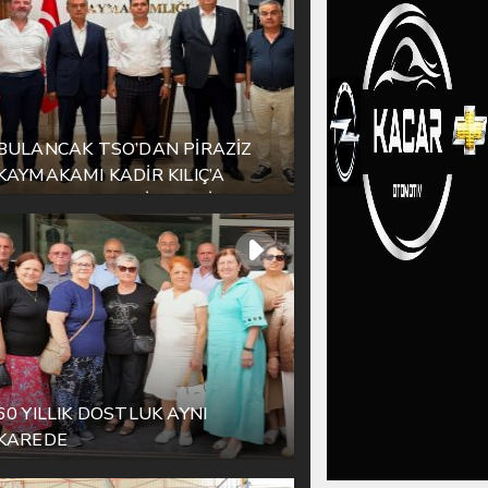
BULANCAK TSO’DAN PİRAZİZ
KAYMAKAMI KADİR KILIÇ’A
HAYIRLI OLSUN ZİYARETİ
60 YILLIK DOSTLUK AYNI
KAREDE