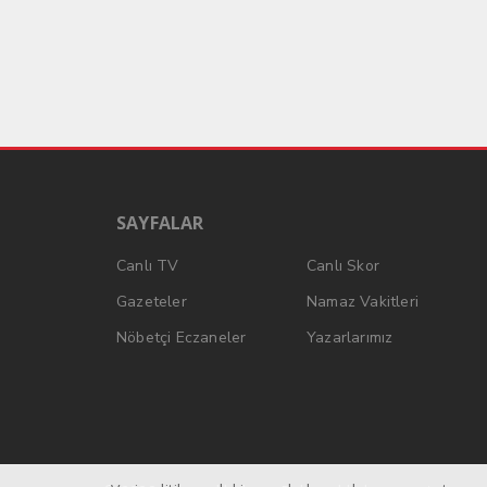
SAYFALAR
Canlı TV
Canlı Skor
Gazeteler
Namaz Vakitleri
Nöbetçi Eczaneler
Yazarlarımız