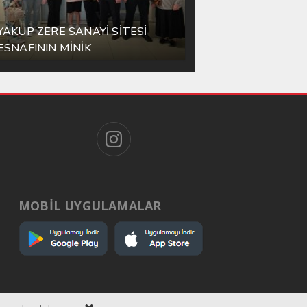
YAKUP ZERE SANAYİ SİTESİ
ESNAFININ MİNİK
KAHRAMANINDAN CESARET
DERSİ
MOBİL UYGULAMALAR