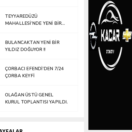
TEYYAREDÜZÜ
MAHALLESİ’NDE YENİ BİR
İŞLETME HİZMETE AÇILDI
BULANCAKTAN YENİ BİR
YILDIZ DOĞUYOR !!
ÇORBACI EFENDİ’DEN 7/24
ÇORBA KEYFİ
OLAĞAN ÜSTÜ GENEL
KURUL TOPLANTISI YAPILDI.
AYFALAR