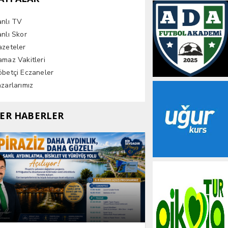
anlı TV
nlı Skor
azeteler
maz Vakitleri
betçi Eczaneler
zarlarımız
ER HABERLER