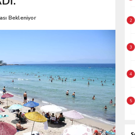
DI.
ası Bekleniyor
2
3
4
5
S