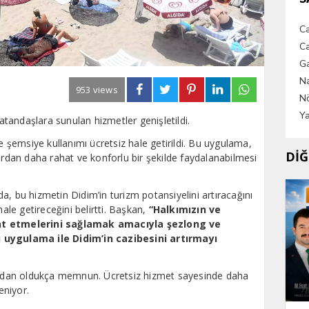
C
Ca
G
Na
953 views
Nö
Ya
vatandaşlara sunulan hizmetler genişletildi.
ve şemsiye kullanımı ücretsiz hale getirildi. Bu uygulama,
DİĞ
lardan daha rahat ve konforlu bir şekilde faydalanabilmesi
a, bu hizmetin Didim’in turizm potansiyelini artıracağını
hale getireceğini belirtti. Başkan,
“Halkımızın ve
hat etmelerini sağlamak amacıyla şezlong ve
u uygulama ile Didim’in cazibesini artırmayı
amadan oldukça memnun. Ücretsiz hizmet sayesinde daha
eniyor.