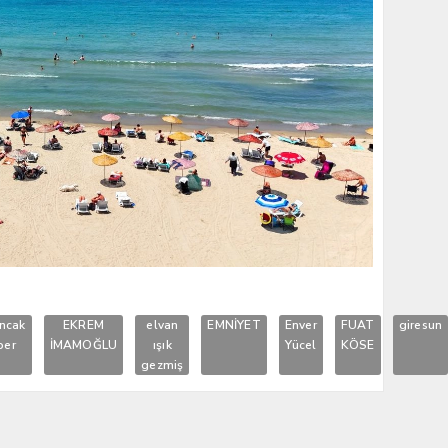
ncak
EKREM
elvan
EMNİYET
Enver
FUAT
giresun
ber
İMAMOĞLU
ışık
Yücel
KÖSE
gezmiş