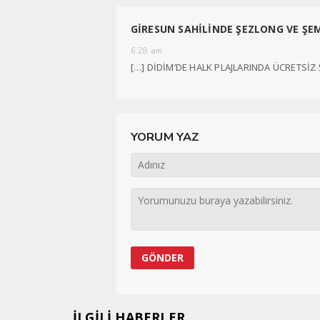
GİRESUN SAHİLİNDE ŞEZLONG VE ŞEM
6:28 am
[…] DİDİM’DE HALK PLAJLARINDA ÜCRETSİZ
YORUM YAZ
İLGİLİ HABERLER