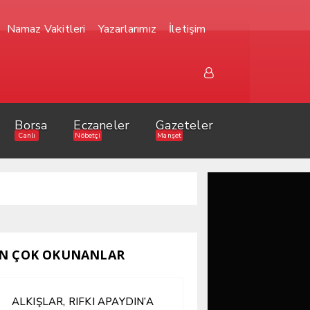
Namaz Vakitleri
Yazarlarımız
İletişim
Borsa
Eczaneler
Gazeteler
Canlı
Nöbetçi
Manşet
N ÇOK OKUNANLAR
ALKIŞLAR, RIFKI APAYDIN’A