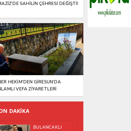
RAZİZ’DE SAHİLİN ÇEHRESİ DEĞİŞTİ!
ER HEKİM’DEN GİRESUN’DA
LAMLI VEFA ZİYARETLERİ
ON DAKİKA
BULANCAKLI