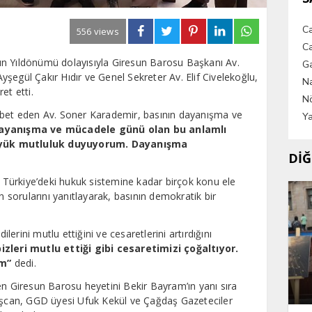
C
556 views
Ca
ın Yıldönümü dolayısıyla Giresun Barosu Başkanı Av.
G
şegül Çakır Hıdır ve Genel Sekreter Av. Elif Civelekoğlu,
Na
et etti.
Nö
hbet eden Av. Soner Karademir, basının dayanışma ve
Ya
dayanışma ve mücadele günü olan bu anlamlı
üyük mutluluk duyuyorum. Dayanışma
DİĞ
, Türkiye’deki hukuk sistemine kadar birçok konu ele
n sorularını yanıtlayarak, basının demokratik bir
rini mutlu ettiğini ve cesaretlerini artırdığını
zleri mutlu ettiği gibi cesaretimizi çoğaltıyor.
um”
dedi.
en Giresun Barosu heyetini Bekir Bayram’ın yanı sıra
 İşcan, GGD üyesi Ufuk Kekül ve Çağdaş Gazeteciler