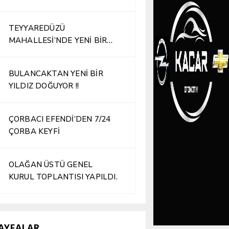
TEYYAREDÜZÜ
MAHALLESİ’NDE YENİ BİR
İŞLETME HİZMETE AÇILDI
BULANCAKTAN YENİ BİR
YILDIZ DOĞUYOR !!
ÇORBACI EFENDİ’DEN 7/24
ÇORBA KEYFİ
OLAĞAN ÜSTÜ GENEL
KURUL TOPLANTISI YAPILDI.
AYFALAR