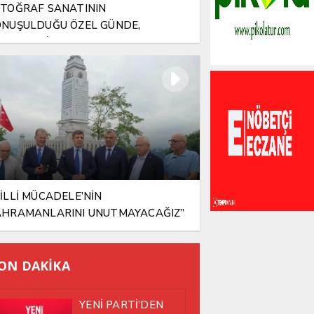
TOĞRAF SANATININ
NUŞULDUĞU ÖZEL GÜNDE,
LAMLI BİR VEFA
İLLİ MÜCADELE’NİN
AHRAMANLARINI UNUTMAYACAĞIZ”
ON DAKİKA
YENİ PARTİ’DEN