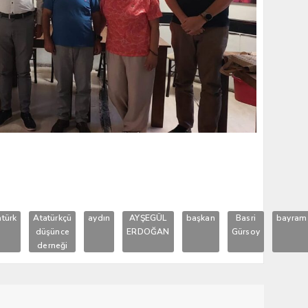
atürk
Atatürkçü
aydın
AYŞEGÜL
başkan
Basri
bayram
düşünce
ERDOĞAN
Gürsoy
derneği