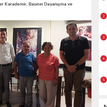
er Karademir, Basının Dayanışma ve
2
3
4
5
S