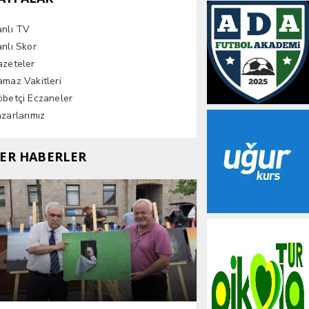
anlı TV
nlı Skor
azeteler
maz Vakitleri
betçi Eczaneler
zarlarımız
ER HABERLER