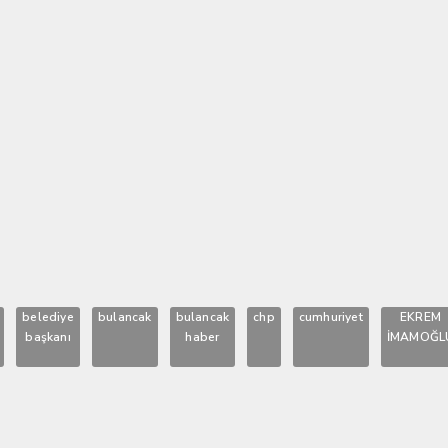
belediye
bulancak
bulancak
chp
cumhuriyet
EKREM
başkanı
haber
İMAMOĞL