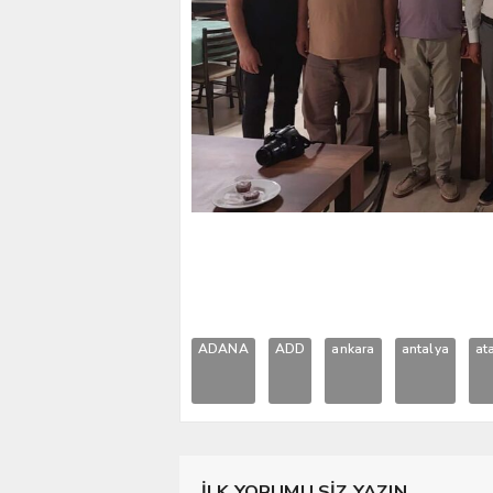
ADANA
ADD
ankara
antalya
at
İLK YORUMU SİZ YAZIN