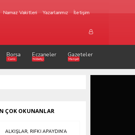
Namaz Vakitleri
Yazarlarımız
İletişim
Borsa
Eczaneler
Gazeteler
Canlı
Nöbetçi
Manşet
N ÇOK OKUNANLAR
ALKIŞLAR, RIFKI APAYDIN’A