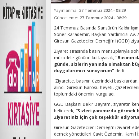
Yayınlanma:
27 Temmuz 2024 - 08:29
Güncelleme:
27 Temmuz 2024 - 08:29
24 Temmuz Basında Sansürün Kaldırılışın
Soner Karademir, Başkan Yardımcısı Av. Ay
Giresun Gazeteciler Derneği’ni (GGD) ziyar
Ziyaret sırasında basın mensuplarıyla so
mücadele gününü kutlayarak,
“Basının 
günde, sizlerin yanında olmaktan b
duygularımızı sunuyorum”
dedi.
Ziyarette, basının üzerindeki baskılardan
alındı. Giresun Barosu heyeti, gazetecileri
toplumdaki önemini vurguladı.
GGD Başkanı Bekir Bayram, ziyaretin kendile
belirterek,
“Sizleri yanımızda görmek bi
Ziyaretiniz için çok teşekkür ediyor
Giresun Gazeteciler Derneği’ni ziyaret ed
dernek yöneticileri Cavit Özdemir, Kamil