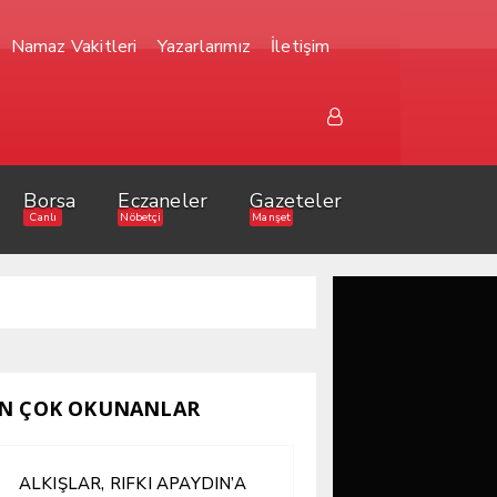
Namaz Vakitleri
Yazarlarımız
İletişim
Borsa
Eczaneler
Gazeteler
Canlı
Nöbetçi
Manşet
N ÇOK OKUNANLAR
ALKIŞLAR, RIFKI APAYDIN’A