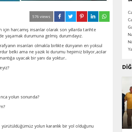
C
576 views
Ca
G
m için harcamış insanlar olarak son yıllarda tarihte
Na
çinde yaşamak durumuna gelmiş durumdayız.
Nö
afyanın insanları olmakla birlikte dünyanın en yoksul
Ya
dur belki ama ne yazık ki durumu hepimiz biliyor,acılar
mantığa uyacak bir yanı da yoktur..
DİĞ
eyiz?
 bunca yolun sonunda?
ım?
 yürütüldüğümüz yolun karanlık bir yol olduğunu