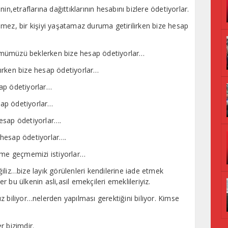
rinin,etraflarına dağıttıklarının hesabını bizlere ödetiyorlar.
eyemez, bir kişiyi yaşatamaz duruma getirilirken bize hesap
ölümümüzü beklerken bize hesap ödetiyorlar…
ırken bize hesap ödetiyorlar…
ap ödetiyorlar…
ap ödetiyorlar…
 hesap ödetiyorlar….
e hesap ödetiyorlar….
lüme geçmemizi istiyorlar…
iliz…bize layık görülenleri kendilerine iade etmek
 bu ülkenin asli,asil emekçileri emeklileriyiz.
 biliyor…nelerden yapılması gerektiğini biliyor. Kimse
r bizimdir.