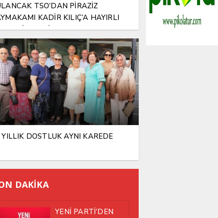
LANCAK TSO’DAN PİRAZİZ
YMAKAMI KADİR KILIÇ’A HAYIRLI
SUN ZİYARETİ
 YILLIK DOSTLUK AYNI KAREDE
ON DAKİKA
YENİ PARTİ’DEN