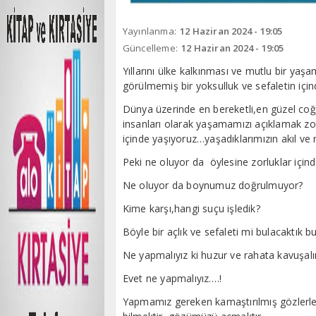
Yayınlanma:
12 Haziran 2024 - 19:05
Güncelleme:
12 Haziran 2024 - 19:05
Yıllarını ülke kalkınması ve mutlu bir yaşa
görülmemiş bir yoksulluk ve sefaletin i
Dünya üzerinde en bereketli,en güzel coğr
insanları olarak yaşamamızı açıklamak zor
içinde yaşıyoruz…yaşadıklarımızın akıl ve 
Peki ne oluyor da öylesine zorluklar içind
Ne oluyor da boynumuz doğrulmuyor?
Kime karşı,hangi suçu işledik?
Böyle bir açlık ve sefaleti mi bulacaktık
Ne yapmalıyız ki huzur ve rahata kavuşal
Evet ne yapmalıyız….!
Yapmamız gereken kamaştırılmış gözlerle