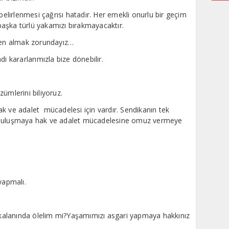
 belirlenmesi çağrısı hatadır. Her emekli onurlu bir geçim
 başka türlü yakamızı bırakmayacaktır.
nden almak zorundayız…
i kararlarımızla bize dönebilir.
ümlerini biliyoruz.
k ve adalet mücadelesi için vardır. Sendikanın tek
ında buluşmaya hak ve adalet mücadelesine omuz vermeye
yapmalı.
, kalanında ölelim mi?Yaşamımızı asgari yapmaya hakkınız