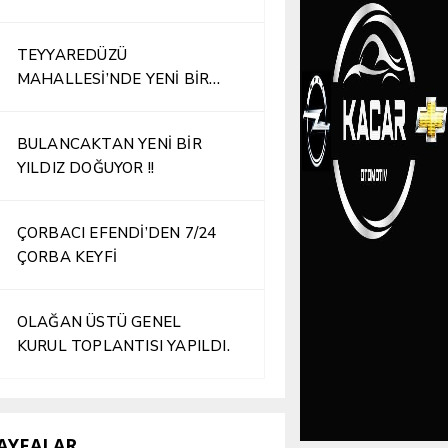
TEYYAREDÜZÜ
MAHALLESİ’NDE YENİ BİR
İŞLETME HİZMETE AÇILDI
BULANCAKTAN YENİ BİR
YILDIZ DOĞUYOR !!
ÇORBACI EFENDİ’DEN 7/24
ÇORBA KEYFİ
OLAĞAN ÜSTÜ GENEL
KURUL TOPLANTISI YAPILDI.
AYFALAR