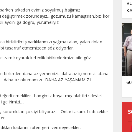
BU
yaparken arkadan evimiz soyulmuş,bağımız
KA
u değiştirmek zorundayız…gözümüzü kamaştıran,bizi kör
OL
klı aydınlığa doğru, yürümeliyiz.
ca biriktirilmiş varlıklarımızı yağma talan, yalan dolan
ibi tasarruf etmemizden söz ediyorlar.
ne zam koyarak kefenlik birikimlerimize bile göz
rken bizlerden daha az yememizi…daha az içmemizi…daha
ızı…daha az okumamızı…DAHA AZ YAŞAMAMIZI
60
 değerli emekliler…hangimiz boşaltmış olabiliriz devlet
i gelirimizi….
S
, sorumluları çok iyi biliyoruz…. Onlar tasarruf edecekler
er.
 aldıkları kadarını zaten geri vermeyecekler.