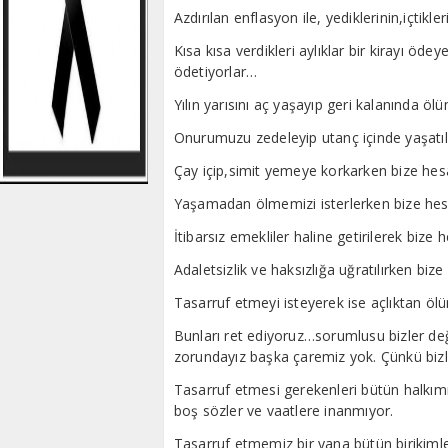
Azdırılan enflasyon ile, yediklerinin,içtikle
Kısa kısa verdikleri aylıklar bir kirayı öd
ödetiyorlar…
Yılın yarısını aç yaşayıp geri kalanında 
Onurumuzu zedeleyip utanç içinde yaşatıl
Çay içip,simit yemeye korkarken bize hes
Yaşamadan ölmemizi isterlerken bize hes
İtibarsız emekliler haline getirilerek bize
Adaletsizlik ve haksızlığa uğratılırken biz
Tasarruf etmeyi isteyerek ise açlıktan ö
Bunları ret ediyoruz…sorumlusu bizler değ
zorundayız başka çaremiz yok. Çünkü bizler
Tasarruf etmesi gerekenleri bütün halkımız
boş sözler ve vaatlere inanmıyor.
Tasarruf etmemiz bir yana bütün birikimle