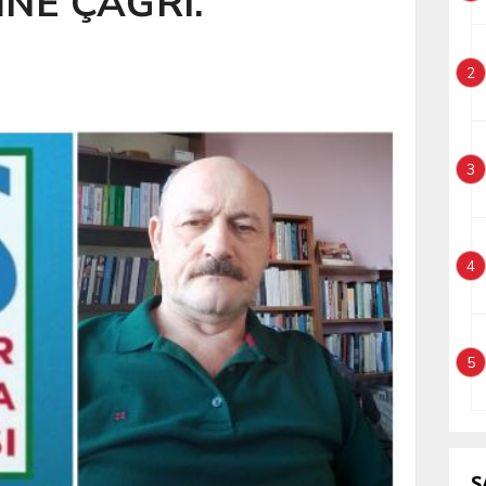
NE ÇAĞRI.
2
3
4
5
S