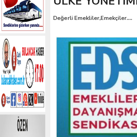
ÜLKE YÖNETİMİ
Değerli Emekliler,Emekçiler….