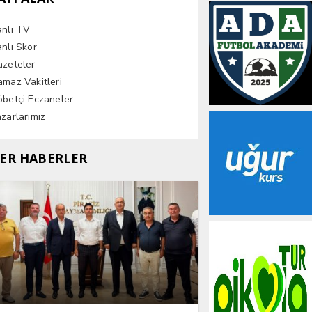
anlı TV
nlı Skor
azeteler
maz Vakitleri
betçi Eczaneler
zarlarımız
ER HABERLER