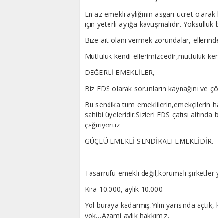
En az emekli aylığının asgari ücret olarak
için yeterli aylığa kavuşmalıdır. Yoksulluk
Bize ait olanı vermek zorundalar, elleri
Mutluluk kendi ellerimizdedir,mutluluk kend
DEĞERLİ EMEKLİLER,
Biz EDS olarak sorunların kaynağını ve çöz
Bu sendika tüm emeklilerin,emekçilerin ha
sahibi üyeleridir.Sizleri EDS çatısı alt
çağırıyoruz.
GÜÇLÜ EMEKLİ SENDİKALI EMEKLİDİR.
Tasarrufu emekli değil,korumalı şirketler 
Kira 10.000, aylık 10.000
Yol buraya kadarmış.Yılın yarısında açtık
yok…Azami aylık hakkımız.