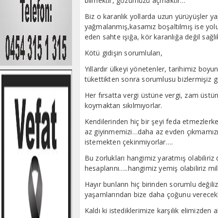
bilmektir, gözümüzü açmaktır…
Biz o karanlık yollarda uzun yürüyüşler 
yağmalanmış,kasamız boşaltılmış ise yol
eden sahte ışığa, kör karanlığa değil sağlı
Kötü gidişin sorumluları,
Yıllardır ülkeyi yönetenler, tarihimiz boyun
tükettikten sonra sorumlusu bizlermişiz g
Her fırsatta vergi üstüne vergi, zam üstü
koymaktan sıkılmıyorlar.
Kendilerinden hiç bir şeyi feda etmezle
az giyinmemizi…daha az evden çıkmam
istemekten çekinmiyorlar….
Bu zorlukları hangimiz yaratmış olabiliriz
hesaplarını…..hangimiz yemiş olabiliriz mill
Hayır bunların hiç birinden sorumlu değiliz
yaşamlarından bize daha çoğunu verecekl
Kaldı ki istediklerimize karşılık elimizden