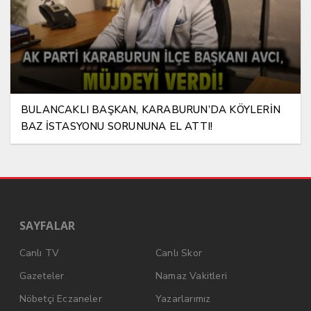
BULANCAKLI BAŞKAN, KARABURUN’DA KÖYLERİN
BAZ İSTASYONU SORUNUNA EL ATTI!
SAYFALAR
Canlı TV
Canlı Skor
Gazeteler
Namaz Vakitleri
Nöbetçi Eczaneler
Yazarlarımız