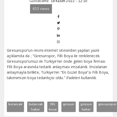
Güncelleme:
18 Kasım 2022 - 12:10
633 views
Giresunspor’un resmi internet sitesinden yapılan yazılı
açıklamda da ; “Giresunspor, Filli Boya ile renklenecek.
Giresunspor’umuz ile Türkiye’nin önde gelen boya firması
Filli Boya arasında tedarik anlaşması imzalandı. İmzalanan
anlaşmayla birlikte, Türkiye’nin “En Güzel Boya”sı Filli Boya,
takımımızın boya tedarikçisi oldu.” ifadeleri kullanıldı.
bulancak
bulancak
filli
giresun
giresun
giresunspor
haber
boya
haber