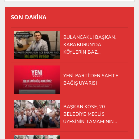
SON DAKİKA
BULANCAKLI BAŞKAN,
KARABURUN’DA
KÖYLERİN BAZ
İSTASYONU SORUNUNA EL
ATTI!
YENİ PARTİ’DEN SAHTE
BAĞIŞ UYARISI
BAŞKAN KÖSE, 20
BELEDİYE MECLİS
ÜYESİNİN TAMAMININ
YENİ PARTİ ÇATISI
ALTINDA AYNI YOLDA