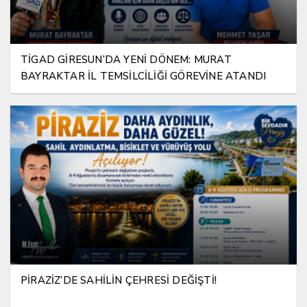
TİGAD GİRESUN’DA YENİ DÖNEM: MURAT
BAYRAKTAR İL TEMSİLCİLİĞİ GÖREVİNE ATANDI
PİRAZİZ’DE SAHİLİN ÇEHRESİ DEĞİŞTİ!