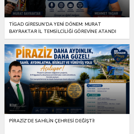
TİGAD GİRESUN’DA YENİ DÖNEM: MURAT
BAYRAKTAR İL TEMSİLCİLİĞİ GÖREVİNE ATANDI
PİRAZİZ’DE SAHİLİN ÇEHRESİ DEĞİŞTİ!