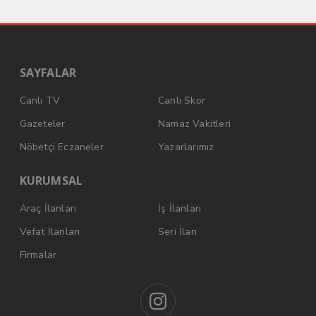
SAYFALAR
Canlı TV
Canlı Skor
Gazeteler
Namaz Vakitleri
Nöbetçi Eczaneler
Yazarlarımız
KURUMSAL
Araç İlanları
İş İlanları
Vefat İlanları
Seri İlan
Firmalar