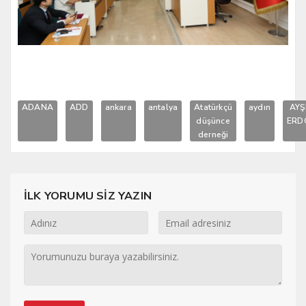
ADANA
ADD
ankara
antalya
Atatürkçü
aydın
AYŞ
düşünce
ERD
derneği
İLK YORUMU SİZ YAZIN