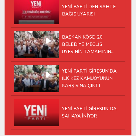
YENİ PARTİ’DEN SAHTE
BAĞIŞ UYARISI
BAŞKAN KÖSE, 20
BELEDİYE MECLİS
ÜYESİNİN TAMAMININ
YENİ PARTİ ÇATISI
ALTINDA AYNI YOLDA
YENİ PARTİ GİRESUN’DA
YÜRÜMEYE KARAR VERDİK
İLK KEZ KAMUOYUNUN
KARŞISINA ÇIKTI
YENİ PARTİ GİRESUN’DA
SAHAYA İNİYOR