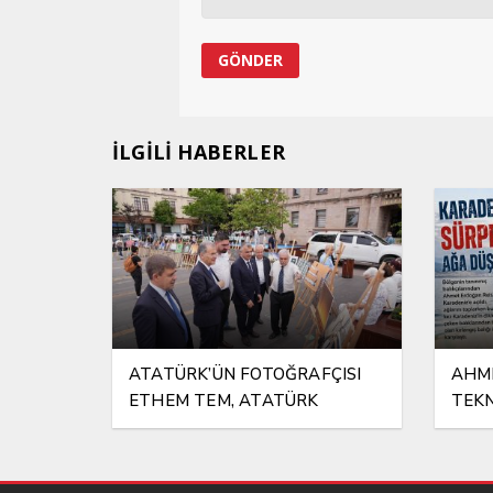
İLGİLİ HABERLER
ATATÜRK’ÜN FOTOĞRAFÇISI
AHME
ETHEM TEM, ATATÜRK
TEKN
MEYDANI’NDA
ÇIKT
FOTOĞRAFLARLA
YAŞATILIYOR