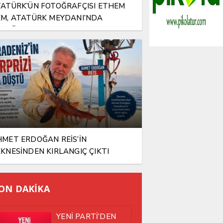
ATÜRK’ÜN FOTOĞRAFÇISI ETHEM
M, ATATÜRK MEYDANI’NDA
TOĞRAFLARLA YAŞATILIYOR
MET ERDOĞAN REİS’İN
KNESİNDEN KIRLANGIÇ ÇIKTI
ON DAKİKA
YENİ PARTİ’DEN