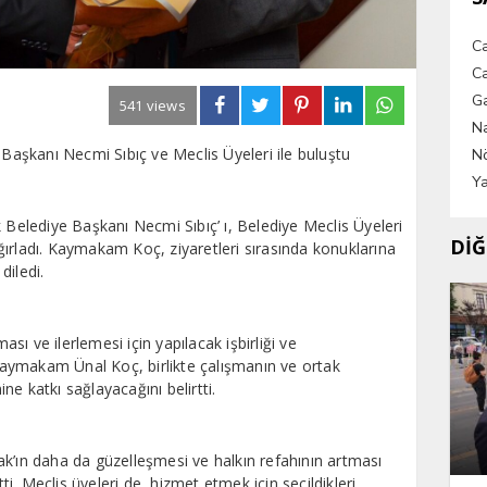
C
Ca
G
541 views
Na
aşkanı Necmi Sıbıç ve Meclis Üyeleri ile buluştu
Nö
Ya
elediye Başkanı Necmi Sıbıç’ ı, Belediye Meclis Üyeleri
DİĞ
ırladı. Kaymakam Koç, ziyaretleri sırasında konuklarına
diledi.
ı ve ilerlemesi için yapılacak işbirliği ve
aymakam Ünal Koç, birlikte çalışmanın ve ortak
e katkı sağlayacağını belirtti.
k’ın daha da güzelleşmesi ve halkın refahının artması
tti. Meclis üyeleri de, hizmet etmek için seçildikleri