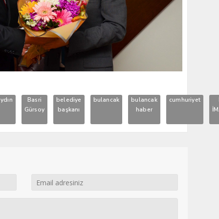
aydın
Basri
belediye
bulancak
bulancak
cumhuriyet
Gürsoy
başkanı
haber
İ