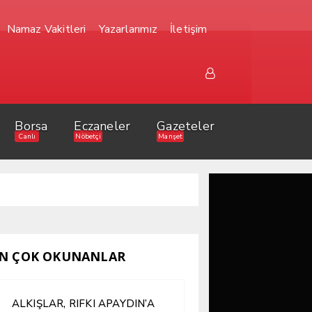
Namaz Vakitleri
Yazarlarımız
İletişim
Borsa
Eczaneler
Gazeteler
Canlı
Nöbetçi
Manşet
N ÇOK OKUNANLAR
ALKIŞLAR, RIFKI APAYDIN’A