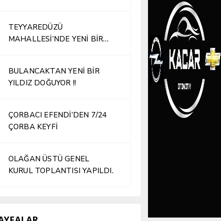
TEYYAREDÜZÜ
MAHALLESİ’NDE YENİ BİR
İŞLETME HİZMETE AÇILDI
BULANCAKTAN YENİ BİR
YILDIZ DOĞUYOR !!
ÇORBACI EFENDİ’DEN 7/24
ÇORBA KEYFİ
OLAĞAN ÜSTÜ GENEL
KURUL TOPLANTISI YAPILDI.
AYFALAR