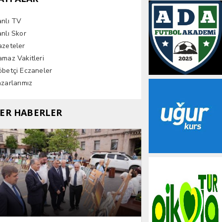
anlı TV
nlı Skor
azeteler
maz Vakitleri
betçi Eczaneler
zarlarımız
ER HABERLER