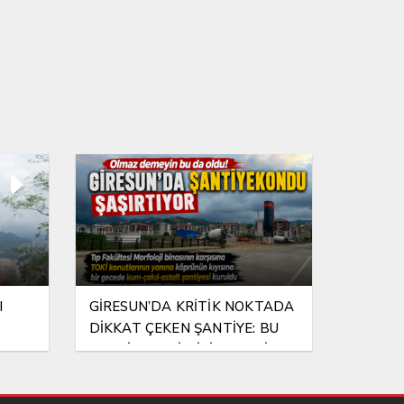
I
GİRESUN’DA KRİTİK NOKTADA
DİKKAT ÇEKEN ŞANTİYE: BU
ŞANTİYEYE KİM İZİN VERDİ?