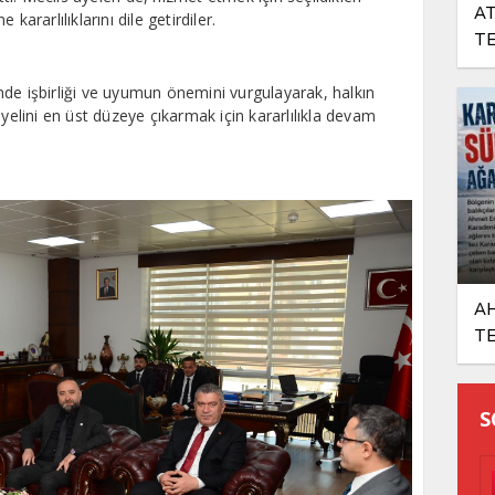
AT
kararlılıklarını dile getirdiler.
TE
FO
de işbirliği ve uyumun önemini vurgulayarak, halkın
iyelini en üst düzeye çıkarmak için kararlılıkla devam
AH
TE
S