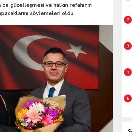
 da güzelleşmesi ve halkın refahının
apacaklarını söylemeleri oldu.
2
3
4
5
S