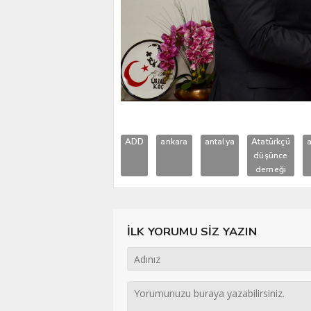
ADD
ankara
antalya
Atatürkçü
düşünce
derneği
İLK YORUMU SİZ YAZIN