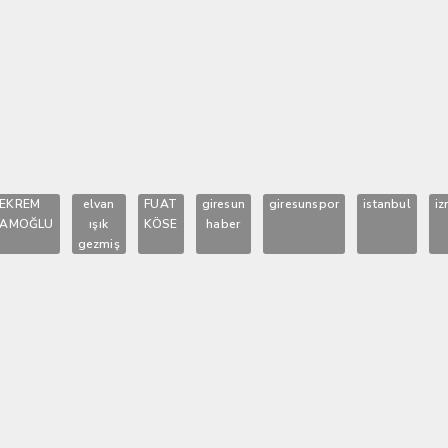
EKREM
elvan
FUAT
giresun
giresunspor
istanbul
iz
MAMOĞLU
ışık
KÖSE
haber
gezmiş