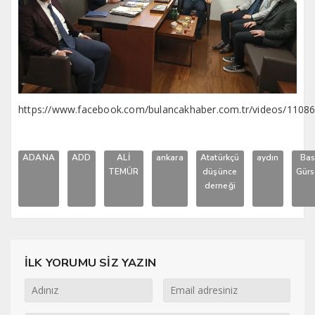
https://www.facebook.com/bulancakhaber.com.tr/videos/110
ADANA
ADD
ALİ
ankara
Atatürkçü
aydın
Bas
TEMÜR
düşünce
Gür
derneği
İLK YORUMU SİZ YAZIN