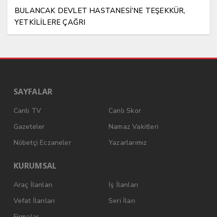
BULANCAK DEVLET HASTANESİ’NE TEŞEKKÜR,
YETKİLİLERE ÇAĞRI
SAYFALAR
Canlı TV
Canlı Skor
Gazeteler
Namaz Vakitleri
Nöbetçi Eczaneler
Yazarlarımız
KURUMSAL
Araç İlanları
İş İlanları
Vefat İlanları
Seri İlan
Firmalar