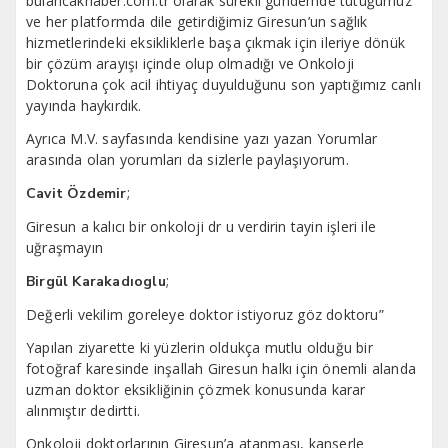
bulancakhaber.com.tr olarak sürekli gündemde tutuğumuz
ve her platformda dile getirdiğimiz Giresun’un sağlık
hizmetlerindeki eksikliklerle başa çıkmak için ileriye dönük
bir çözüm arayışı içinde olup olmadığı ve Onkoloji
Doktoruna çok acil ihtiyaç duyulduğunu son yaptığımız canlı
yayında haykırdık.
Ayrıca M.V. sayfasında kendisine yazı yazan Yorumlar
arasında olan yorumları da sizlerle paylaşıyorum.
;
Cavit Özdemir
Giresun a kalıcı bir onkoloji dr u verdirin tayin işleri ile
uğraşmayın
;
Birgül Karakadıoglu
Değerli vekilim goreleye doktor istiyoruz göz doktoru”
Yapılan ziyarette ki yüzlerin oldukça mutlu olduğu bir
fotoğraf karesinde inşallah Giresun halkı için önemli alanda
uzman doktor eksikliğinin çözmek konusunda karar
alınmıştır dedirtti.
Onkoloji doktorlarının Giresun’a atanması, kanserle