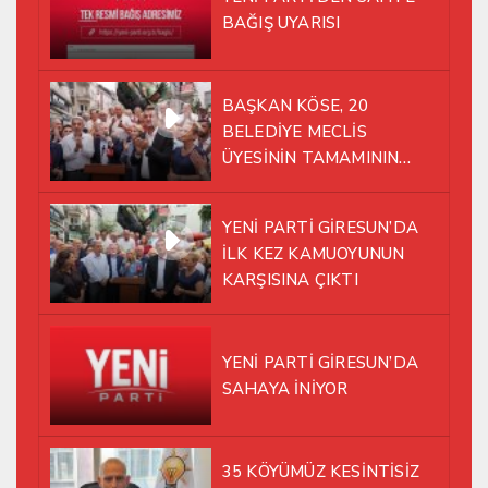
BAĞIŞ UYARISI
BAŞKAN KÖSE, 20
BELEDİYE MECLİS
ÜYESİNİN TAMAMININ
YENİ PARTİ ÇATISI
ALTINDA AYNI YOLDA
YENİ PARTİ GİRESUN’DA
YÜRÜMEYE KARAR VERDİK
İLK KEZ KAMUOYUNUN
KARŞISINA ÇIKTI
YENİ PARTİ GİRESUN’DA
SAHAYA İNİYOR
35 KÖYÜMÜZ KESİNTİSİZ