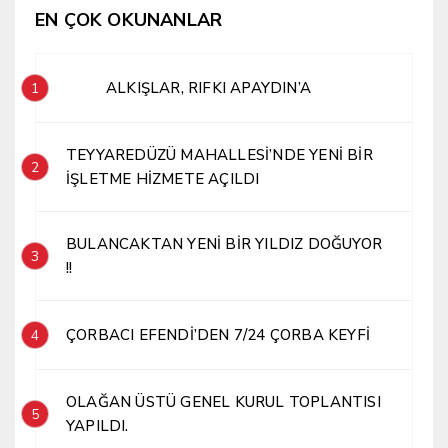
EN ÇOK OKUNANLAR
ALKIŞLAR, RIFKI APAYDIN’A
1
TEYYAREDÜZÜ MAHALLESİ’NDE YENİ BİR
2
İŞLETME HİZMETE AÇILDI
BULANCAKTAN YENİ BİR YILDIZ DOĞUYOR
3
!!
ÇORBACI EFENDİ’DEN 7/24 ÇORBA KEYFİ
4
OLAĞAN ÜSTÜ GENEL KURUL TOPLANTISI
5
YAPILDI.