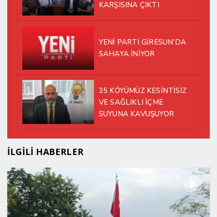
KARŞISINA ÇIKTI
YENİ PARTİ GİRESUN’DA
SAHAYA İNİYOR
35 KÖYÜMÜZ KESİNTİSİZ
VE SAĞLIKLI İÇME
SUYUNA KAVUŞUYOR
İLGİLİ HABERLER