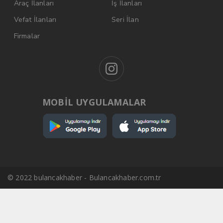
Araç İlanları
İş İlanları
Vefat İlanları
Seri İlan
Firmalar
MOBİL UYGULAMALAR
© 2022 bulancakhaber - Bulancakhaber.com.tr