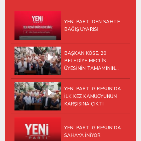
YENİ PARTİ’DEN SAHTE
BAĞIŞ UYARISI
BAŞKAN KÖSE, 20
BELEDİYE MECLİS
ÜYESİNİN TAMAMININ
YENİ PARTİ ÇATISI
ALTINDA AYNI YOLDA
YENİ PARTİ GİRESUN’DA
YÜRÜMEYE KARAR VERDİK
İLK KEZ KAMUOYUNUN
KARŞISINA ÇIKTI
YENİ PARTİ GİRESUN’DA
SAHAYA İNİYOR