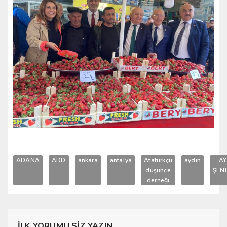
ADANA
ADD
ankara
antalya
Atatürkçü
aydın
AY
düşünce
ŞEN
derneği
İLK YORUMU SİZ YAZIN