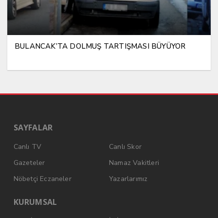
BULANCAK’TA DOLMUŞ TARTIŞMASI BÜYÜYOR
SAYFALAR
Canlı TV
Canlı Skor
Gazeteler
Namaz Vakitleri
Nöbetçi Eczaneler
Yazarlarımız
KURUMSAL