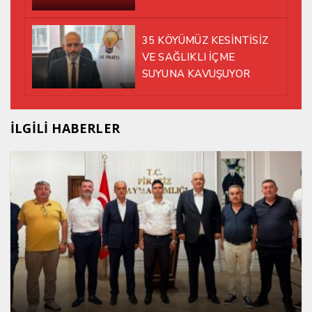
35 KÖYÜMÜZ KESİNTİSİZ
VE SAĞLIKLI İÇME
SUYUNA KAVUŞUYOR
İLGİLİ HABERLER