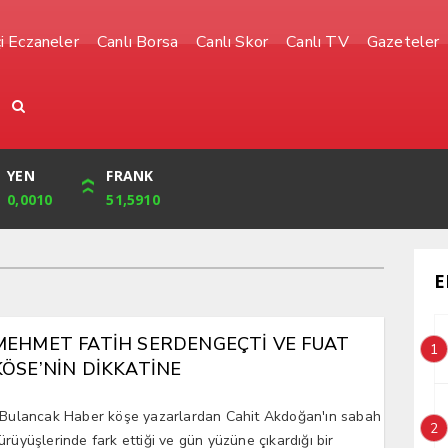
i Eczaneler
Canlı Borsa
Canlı Skor
Canlı TV
Gazeteler
YEN
CUMHURİYET
FRANK
BIST
0,0010
32,239,00
51,5910
1.485,00
E
MEHMET FATİH SERDENGEÇTİ VE FUAT
1
KÖSE’NİN DİKKATİNE
ulancak Haber köşe yazarlardan Cahit Akdoğan'ın sabah
2
ürüyüşlerinde fark ettiği ve gün yüzüne çıkardığı bir