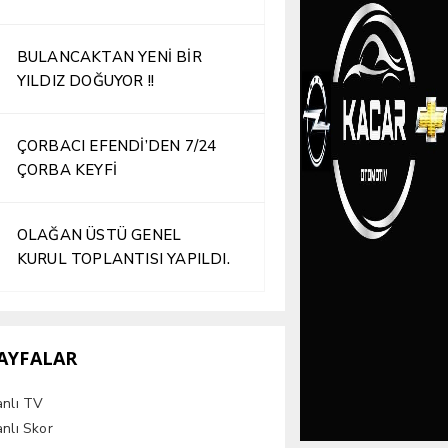
İŞLETME HİZMETE AÇILDI
BULANCAKTAN YENİ BİR
YILDIZ DOĞUYOR !!
ÇORBACI EFENDİ’DEN 7/24
ÇORBA KEYFİ
OLAĞAN ÜSTÜ GENEL
KURUL TOPLANTISI YAPILDI.
AYFALAR
anlı TV
nlı Skor