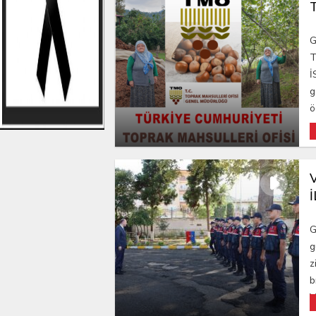
G
T
İ
g
ö
G
g
z
b
V