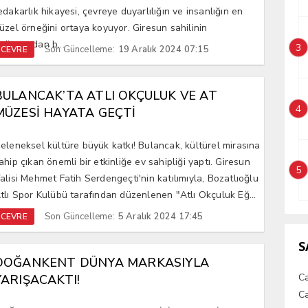
edakarlık hikayesi, çevreye duyarlılığın ve insanlığın en
üzel örneğini ortaya koyuyor. Giresun sahilinin
oğusundan b...
3
Son Güncelleme:
19 Aralık 2024 07:15
CEVRE
BULANCAK’TA ATLI OKÇULUK VE AT
4
MÜZESİ HAYATA GEÇTİ
eleneksel kültüre büyük katkı! Bulancak, kültürel mirasına
ahip çıkan önemli bir etkinliğe ev sahipliği yaptı. Giresun
5
alisi Mehmet Fatih Serdengeçti'nin katılımıyla, Bozatlıoğlu
tlı Spor Kulübü tarafından düzenlenen "Atlı Okçuluk Eğ...
Son Güncelleme:
5 Aralık 2024 17:45
CEVRE
S
DOĞANKENT DÜNYA MARKASIYLA
C
YARIŞACAKTI!
Ca