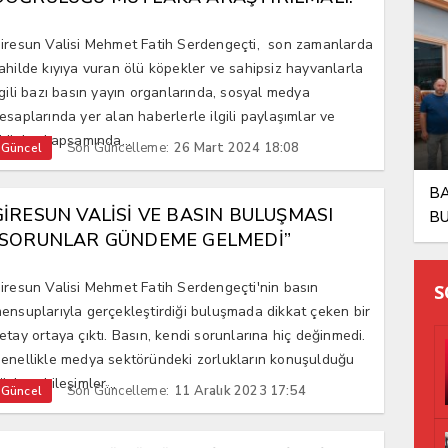
iresun Valisi Mehmet Fatih Serdengeçti, son zamanlarda
ahilde kıyıya vuran ölü köpekler ve sahipsiz hayvanlarla
lgili bazı basın yayın organlarında, sosyal medya
esaplarında yer alan haberlerle ilgili paylaşımlar ve
ddialar kapsamında...
Son Güncelleme:
26 Mart 2024 18:08
Güncel
BA
GİRESUN VALİSİ VE BASIN BULUŞMASI
BU
“SORUNLAR GÜNDEME GELMEDİ”
AY
iresun Valisi Mehmet Fatih Serdengeçti'nin basın
S
ensuplarıyla gerçekleştirdiği buluşmada dikkat çeken bir
etay ortaya çıktı. Basın, kendi sorunlarına hiç değinmedi.
enellikle medya sektöründeki zorlukların konuşulduğu
öyle etkileşimler...
Son Güncelleme:
11 Aralık 2023 17:54
Güncel