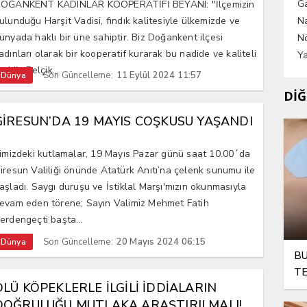
G
OĞANKENT KADINLAR KOOPERATİFİ BEYANI: "İlçemizin
ulunduğu Harşit Vadisi, fındık kalitesiyle ülkemizde ve
Na
ünyada haklı bir üne sahiptir. Biz Doğankent ilçesi
Nö
adınları olarak bir kooperatif kurarak bu nadide ve kaliteli
Ya
ındığı, Belçik...
Son Güncelleme:
11 Eylül 2024 11:57
Dünya
DİĞ
GİRESUN’DA 19 MAYIS COŞKUSU YAŞANDI
limizdeki kutlamalar, 19 Mayıs Pazar günü saat 10.00´da
iresun Valiliği önünde Atatürk Anıtı’na çelenk sunumu ile
aşladı. Saygı duruşu ve İstiklal Marşı'mızın okunmasıyla
evam eden törene; Sayın Valimiz Mehmet Fatih
erdengeçti başta...
Son Güncelleme:
20 Mayıs 2024 06:15
Dünya
BU
TE
ÖLÜ KÖPEKLERLE İLGİLİ İDDİALARIN
DOĞRULUĞU MUTLAKA ARAŞTIRILMALI!