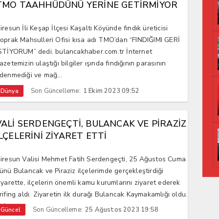
TMO TAAHHÜDÜNÜ YERİNE GETİRMİYOR
iresun İli Keşap İlçesi Kaşaltı Köyünde fındık üreticisi
oprak Mahsulleri Ofisi kısa adı TMO’dan “FINDIĞIMI GERİ
STİYORUM” dedi. bulancakhaber.com.tr İnternet
azetemizin ulaştığı bilgiler ışında fındığının parasının
denmediği ve mağ...
Son Güncelleme:
1 Ekim 2023 09:52
Dünya
VALİ SERDENGEÇTİ, BULANCAK VE PİRAZİZ
İLÇELERİNİ ZİYARET ETTİ
iresun Valisi Mehmet Fatih Serdengeçti, 25 Ağustos Cuma
ünü Bulancak ve Piraziz ilçelerimde gerçekleştirdiği
iyarette, ilçelerin önemli kamu kurumlarını ziyaret ederek
rifing aldı. Ziyaretin ilk durağı Bulancak Kaymakamlığı oldu.
al...
Son Güncelleme:
25 Ağustos 2023 19:58
Güncel