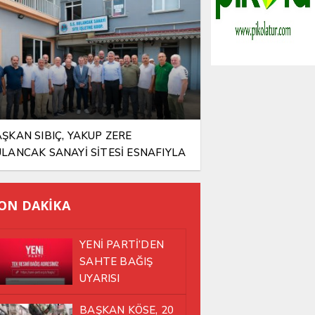
ŞKAN SIBIÇ, YAKUP ZERE
LANCAK SANAYİ SİTESİ ESNAFIYLA
NI SOFRADA BULUŞTU
ON DAKİKA
YENİ PARTİ’DEN
SAHTE BAĞIŞ
UYARISI
BAŞKAN KÖSE, 20