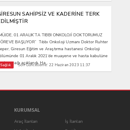
GİRESUN SAHİPSİZ VE KADERİNE TERK
EDİLMİŞTİR
MÜJDE, 01 ARALIK’TA TIBBI ONKOLOJİ DOKTORUMUZ
ÖREVE BAŞLIYOR” Tıbbı Onkoloji Uzmanı Doktor Ruhter
eper, Giresun Eğitim ve Araştırma hastanesi Onkoloji
ölümünde 01 Aralık 2021’de muayene ve hasta kabulüne
aşlayacağı açıklandı. Ha...
Son Güncelleme:
22 Haziran 2023 11:37
Sağlık
KURUMSAL
Araç İlanları
İş İlanları