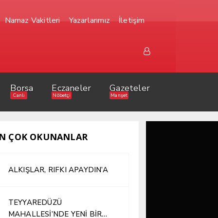
Namaz Vakitleri
Yazarlarımız
İletişim
Borsa
Eczaneler
Gazeteler
Canlı
Nöbetçi
Manşet
N ÇOK OKUNANLAR
ALKIŞLAR, RIFKI APAYDIN’A
TEYYAREDÜZÜ
MAHALLESİ’NDE YENİ BİR