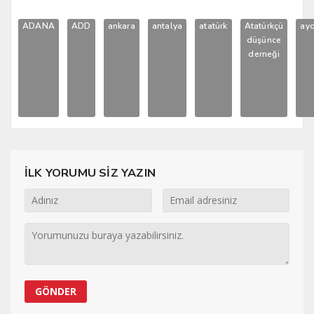
ADANA
ADD
ankara
antalya
atatürk
Atatürkçü
ayd
düşünce
derneği
İLK YORUMU SİZ YAZIN