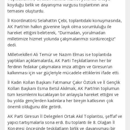
koyduğu birlik ve dayanışma vurgusu toplantının ana
temasını oluşturdu.
İl Koordinatörü Selahattin Çebi, toplantıdaki konuşmasında,
AK Parti’nin halkın güvenine layık olma sorumluluğu ile
hareket ettiğini belirterek, “Durmadan, yorulmadan
milletimize hizmet yolunda çalışmalarımızı sürdüreceğiz”
dedi.
Milletvekilleri Ali Temür ve Nazım Elmas ise toplantıda
yaptıkları açıklamalarda, AK Parti Teşkilatlarının her bir
ferdinin fedakar çalışmalara imza attığını ve Giresun’un
kalkınması için var güçleriyle mücadele ettiklerini ifade etti.
İl Kadın Kolları Başkanı Fatmanur Çakır Öztürk ve İl Gençlik
Kolları Başkanı Esma Betül Akılmak, AK Parti’nin toplumun
tüm kesimlerini kucaklayan bir anlayışla hareket ettiğini ve
bu yolda gençlerden kadınlara her bireyin katkısının çok
önemli olduğunu dile getirdi.
AK Parti Giresun İl Delegeleri Ortak Akıl Toplantısı, şeffaf ve
yapıcı tartışmalarla sona erdi. Bu toplantı ile 8. Olağan İl
Kongresi öncesinde teşkilatların birlik ve dayanışması bir