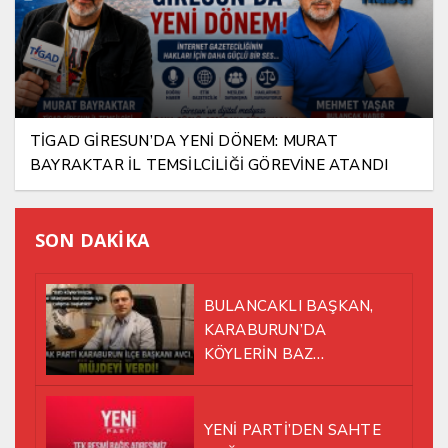
TİGAD GİRESUN’DA YENİ DÖNEM: MURAT
BAYRAKTAR İL TEMSİLCİLİĞİ GÖREVİNE ATANDI
SON DAKİKA
BULANCAKLI BAŞKAN,
KARABURUN’DA
KÖYLERİN BAZ
İSTASYONU SORUNUNA EL
ATTI!
YENİ PARTİ’DEN SAHTE