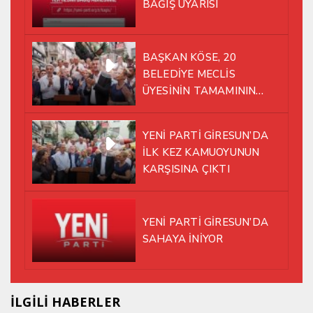
BAĞIŞ UYARISI
BAŞKAN KÖSE, 20
BELEDİYE MECLİS
ÜYESİNİN TAMAMININ
YENİ PARTİ ÇATISI
ALTINDA AYNI YOLDA
YENİ PARTİ GİRESUN’DA
YÜRÜMEYE KARAR VERDİK
İLK KEZ KAMUOYUNUN
KARŞISINA ÇIKTI
YENİ PARTİ GİRESUN’DA
SAHAYA İNİYOR
İLGİLİ HABERLER