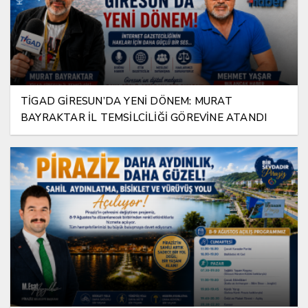
TİGAD GİRESUN’DA YENİ DÖNEM: MURAT
BAYRAKTAR İL TEMSİLCİLİĞİ GÖREVİNE ATANDI