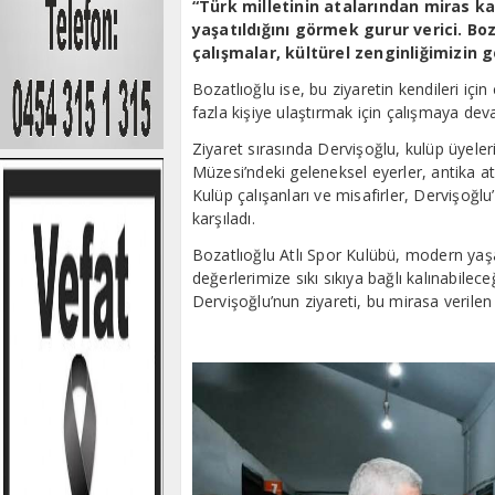
“Türk milletinin atalarından miras ka
yaşatıldığını görmek gurur verici. Boz
çalışmalar, kültürel zenginliğimizin
Bozatlıoğlu ise, bu ziyaretin kendileri içi
fazla kişiye ulaştırmak için çalışmaya dev
Ziyaret sırasında Dervişoğlu, kulüp üyeleri 
Müzesi’ndeki geleneksel eyerler, antika at
Kulüp çalışanları ve misafirler, Dervişoğl
karşıladı.
Bozatlıoğlu Atlı Spor Kulübü, modern ya
değerlerimize sıkı sıkıya bağlı kalınabilec
Dervişoğlu’nun ziyareti, bu mirasa verilen 