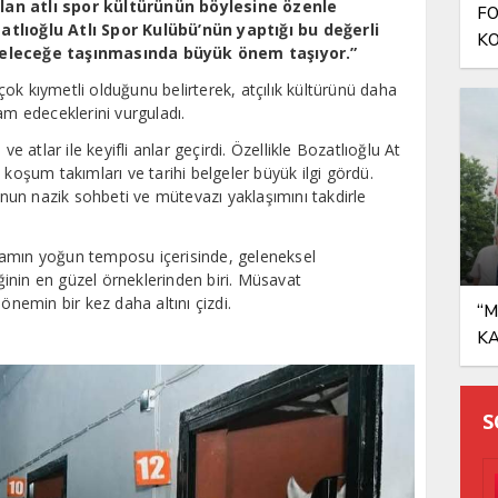
lan atlı spor kültürünün böylesine özenle
FO
atlıoğlu Atlı Spor Kulübü’nün yaptığı bu değerli
KO
 geleceğe taşınmasında büyük önem taşıyor.”
AN
n çok kıymetli olduğunu belirterek, atçılık kültürünü daha
am edeceklerini vurguladı.
ve atlar ile keyifli anlar geçirdi. Özellikle Bozatlıoğlu At
 koşum takımları ve tarihi belgeler büyük ilgi gördü.
u’nun nazik sohbeti ve mütevazı yaklaşımını takdirle
şamın yoğun temposu içerisinde, geleneksel
eğinin en güzel örneklerinden biri. Müsavat
önemin bir kez daha altını çizdi.
“M
K
S