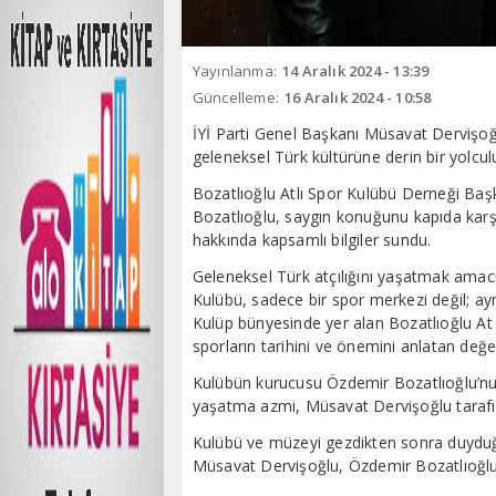
Yayınlanma:
14 Aralık 2024 - 13:39
Güncelleme:
16 Aralık 2024 - 10:58
İYİ Parti Genel Başkanı Müsavat Dervişoğl
geleneksel Türk kültürüne derin bir yolcul
Bozatlıoğlu Atlı Spor Kulübü Derneği Ba
Bozatlıoğlu, saygın konuğunu kapıda karşıl
hakkında kapsamlı bilgiler sundu.
Geleneksel Türk atçılığını yaşatmak amacı
Kulübü, sadece bir spor merkezi değil; ay
Kulüp bünyesinde yer alan Bozatlıoğlu At
sporların tarihini ve önemini anlatan değe
Kulübün kurucusu Özdemir Bozatlıoğlu’nun
yaşatma azmi, Müsavat Dervişoğlu tarafınd
Kulübü ve müzeyi gezdikten sonra duyduğu
Müsavat Dervişoğlu, Özdemir Bozatlıoğlu’n