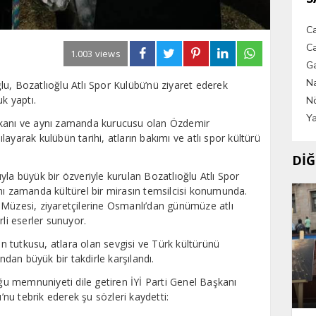
C
Ca
1.003 views
G
Na
u, Bozatlıoğlu Atlı Spor Kulübü’nü ziyaret ederek
uk yaptı.
Nö
Ya
şkanı ve aynı zamanda kurucusu olan Özdemir
ayarak kulübün tarihi, atların bakımı ve atlı spor kültürü
DİĞ
yla büyük bir özveriyle kurulan Bozatlıoğlu Atlı Spor
nı zamanda kültürel bir mirasın temsilcisi konumunda.
 Müzesi, ziyaretçilerine Osmanlı’dan günümüze atlı
rli eserler sunuyor.
 tutkusu, atlara olan sevgisi ve Türk kültürünü
an büyük bir takdirle karşılandı.
 memnuniyeti dile getiren İYİ Parti Genel Başkanı
u tebrik ederek şu sözleri kaydetti: