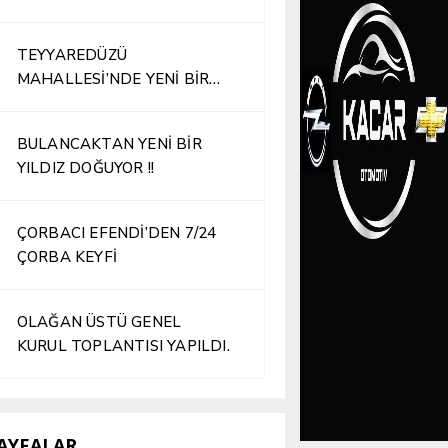
TEYYAREDÜZÜ
MAHALLESİ’NDE YENİ BİR
İŞLETME HİZMETE AÇILDI
BULANCAKTAN YENİ BİR
YILDIZ DOĞUYOR !!
ÇORBACI EFENDİ’DEN 7/24
ÇORBA KEYFİ
OLAĞAN ÜSTÜ GENEL
KURUL TOPLANTISI YAPILDI.
AYFALAR