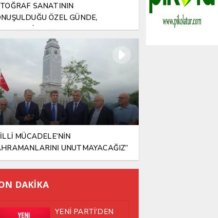
TOĞRAF SANATININ
NUŞULDUĞU ÖZEL GÜNDE,
LAMLI BİR VEFA
İLLİ MÜCADELE’NİN
AHRAMANLARINI UNUTMAYACAĞIZ”
ON DAKİKA
YENİ PARTİ’DEN