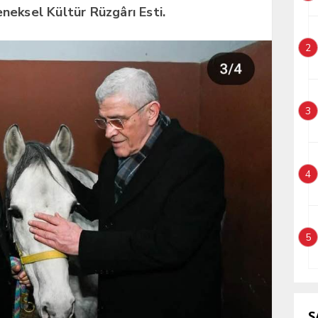
neksel Kültür Rüzgârı Esti.
2
3
4
5
S