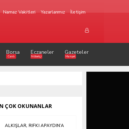
Namaz Vakitleri
Yazarlarımız
İletişim
Borsa
Eczaneler
Gazeteler
Canlı
Nöbetçi
Manşet
N ÇOK OKUNANLAR
ALKIŞLAR, RIFKI APAYDIN’A