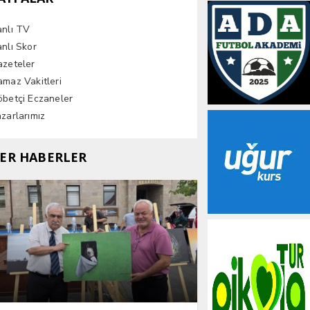
anlı TV
nlı Skor
azeteler
maz Vakitleri
betçi Eczaneler
zarlarımız
ER HABERLER