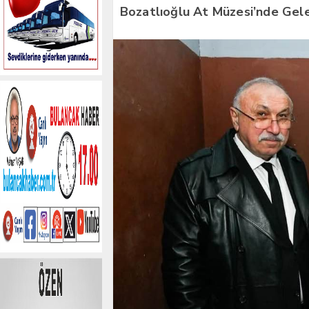
Bozatlıoğlu At Müzesi’nde Gele