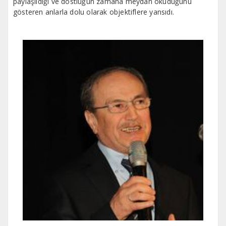
paylaşıldığı ve dostluğun zamana meydan okuduğunu
gösteren anlarla dolu olarak objektiflere yansıdı.