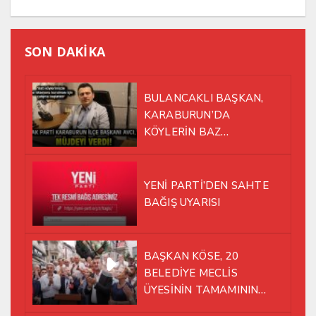
SON DAKİKA
BULANCAKLI BAŞKAN,
KARABURUN’DA
KÖYLERİN BAZ
İSTASYONU SORUNUNA EL
ATTI!
YENİ PARTİ’DEN SAHTE
BAĞIŞ UYARISI
BAŞKAN KÖSE, 20
BELEDİYE MECLİS
ÜYESİNİN TAMAMININ
YENİ PARTİ ÇATISI