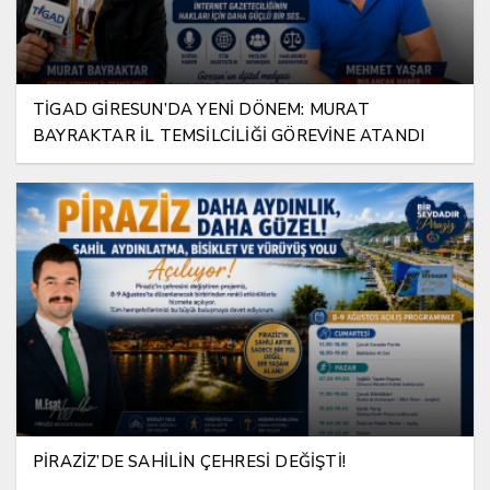
TİGAD GİRESUN’DA YENİ DÖNEM: MURAT
BAYRAKTAR İL TEMSİLCİLİĞİ GÖREVİNE ATANDI
PİRAZİZ’DE SAHİLİN ÇEHRESİ DEĞİŞTİ!