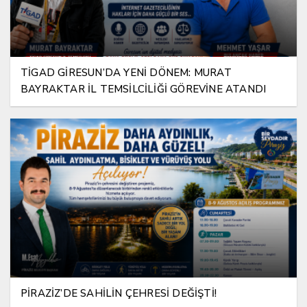
TİGAD GİRESUN’DA YENİ DÖNEM: MURAT
BAYRAKTAR İL TEMSİLCİLİĞİ GÖREVİNE ATANDI
PİRAZİZ’DE SAHİLİN ÇEHRESİ DEĞİŞTİ!