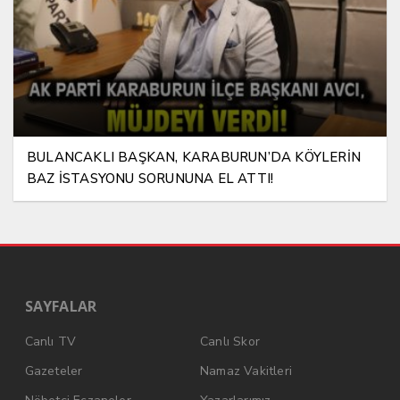
BULANCAKLI BAŞKAN, KARABURUN’DA KÖYLERİN
BAZ İSTASYONU SORUNUNA EL ATTI!
SAYFALAR
Canlı TV
Canlı Skor
Gazeteler
Namaz Vakitleri