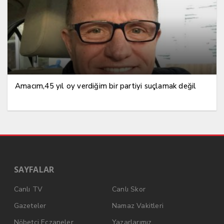
Amacım,45 yıl oy verdiğim bir partiyi suçlamak değil
SAYFALAR
Canlı TV
Canlı Skor
Gazeteler
Namaz Vakitleri
Nöbetçi Eczaneler
Yazarlarımız