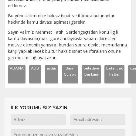
edilemez.
Bu yöneticilerimize haksız isnat ve iftirada bulunanlar
hakkında kamu davası açılması gerekir.
Sayın Valimiz Mehmet Fatih Serdengeçti’den konu ilgili
kamu davası açması görevini layıkıyla yapan idarecileri
motive etmenin yanısıra, bundan sonra devlet memurlarına
karşı yapılabilecek bu tür haksız isnat ve iftiraların önüne
geçmesini sağlayacaktır.
ADANA
ADD
aydın
Basri
belediye
bulancak
cum
Gürsoy
başkanı
haber
İLK YORUMU SİZ YAZIN