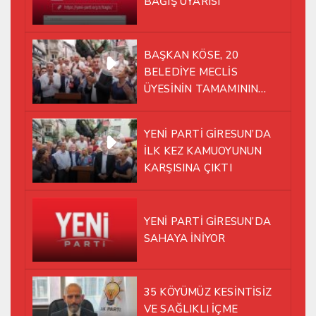
BAĞIŞ UYARISI
BAŞKAN KÖSE, 20
BELEDİYE MECLİS
ÜYESİNİN TAMAMININ
YENİ PARTİ ÇATISI
ALTINDA AYNI YOLDA
YENİ PARTİ GİRESUN’DA
YÜRÜMEYE KARAR VERDİK
İLK KEZ KAMUOYUNUN
KARŞISINA ÇIKTI
YENİ PARTİ GİRESUN’DA
SAHAYA İNİYOR
35 KÖYÜMÜZ KESİNTİSİZ
VE SAĞLIKLI İÇME