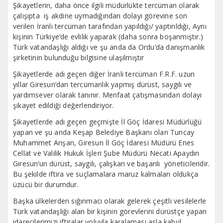
Şikayetlerin, daha önce ilgili müdürlükte tercüman olarak
çalışıpta iş akdine uymadığından dolayı görevine son
verilen İranlı tercüman tarafından yapıldığı/ yaptırıldığı, Aynı
kişinin Türkiye’de evlilik yaparak (daha sonra boşanmıştır.)
Türk vatandaşlığı aldığı ve şu anda da Ordu’da danışmanlık
şirketinin bulunduğu bilgisine ulaşılmıştır
Şikayetlerde adı geçen diğer İranlı tercüman F.R.F. uzun
yıllar Giresun’dan tercümanlık yapmış dürüst, saygılı ve
yardımsever olarak tanınır. Menfaat çatışmasından dolayı
şikayet edildiği değerlendiriyor.
Şikayetlerde adı geçen geçmişte İl Göç İdaresi Müdürlüğü
yapan ve şu anda Keşap Belediye Başkanı olan Tuncay
Muhammet Arışan, Giresun İl Göç İdaresi Müdürü Enes
Cellat ve Valilik Hukuk İşleri Şube Müdürü Necati Apaydın
Giresun’un dürüst, saygılı, çalışkan ve başarılı yöneticileridir.
Bu şekilde iftira ve suçlamalara maruz kalmaları oldukça
üzücü bir durumdur.
Başka ülkelerden sığınmacı olarak gelerek çeşitli vesilelerle
Türk vatandaşlığı alan bir kişinin görevlerini dürüstçe yapan
idarecilerimizi iftiralar yoluyla karalaması asla kabul