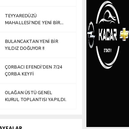
TEYYAREDÜZÜ
MAHALLESİ’NDE YENİ BİR
İŞLETME HİZMETE AÇILDI
BULANCAKTAN YENİ BİR
YILDIZ DOĞUYOR !!
ÇORBACI EFENDİ’DEN 7/24
ÇORBA KEYFİ
OLAĞAN ÜSTÜ GENEL
KURUL TOPLANTISI YAPILDI.
AYFALAR