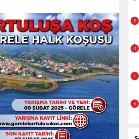
2
3
4
5
S