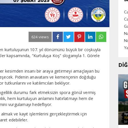
C
Ca
G
Na
624 views
Nö
Ya
den kurtuluşunun 107. yıl dönümünü büyük bir coşkuyla
ikler kapsamında, “Kurtuluşa Koş” sloganıyla 1. Görele
DİĞ
 her kesimden insanı bir araya getirmeyi amaçlayan bu
kleşecek. Pidenin anavatanı ve kemençenin doğduğu
 tutkunlarını ve katılımcıları bekliyor.
engellilik durumu fark etmeksizin spora gönül vermiş
nlik, hem kurtuluşun anlamını hatırlatmayı hem de
mini vurgulamayı hedefliyor.
i almak ve kayıt işlemlerini gerçekleştirmek için
et edebilirler.