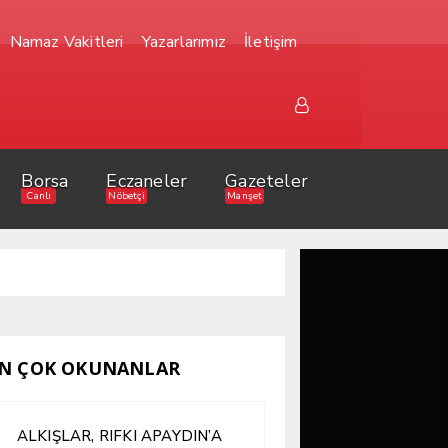
Namaz Vakitleri
Yazarlarımız
İletişim
Borsa
Eczaneler
Gazeteler
Canlı
Nöbetçi
Manşet
N ÇOK OKUNANLAR
ALKIŞLAR, RIFKI APAYDIN’A