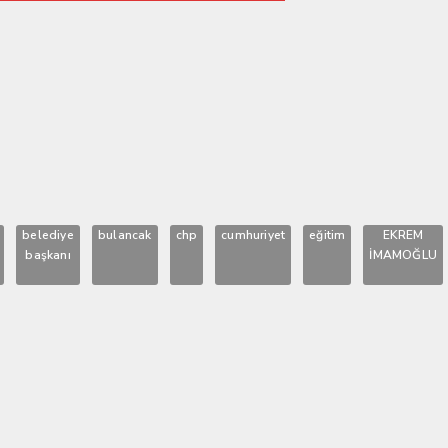
KAVUŞUYOR
belediye
bulancak
chp
cumhuriyet
eğitim
EKREM
başkanı
İMAMOĞLU