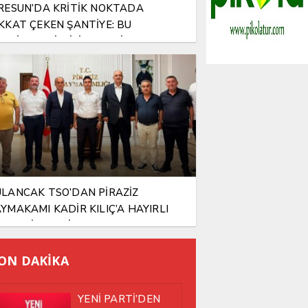
RESUN’DA KRİTİK NOKTADA
KKAT ÇEKEN ŞANTİYE: BU
NTİYEYE KİM İZİN VERDİ?
LANCAK TSO’DAN PİRAZİZ
YMAKAMI KADİR KILIÇ’A HAYIRLI
SUN ZİYARETİ
ON DAKİKA
YENİ PARTİ’DEN