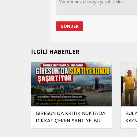
İLGİLİ HABERLER
GİRESUN’DA KRİTİK NOKTADA
BULA
DİKKAT ÇEKEN ŞANTİYE: BU
KAYM
ŞANTİYEYE KİM İZİN VERDİ?
HAYI