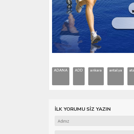
ADANA
ADD
ankara
antalya
at
İLK YORUMU SİZ YAZIN