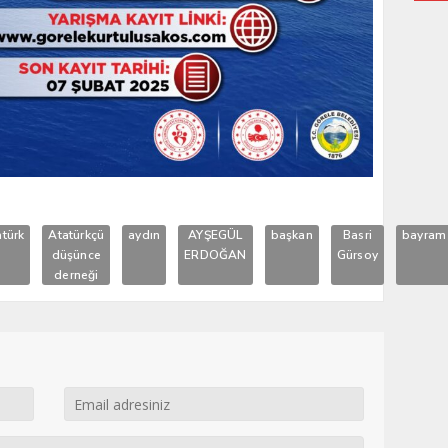
atürk
Atatürkçü
aydın
AYŞEGÜL
başkan
Basri
bayram
düşünce
ERDOĞAN
Gürsoy
derneği