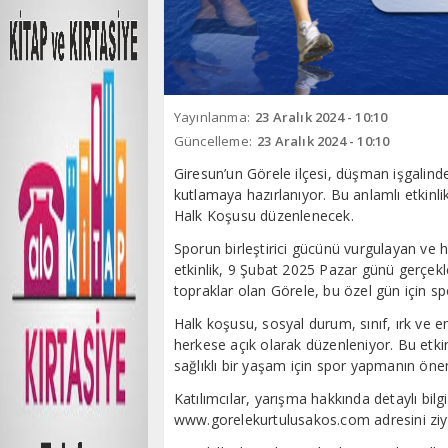
Yayınlanma:
23 Aralık 2024 - 10:10
Güncelleme:
23 Aralık 2024 - 10:10
Giresun’un Görele ilçesi, düşman işgalin
kutlamaya hazırlanıyor. Bu anlamlı etkinl
Halk Koşusu düzenlenecek.
Sporun birleştirici gücünü vurgulayan ve
etkinlik, 9 Şubat 2025 Pazar günü gerçe
topraklar olan Görele, bu özel gün için spor
Halk koşusu, sosyal durum, sınıf, ırk ve 
herkese açık olarak düzenleniyor. Bu etki
sağlıklı bir yaşam için spor yapmanın öne
Katılımcılar, yarışma hakkında detaylı bilg
www.gorelekurtulusakos.com adresini ziyar