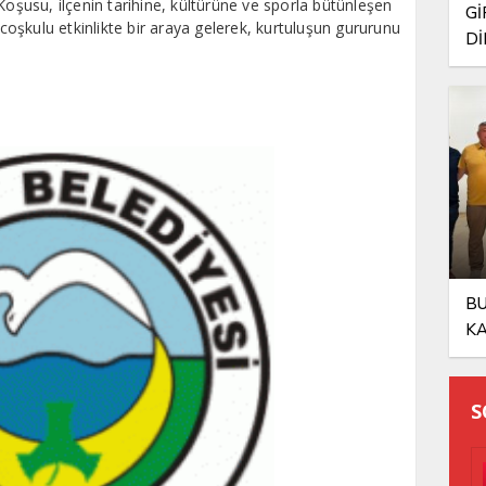
Koşusu, ilçenin tarihine, kültürüne ve sporla bütünleşen
Gİ
 coşkulu etkinlikte bir araya gelerek, kurtuluşun gururunu
Dİ
ŞA
BU
KA
OL
S