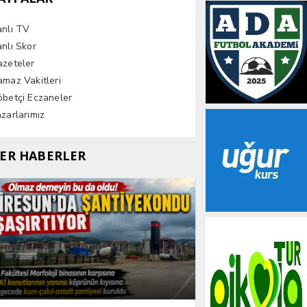
anlı TV
nlı Skor
azeteler
maz Vakitleri
betçi Eczaneler
zarlarımız
ER HABERLER