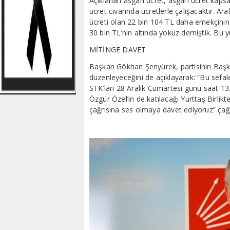
Açıklanan asgari ücret, asgari ücret kaps
ücret civarında ücretlerle çalışacaktır. Ara
ücreti olan 22 bin 104 TL daha emekçinin 
30 bin TL’nin altında yokuz demiştik. Bu y
MİTİNGE DAVET
Başkan Gökhan Şenyürek, partisinin Başke
düzenleyeceğini de açıklayarak: “Bu sefalet
STK’ları 28 Aralık Cumartesi günü saat 
Özgür Özel’in de katılacağı Yurttaş Birlikt
çağrısına ses olmaya davet ediyoruz” çağ