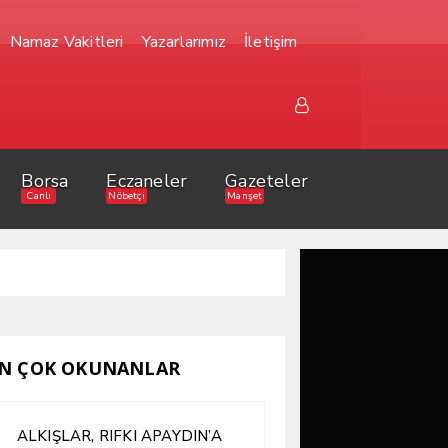
Namaz Vakitleri
Yazarlarımız
İletişim
Borsa
Eczaneler
Gazeteler
Canlı
Nöbetçi
Manşet
N ÇOK OKUNANLAR
ALKIŞLAR, RIFKI APAYDIN’A