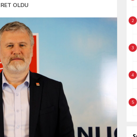
CRET OLDU
2
3
4
5
S