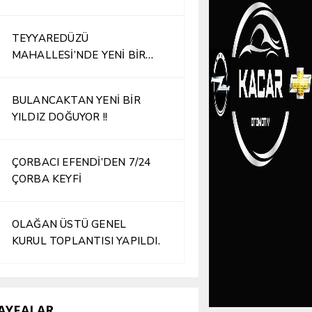
TEYYAREDÜZÜ
MAHALLESİ’NDE YENİ BİR
İŞLETME HİZMETE AÇILDI
BULANCAKTAN YENİ BİR
YILDIZ DOĞUYOR !!
ÇORBACI EFENDİ’DEN 7/24
ÇORBA KEYFİ
OLAĞAN ÜSTÜ GENEL
KURUL TOPLANTISI YAPILDI.
AYFALAR