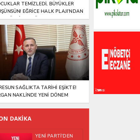
CUKLAR TEMİZLEDİ, BÜYÜKLER
ŞÜNSÜN! EĞRİCE HALK PLAJI’NDAN
M TÜRKİYE’YE ÖRNEK MESAJ
RESUN SAĞLIKTA TARİHİ EŞİKTE!
GAN NAKLİNDE YENİ DÖNEM
ŞLIYOR
ON DAKİKA
YENİ PARTİ’DEN