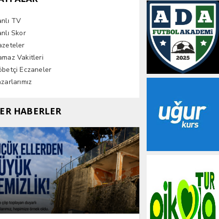
anlı TV
nlı Skor
azeteler
maz Vakitleri
betçi Eczaneler
zarlarımız
ER HABERLER