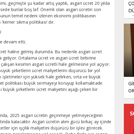
, geçmişte şu kadar artış yaptık, asgari ücret 20 yılda
ÇO
sede bunlar boş laf. Önemli olan asgari ücretin son
DÜ
Bunun temel nedeni izlenen ekonomi politikasının
TÜ
‘kemer sıkma politikası’ dır.
U
e devam etti;
ret haline gelmiş durumda. Bu nedenle asgari ücret
a geliyor. Ortalama ücret ve asgari ücret birbirine
alışan kesimin asgari ücretli hale gelmesine yol açıyor.
büyük şirketlerin ücret maliyetlerini düşürücü bir yol
k işletmeler için yüksek hale gelirken, orta ve büyük
ret politikası büyük sermayeyi koruyup kollamaktadır.
Gİ
sı büyük şirketlerin ücret maliyetini aşağı çeken bir
OR
BA
S
ında, 2025 asgari ücretin geçinmeye yetmeyeceğinin
ltında kalacaktır. Asgari ücretin alım gücü birkaç ay içinde
tler için işçilik maliyetini düşürücü bir işlev görecek.