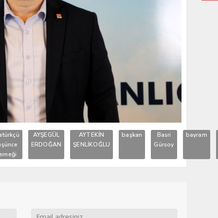
atürkçü
AYŞEGÜL
AYTEKİN
başkan
Basri
bayram
üşünce
ERDOĞAN
ŞENLİKOĞLU
Gürsoy
erneği