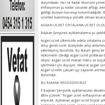
durumdadır. Her ne kadar ekonomi yönetimi
enflasyonun şu kadar üstünde arttığı, den
geldiği düzeyin korunup korunmadığıdır. 
ücretleri bastırmaya yönelik olması kısaca 
ASGARI ÜCRET ORTALAMA ÜCRET OLD
Başkan Şenyürek açıklamalarına şu şekild
Asgari ücret ülkemizde adeta ortalama üc
artışı genel ücret düzeyinde artış anlamın
yakınlaşmış durumda. Bu durum geniş bir ç
Hükümetin izlediği asgari ücret politikası 
izliyor. Asgari ücret miktarı mikro ve küçü
işletmeler için düşüyor. Mevcut asgari üc
Asgari ücretle çalışan işçi sayısının artma
durumdur.
BU RAKAMI REDDEDİYORUZ
İl Başkanı Şenyürek açıklamasının devam
altını çizerek: “Asgari ücret enflasyonun a
eriyecek. Açıklanan asgari ücret büyük şirke