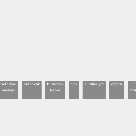
KAVUŞUYOR
belediye
bulancak
bulancak
chp
cumhuriyet
eğitim
başkanı
haber
İM