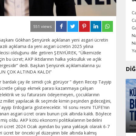
C
Ca
551 views
G
Na
 Başkanı Gökhan Şenyürek açıklanan yeni asgari ücretin
Nö
azılı açıklama da yeni asgari ücretin 2025 yılına
Ya
decisi olduğunu dile getiren ŞENYÜREK, “Ülkemizde
çin bu ücret; AKP iktidarının halka yoksulluk ve açlık
rgesidir” dedi. Başkan Şenyürek açıklamalarına şu
DİĞ
NUN ÇOK ALTINDA KALDI”
r bardak çay ile simidi çok görüyor ” diyen Recep Tayyip
cretle çalışıp ekmek parası kazanmaya çalışan
 elektrik ve su faturasını ödeyemeyen, çocuklarının
z millet yapılacak ilk seçimde kimin peşinden gideceğini,
 Tayyip Erdoğan’a gösterecektir. Yıl sonu resmi TÜFE’nin
nan asgari ücret oranı bunun çok altında kaldı. Böylece
ilmiş oldu. AKP kötü ekonomi politikalarının bedelini
ri ücret 2024 Ocak ayından bu yana yaklaşık olarak 6-7
 ücret bir önceki yıl düzeyinin bile altında kalmış