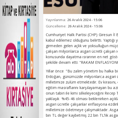
Yayınlanma:
26 Aralık 2024 - 15:06
Güncelleme:
26 Aralık 2024 - 15:06
Cumhuriyet Halk Partisi (CHP) Giresun İl
kabul edilemez olduğunu belirtti. Yaptığı y
girmeden gelen açlık ve yoksulluğun müj
çalışan milyonlarca asgari ücretli çalışan i
konusunda dayatma ısrarının en net göste
şekilde devam etti: “RAKAM ENFLASYO
Yıllar önce “Bu zalim yönetim bu halka bi
Erdoğan, günümüzde milyonlarca asgari ü
milletimize zulüm etmektedir. Ev kirasını,
eğitim masraflarını karşılayamayan bu azi
onun tabiri ile kimi silkeleyeceğini Recep
yaklaşık %45-46 olması beklenirken açıkla
asgari ücretle çalışanlar enflasyona ezdir
milletimize ödetmeye çalışmaktadır. Asga
bin TL değer kaybetmiş 22 bin TL’lik asgari