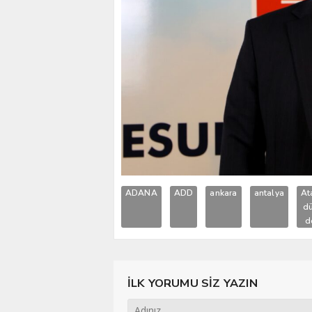
ADANA
ADD
ankara
antalya
At
d
d
İLK YORUMU SİZ YAZIN