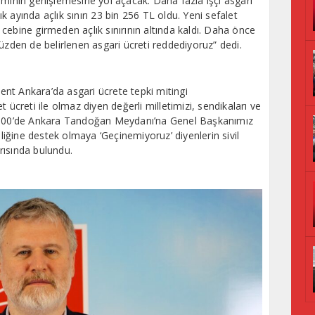
amının genişlemesine yol açacak. Daha fazla işçi asgari
lık ayında açlık sınırı 23 bin 256 TL oldu. Yeni sefalet
cebine girmeden açlık sınırının altında kaldı. Daha önce
üzden de belirlenen asgari ücreti reddediyoruz” dedi.
nt Ankara’da asgari ücrete tepki mitingi
 ücreti ile olmaz diyen değerli milletimizi, sendikaları ve
13.00’de Ankara Tandoğan Meydanı’na Genel Başkanımız
eliğine destek olmaya ‘Geçinemiyoruz’ diyenlerin sivil
rısında bulundu.