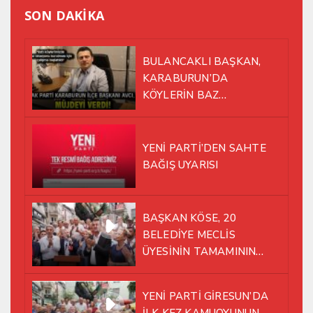
SON DAKİKA
BULANCAKLI BAŞKAN,
KARABURUN’DA
KÖYLERİN BAZ
İSTASYONU SORUNUNA EL
ATTI!
YENİ PARTİ’DEN SAHTE
BAĞIŞ UYARISI
BAŞKAN KÖSE, 20
BELEDİYE MECLİS
ÜYESİNİN TAMAMININ
YENİ PARTİ ÇATISI
ALTINDA AYNI YOLDA
YENİ PARTİ GİRESUN’DA
YÜRÜMEYE KARAR VERDİK
İLK KEZ KAMUOYUNUN