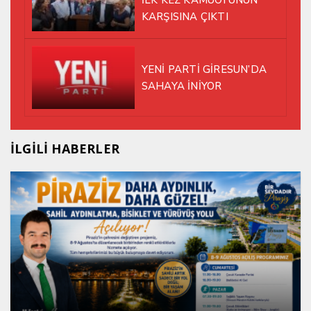
KARŞISINA ÇIKTI
YENİ PARTİ GİRESUN’DA
SAHAYA İNİYOR
İLGİLİ HABERLER