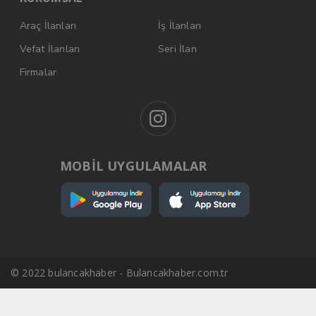
Araç İlanları
İş İlanları
Vefat İlanları
Seri İlan
Firmalar
MOBİL UYGULAMALAR
© 2022 bulancakhaber - Bulancakhaber.com.tr