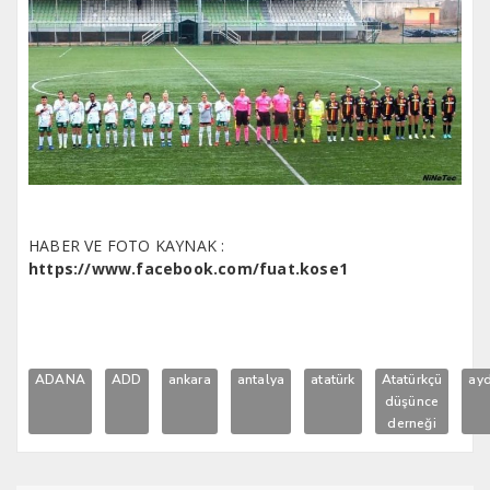
HABER VE FOTO KAYNAK :
https://www.facebook.com/fuat.kose1
ADANA
ADD
ankara
antalya
atatürk
Atatürkçü
ayd
düşünce
derneği