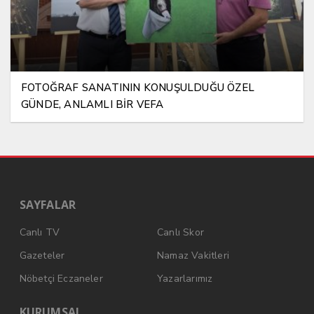
FOTOĞRAF SANATININ KONUŞULDUĞU ÖZEL
GÜNDE, ANLAMLI BİR VEFA
SAYFALAR
Canlı TV
Canlı Skor
Gazeteler
Namaz Vakitleri
Nöbetçi Eczaneler
Yazarlarımız
KURUMSAL