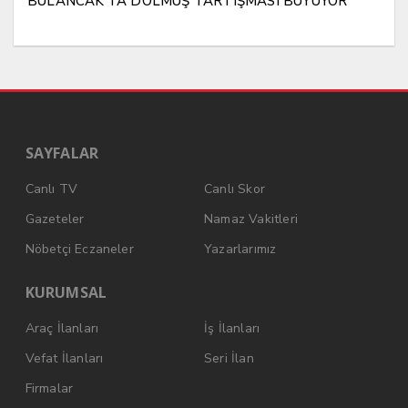
BULANCAK’TA DOLMUŞ TARTIŞMASI BÜYÜYOR
SAYFALAR
Canlı TV
Canlı Skor
Gazeteler
Namaz Vakitleri
Nöbetçi Eczaneler
Yazarlarımız
KURUMSAL
Araç İlanları
İş İlanları
Vefat İlanları
Seri İlan
Firmalar