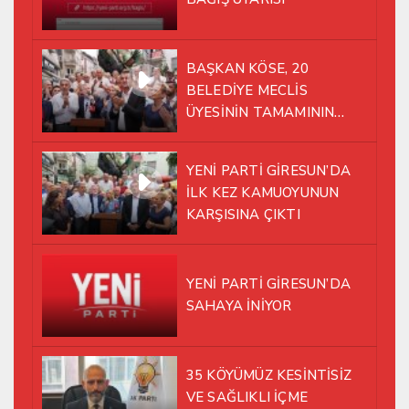
BAŞKAN KÖSE, 20
BELEDİYE MECLİS
ÜYESİNİN TAMAMININ
YENİ PARTİ ÇATISI
ALTINDA AYNI YOLDA
YENİ PARTİ GİRESUN’DA
YÜRÜMEYE KARAR VERDİK
İLK KEZ KAMUOYUNUN
KARŞISINA ÇIKTI
YENİ PARTİ GİRESUN’DA
SAHAYA İNİYOR
35 KÖYÜMÜZ KESİNTİSİZ
VE SAĞLIKLI İÇME