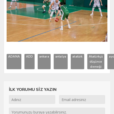
ADANA
ADD
ankara
antalya
atatürk
Atatürkçü
ayd
düşünce
derneği
İLK YORUMU SİZ YAZIN