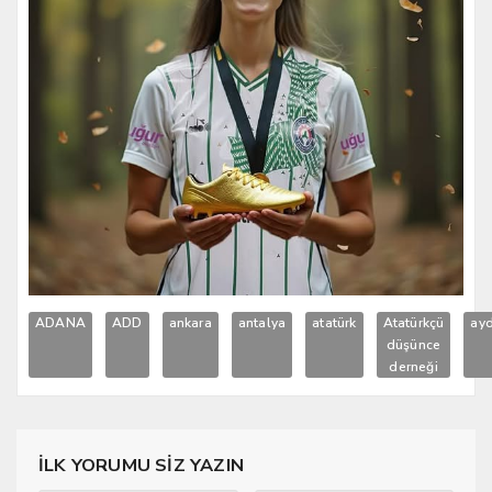
ADANA
ADD
ankara
antalya
atatürk
Atatürkçü
ayd
düşünce
derneği
İLK YORUMU SİZ YAZIN