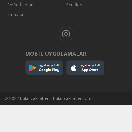
Vefat İlanları
Seri İlan
Firmalar
MOBİL UYGULAMALAR
© 2022 bulancakhaber - Bulancakhaber.com.tr