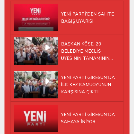
YENİ PARTİ’DEN SAHTE
BAĞIŞ UYARISI
BAŞKAN KÖSE, 20
BELEDİYE MECLİS
ÜYESİNİN TAMAMININ
YENİ PARTİ ÇATISI
ALTINDA AYNI YOLDA
YENİ PARTİ GİRESUN’DA
YÜRÜMEYE KARAR VERDİK
İLK KEZ KAMUOYUNUN
KARŞISINA ÇIKTI
YENİ PARTİ GİRESUN’DA
SAHAYA İNİYOR