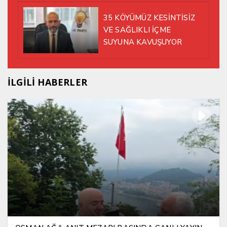
35 KÖYÜMÜZ KESİNTİSİZ
VE SAĞLIKLI İÇME
SUYUNA KAVUŞUYOR
İLGİLİ HABERLER