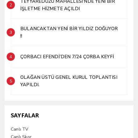
TEYYAREDÜZÜ MAHALLESİ’NDE YENİ BİR
2
İŞLETME HİZMETE AÇILDI
BULANCAKTAN YENİ BİR YILDIZ DOĞUYOR
3
!!
ÇORBACI EFENDİ’DEN 7/24 ÇORBA KEYFİ
4
OLAĞAN ÜSTÜ GENEL KURUL TOPLANTISI
5
YAPILDI.
SAYFALAR
Canlı TV
Canlı Skor