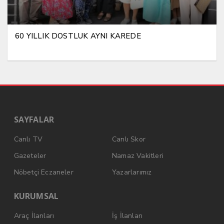
60 YILLIK DOSTLUK AYNI KAREDE
SAYFALAR
Canlı TV
Canlı Skor
Gazeteler
Namaz Vakitleri
Nöbetçi Eczaneler
Yazarlarımız
KURUMSAL
Araç İlanları
İş İlanları