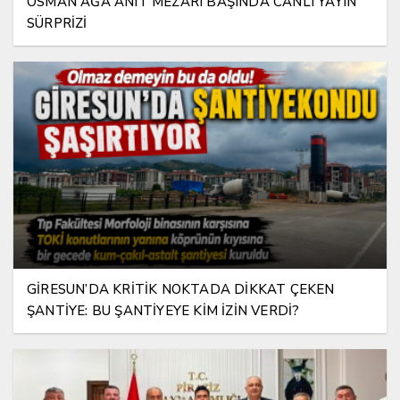
OSMAN AĞA ANIT MEZARI BAŞINDA CANLI YAYIN
SÜRPRİZİ
GİRESUN’DA KRİTİK NOKTADA DİKKAT ÇEKEN
ŞANTİYE: BU ŞANTİYEYE KİM İZİN VERDİ?